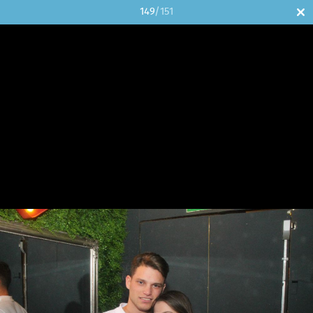
149
/151