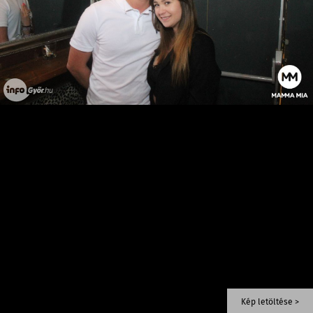
Kép letöltése >