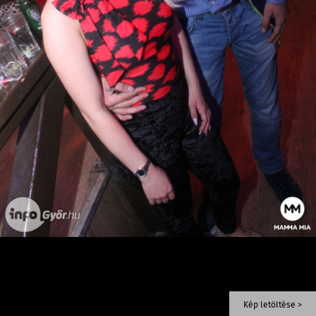
Kép letöltése >