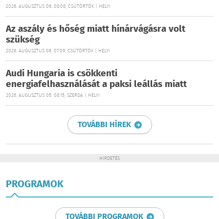
2026. AUGUSZTUS 06. 08:08, CSÜTÖRTÖK | HELYI
Az aszály és hőség miatt hínárvágásra volt
szükség
2026. AUGUSZTUS 06. 07:09, CSÜTÖRTÖK | HELYI
Audi Hungaria is csökkenti
energiafelhasználását a paksi leállás miatt
2026. AUGUSZTUS 05. 08:15, SZERDA | HELYI
TOVÁBBI HÍREK
HIRDETÉS
PROGRAMOK
TOVÁBBI PROGRAMOK