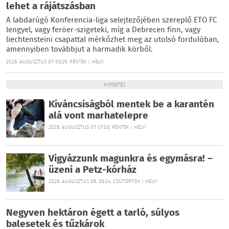
lehet a rájátszásban
A labdarúgó Konferencia-liga selejtezőjében szereplő ETO FC
lengyel, vagy feröer-szigeteki, míg a Debrecen finn, vagy
liechtensteini csapattal mérkőzhet meg az utolsó fordulóban,
amennyiben továbbjut a harmadik körből.
2026. AUGUSZTUS 07. 08:29, PÉNTEK | HELYI
HIRDETÉS
Kíváncsiságból mentek be a karantén
alá vont marhatelepre
2026. AUGUSZTUS 07. 07:08, PÉNTEK | HELYI
Vigyázzunk magunkra és egymásra! –
üzeni a Petz-kórház
2026. AUGUSZTUS 06. 08:24, CSÜTÖRTÖK | HELYI
Negyven hektáron égett a tarló, súlyos
balesetek és tűzkárok