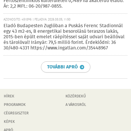
Fertőszentmiklós külterületén 0,7489 ha akácerdő eladó.
Ár: 2,2 MFt.: 06-20/987-0855.
AZONOSÍTÓ: 451896 | FELADVA: 2026.08.05, 11:50
Eladó Budapesten Zuglóban a Puskás Ferenc Stadionnál
egy 43 m2-es, B energetikai besorolású teraszos lakás,
2015-ben épült emelet ráépítéssel saját udvari beállóval
és tárolóval! Irányár: 79,5 millió forint. Érdeklődni: 36
30/480-4331 https://www.ingatlan.com/35448967
TOVÁBBI APRÓ
HÍREK
KÖZÉRDEKŰ
PROGRAMOK
A VÁROSRÓL
CÉGREGISZTER
KÉPEK
APRÓ