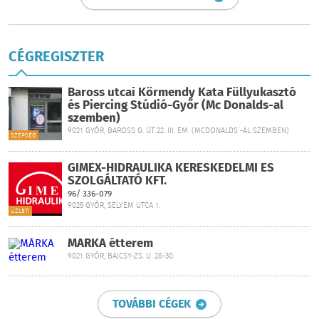
CÉGREGISZTER
Baross utcai Körmendy Kata Füllyukasztó
és Piercing Stúdió-Győr (Mc Donalds-al
szemben)
9021 GYŐR, BAROSS G. ÚT 22. III. EM. (MCDONALDS´-AL SZEMBEN)
SZÉPSÉG
GIMEX-HIDRAULIKA KERESKEDELMI ÉS
SZOLGÁLTATÓ KFT.
96/ 336-079
9025 GYŐR, SELYEM UTCA 1.
ÜZLETI
MÁRKA étterem
9021 GYŐR, BAJCSY-ZS. U. 28-30.
ÉTTERMEK
TOVÁBBI CÉGEK