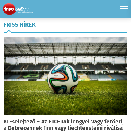
FRISS HÍREK
KL-selejtező – Az ETO-nak lengyel vagy feröeri,
a Debrecennek finn vagy liechtensteini riválisa