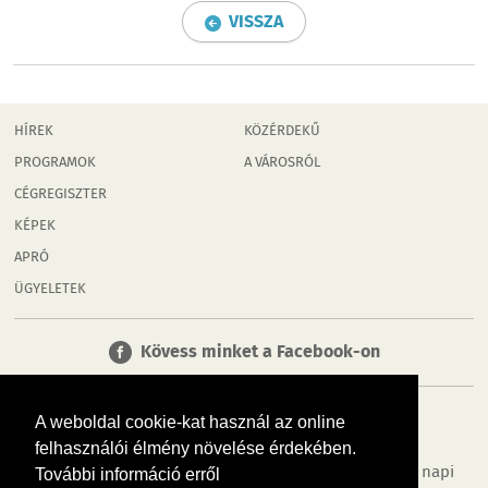
VISSZA
HÍREK
KÖZÉRDEKŰ
PROGRAMOK
A VÁROSRÓL
CÉGREGISZTER
KÉPEK
APRÓ
ÜGYELETEK
Kövess minket a Facebook-on
A weboldal cookie-kat használ az online
felhasználói élmény növelése érdekében.
Tudj meg többet városodról! Hírek, programok, képek, napi
További információ erről