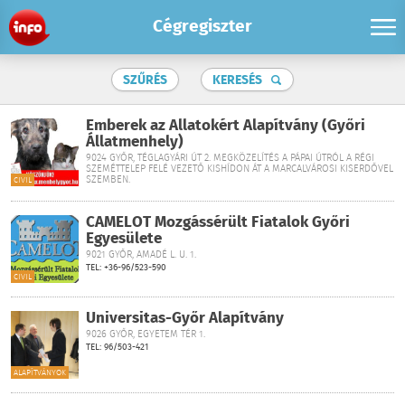
Cégregiszter
SZŰRÉS
KERESÉS
Emberek az Állatokért Alapítvány (Győri
Állatmenhely)
9024 GYŐR, TÉGLAGYÁRI ÚT 2. MEGKÖZELÍTÉS A PÁPAI ÚTRÓL A RÉGI
SZEMÉTTELEP FELÉ VEZETŐ KISHÍDON ÁT A MARCALVÁROSI KISERDŐVEL
SZEMBEN.
CIVIL
CAMELOT Mozgássérült Fiatalok Győri
Egyesülete
9021 GYŐR, AMADÉ L. U. 1.
TEL: +36-96/523-590
CIVIL
Universitas-Győr Alapítvány
9026 GYŐR, EGYETEM TÉR 1.
TEL: 96/503-421
ALAPÍTVÁNYOK