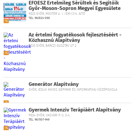
ÉFOESZ Értelmileg Sérültek és Segítőik
Győr-Moson-Sopron Megyei Egyesülete
9023 GYŐR, MESTER U. 1. I.EM/214. AJTÓ
TEL: 96/824-090
1%
Az értelmi fogyatékosok fejlesztéséért -
Közhasznú Alapítvány
9023 GYŐR, BÁRCZI GUSZTÁV ÚT 2.
1%
Generátor Alapítvány
GYŐR, JEDLIK ÁNYOS GÉPIPARI ÉS INFORMATIKAI KÖZÉPISKOLA
1%
Gyermek Intenzív Terápiáért Alapítvány
9024 GYŐR, VASVÁRI P. U. 2-4.
TEL: 96/507-949
1%