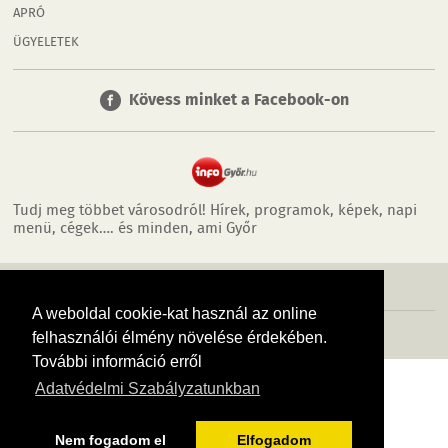
APRÓ
ÜGYELETEK
Kövess minket a Facebook-on
Tudj meg többet városodról! Hírek, programok, képek, napi
menü, cégek…. és minden, ami Győr
MÉDIAAJÁNLÓ
ADATVÉDELEM
IMPRESSZUM
RÓLUNK
ÁSZF
A weboldal cookie-kat használ az online
Copyright InfoVárosok. Minden jog fenntartva. | Web design & arculat by
Voov
felhasználói élmény növelése érdekében.
További információ erről
Adatvédelmi Szabályzatunkban
Nem fogadom el
Elfogadom