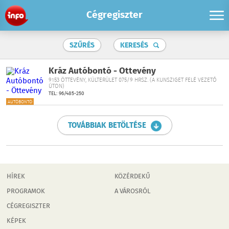
Cégregiszter
SZŰRÉS
KERESÉS
Kráz Autóbontó - Öttevény
9153 ÖTTEVÉNY, KÜLTERÜLET 075/9 HRSZ. (A KUNSZIGET FELÉ VEZETŐ
ÚTON)
TEL: 96/485-250
AUTÓBONTÓ
TOVÁBBIAK BETÖLTÉSE
HÍREK
KÖZÉRDEKŰ
PROGRAMOK
A VÁROSRÓL
CÉGREGISZTER
KÉPEK