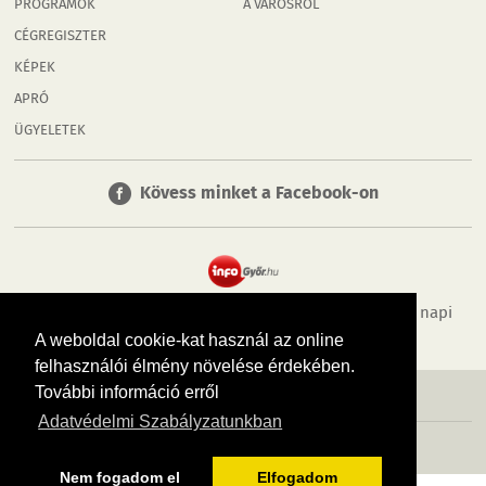
PROGRAMOK
A VÁROSRÓL
CÉGREGISZTER
KÉPEK
APRÓ
ÜGYELETEK
Kövess minket a Facebook-on
Tudj meg többet városodról! Hírek, programok, képek, napi
menü, cégek…. és minden, ami Győr
A weboldal cookie-kat használ az online
felhasználói élmény növelése érdekében.
További információ erről
MÉDIAAJÁNLÓ
ADATVÉDELEM
IMPRESSZUM
RÓLUNK
ÁSZF
Adatvédelmi Szabályzatunkban
Copyright InfoVárosok. Minden jog fenntartva. | Web design & arculat by
Voov
Nem fogadom el
Elfogadom