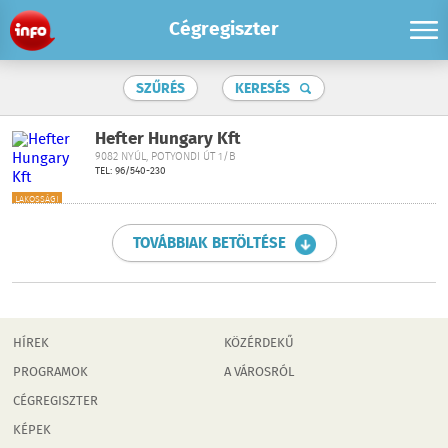
Cégregiszter
SZŰRÉS
KERESÉS
Hefter Hungary Kft
9082 NYÚL, POTYONDI ÚT 1/B
TEL: 96/540-230
LAKOSSÁGI
TOVÁBBIAK BETÖLTÉSE
HÍREK
KÖZÉRDEKŰ
PROGRAMOK
A VÁROSRÓL
CÉGREGISZTER
KÉPEK