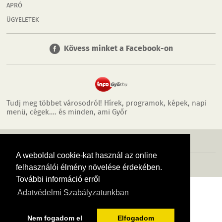
APRÓ
ÜGYELETEK
Kövess minket a Facebook-on
Tudj meg többet városodról! Hírek, programok, képek, napi
menü, cégek…. és minden, ami Győr
MÉDIAAJÁNLÓ
ADATVÉDELEM
IMPRESSZUM
RÓLUNK
ÁSZF
A weboldal cookie-kat használ az online
Copyright InfoVárosok. Minden jog fenntartva. | Web design & arculat by
Voov
felhasználói élmény növelése érdekében.
További információ erről
Adatvédelmi Szabályzatunkban
Nem fogadom el
Elfogadom