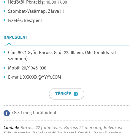
Hétfőtől-Péntekig: 10.00-17.00
Szombat-Vasárnap: Zárva !!!
Fizetés: készpénz
KAPCSOLAT
Cím: 9021 Győr, Baross G. út 22. III. em. (McDonalds´-al
szemben)
Mobil: 20/9946-038
E-mail:
XXXXXX@YYYY.COM
TÉRKÉP
Oszd meg barátaiddal
Címkék:
Baross 22 fülbelövés
,
Baross 22 piercing
,
Belvárosi