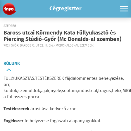
Cégregiszter
SZÉPSÉG
Baross utcai Körmendy Kata Füllyukasztó és
Piercing Stúdió-Győr (Mc Donalds-al szemben)
9021 GYŐR, BAROSS G. ÚT 22. III. EM. (MCDONALDS´-AL SZEMBEN)
RÓLUNK
FÜLLYUKASZTÁS.TESTÉKSZEREK fájdalommentes behelyezése,
orr,
köldök,szemöldök,ajak,nyelv,septum,industrial,tragus,helix,MI
a fül összes porca
Testékszerek
árusítása kedvező áron.
Fogékszer
felhelyezése fogászati alapanyagokkal.