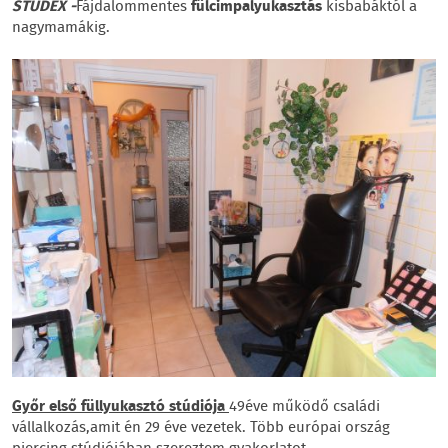
STUDEX -
Fájdalommentes
fülcimpalyukasztás
kisbabáktól a
nagymamákig.
Győr első füllyukasztó stúdiója
49
éve működő családi
vállalkozás,amit én 29 éve vezetek. Több európai ország