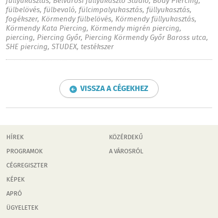
füllyukasztás
,
Belvárosi füllyukasztó Studió
,
Body Piercing
,
fülbelövés
,
fülbevaló
,
fülcimpalyukasztás
,
füllyukasztás
,
fogékszer
,
Körmendy fülbelövés
,
Körmendy füllyukasztás
,
Körmendy Kata Piercing
,
Körmendy migrén piercing
,
piercing
,
Piercing Győr
,
Piercing Körmendy Győr Baross utca
,
SHE piercing
,
STUDEX
,
testékszer
VISSZA A CÉGEKHEZ
HÍREK
KÖZÉRDEKŰ
PROGRAMOK
A VÁROSRÓL
CÉGREGISZTER
KÉPEK
APRÓ
ÜGYELETEK