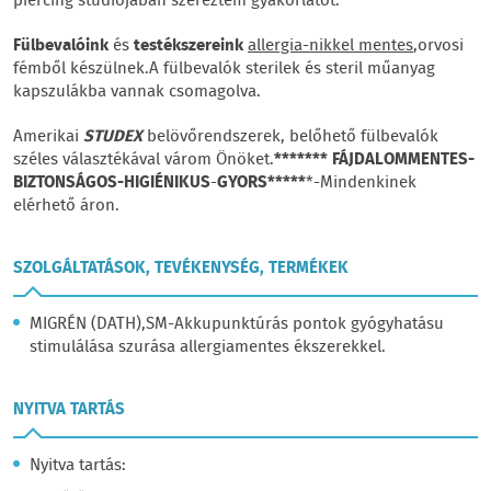
piercing stúdiójában szereztem gyakorlatot.
Fülbevalóink
és
testékszereink
allergia-nikkel mentes
,orvosi
fémből készülnek.A fülbevalók sterilek és steril műanyag
kapszulákba vannak csomagolva.
Amerikai
STUDEX
belövőrendszerek, belőhető fülbevalók
széles választékával várom Önöket.
******* FÁJDALOMMENTES-
BIZTONSÁGOS-HIGIÉNIKUS
-
GYORS*****
*-Mindenkinek
elérhető áron.
SZOLGÁLTATÁSOK, TEVÉKENYSÉG, TERMÉKEK
MIGRÉN (DATH),SM-Akkupunktúrás pontok gyógyhatásu
stimulálása szurása allergiamentes ékszerekkel.
NYITVA TARTÁS
Nyitva tartás: