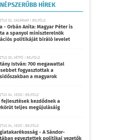
NÉPSZERŰBB HÍREK
TUS 02., VASÁRNAP | BELFÖLD
a - Orbán Anita: Magyar Péter is
rta a spanyol miniszterelnök
ációs politikáját bíráló levelet
TUS 03., HÉTFŐ | BELFÖLD
tány István: 700 megawattal
sebbet fogyasztottak a
sidőszakban a magyarok
TUS 04., KEDD | BELFÖLD
 fejlesztések kezdődnek a
körút teljes megújulásáig
TUS 04., KEDD | BELFÖLD
giatakarékosság - A Sándor-
tában egyeztettek politikai vezetők