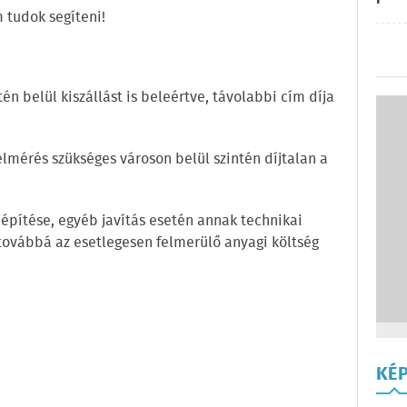
 tudok segíteni!
én belül kiszállást is beleértve, távolabbi cím díja
lmérés szükséges városon belül szintén díjtalan a
elépítése, egyéb javítás esetén annak technikai
 továbbá az esetlegesen felmerülő anyagi költség
KÉ