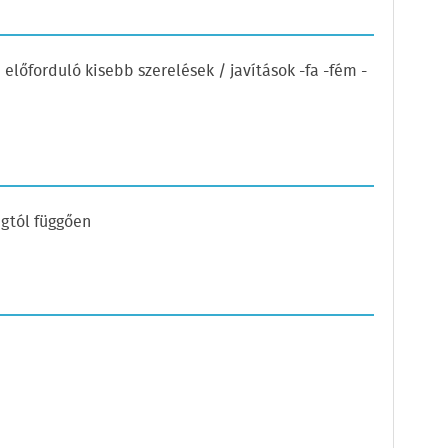
lőforduló kisebb szerelések / javítások -fa -fém -
gtól függően