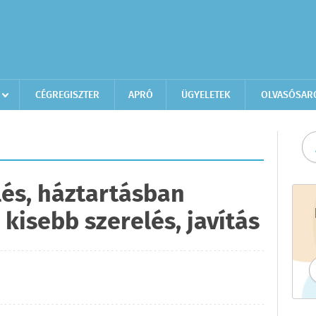
CÉGREGISZTER
APRÓ
ÜGYELETEK
OLVASÓSAR
és, háztartásban
kisebb szerelés, javítás