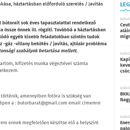
LEG
kása, háztartásban előforduló szerelés / javítás
AUGUSZ
t bútorait sok éves tapasztalattal rendelkező
Ceut
 össze önnek ill. rögzíti. Továbbá a háztartásban
aláí
migr
lódó egyéb kisebb feladatokban szintén tudok
 -gáz -villany bekötés / javítás, ajtózár probléma
onsági szabályok betartása mellett.
AUGUSZ
Kapi
artom, kifizetés munka végeztével számla
keve
delkezem.
csúc
AUGUSZ
BKK:
 történik, amennyiben fotóra is szükség van
Nagy
épen a :
butorbarat@gmail.com email címemre
AUGUSZ
érem ennek megfelelően készítse elő a helyszínt
Ener
palo