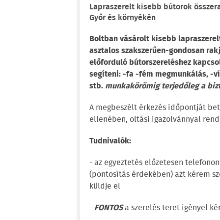
Lapraszerelt kisebb bútorok összera
Győr és környékén
Boltban vásárolt kisebb lapraszerel
asztalos szakszerűen-gondosan rakja
előforduló bútorszereléshez kapcso
segíteni: -fa -fém megmunkálás, -víz
stb.
munkakörömig terjedőleg a bizt
A megbeszélt érkezés időpontját bet
ellenében, oltási igazolvánnyal ren
Tudnivalók:
- az egyeztetés előzetesen telefonon
(pontosítás érdekében) azt kérem sz
küldje el
-
FONTOS
a szerelés teret igényel k