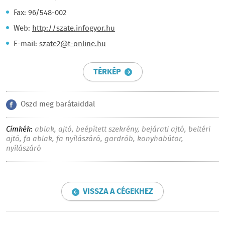
Fax: 96/548-002
Web:
http://szate.infogyor.hu
E-mail:
szate2@t-online.hu
TÉRKÉP
Oszd meg barátaiddal
Címkék:
ablak
,
ajtó
,
beépített szekrény
,
bejárati ajtó
,
beltéri
ajtó
,
fa ablak
,
fa nyílászáró
,
gardrób
,
konyhabútor
,
nyílászáró
VISSZA A CÉGEKHEZ