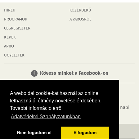
HÍREK
KÖZÉRDEKŰ
PROGRAMOK
A VÁROSRÓL
CÉGREGISZTER
KÉPEK
APRÓ
ÜGYELETEK
Kövess minket a Facebook-on
A weboldal cookie-kat használ az online
felhasználói élmény növelése érdekében.
Tudj meg többet városodról! Hírek, programok, képek, napi
További információ erről
menü, cégek…. és minden, ami Győr
Adatvédelmi Szabályzatunkban
MÉDIAAJÁNLÓ
ADATVÉDELEM
IMPRESSZUM
RÓLUNK
ÁSZF
Nem fogadom el
Elfogadom