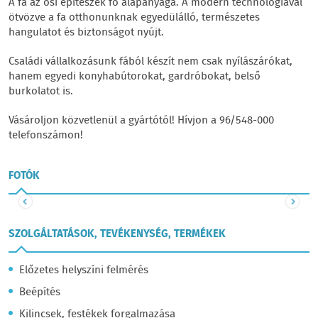
A fa az ősi építészek fő alapanyaga. A modern technológiával
ötvözve a fa otthonunknak egyedülálló, természetes
hangulatot és biztonságot nyújt.
Családi vállalkozásunk fából készít nem csak nyílászárókat,
hanem egyedi konyhabútorokat, gardróbokat, belső
burkolatot is.
Vásároljon közvetlenül a gyártótól! Hívjon a 96/548-000
telefonszámon!
FOTÓK
SZOLGÁLTATÁSOK, TEVÉKENYSÉG, TERMÉKEK
Előzetes helyszíni felmérés
Beépítés
Kilincsek, festékek forgalmazása