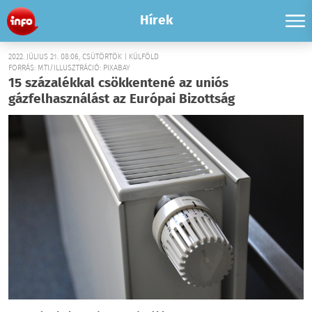
Hírek
2022. JÚLIUS 21. 08:06, CSÜTÖRTÖK | KÜLFÖLD
FORRÁS: MTI/ILLUSZTRÁCIÓ: PIXABAY
15 százalékkal csökkentené az uniós
gázfelhasználást az Európai Bizottság