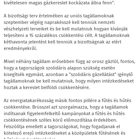
kivételesen magas gázkereslet kockázata állna fenn".
A bizottsági terv értelmében az uniós tagállamoknak
szeptember végéig naprakésszé kell tenniük nemzeti
vészhelyzeti terveiket és be kell mutatniuk hogyan kívánják
teljesíteni a 15 százalékos csökkentési célt. A tagállamoknak
kéthavonta jelentést kell tenniük a bizottságnak az elért
eredményekről.
Mivel néhány tagállam erősebben függ az orosz gáztól, fontos,
hogy a tagországok szolidáris alapon szükség esetén
kisegítsék egymást, azonban a "szolidáris gázellátást" igénylő
tagállamoknak be kell mutatniuk, hogy milyen intézkedéseket
hoztak a kereslet belföldi csökkentésére.
Az energiatakarékosság másik fontos pillére a fűtés és hűtés
csökkentése. Brüsszel azt szorgalmazza, hogy a tagállamok
indítsanak figyelemfelkeltő kampányokat a fűtés és hűtés
csökkentésének széles körű előmozdítása érdekében.
Felszólítja emellett a tagországokat, hogy fogadjanak el
kötelező erejű intézkedéseket a középületek fűtésének és