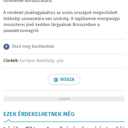
hűtésének korlátozására.
A rendelet jóváhagyásához az uniós országok megerősített
többségi szavazatára van szükség. A tagállamok energiaügyi
miniszterei jövő kedden tárgyalnak Brüsszelben a
javaslatcsomagról.
Oszd meg barátaiddal
Címkék:
Európai Bizottság
,
gáz
VISSZA
HIRDETÉS
EZEK ÉRDEKELHETNEK MÉG