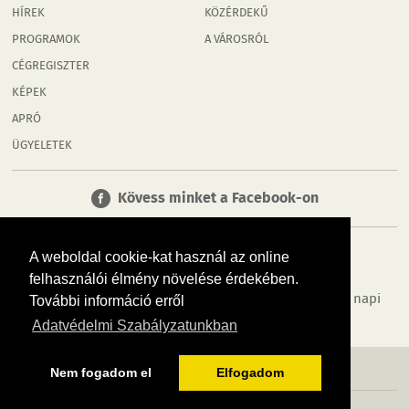
HÍREK
KÖZÉRDEKŰ
PROGRAMOK
A VÁROSRÓL
CÉGREGISZTER
KÉPEK
APRÓ
ÜGYELETEK
Kövess minket a Facebook-on
A weboldal cookie-kat használ az online
felhasználói élmény növelése érdekében.
Tudj meg többet városodról! Hírek, programok, képek, napi
További információ erről
menü, cégek…. és minden, ami Győr
Adatvédelmi Szabályzatunkban
MÉDIAAJÁNLÓ
ADATVÉDELEM
IMPRESSZUM
RÓLUNK
ÁSZF
Nem fogadom el
Elfogadom