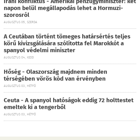
Iráni konfliktus - Amerikai pénzügyminiszter: két
napon belül megállapodás lehet a Hormuzi-
szorosról
AUGUSZTUS 05., SZERDA
A Ceutában történt tömeges határsértés teljes
körű kivizsgálására szólította fel Marokkót a
spanyol védelmi miniszter
AUGUSZTUS 04., KEDD
Hőség - Olaszország majdnem minden
térségében vörös kód van érvényben
AUGUSZTUS 03., HÉTFŐ
Ceuta - A spanyol hatóságok eddig 72 holttestet
emeltek ki a tengerből
AUGUSZTUS 03., HÉTFŐ