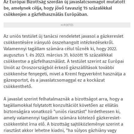
Az Európai Bizottság szerdán új javaslatcsomagot mutatott
be, amelynek célja, hogy jövő tavaszig 15 százalékkal
csökkenjen a gázfelhasználás Európában.
HIRDETÉS
Az uniós testület új tanácsi rendeletet javasol a gázkereslet
csökkentésére irányuló összehangolt intézkedésekről.
Valamennyi tagállam számára célul tűznék ki, hogy 2022.
augusztus 1. és 2023. március 31. között 15 százalékkal
csökkentse a gázfelhasználást. A testület szerint az Európai
Uniót az Oroszországból érkező gázszállítások további
csökkenése fenyegeti, mivel a Kreml fegyverként használja a
gázexportot, és a javaslatcsomaggal ez a kockázat
csökkenthető.
A javaslat szerint felhatalmaznák a bizottságot arra, hogy a
tagállamokkal folytatott konzultációt követően az ellátás
biztonságára vonatkozó "uniós riasztást" hirdethessen ki,
amely valamennyi tagállam számára kötelező gázkereslet-
csökkentést írna elő. A bizottság sajtóközleménye szerint a
riasztást akkor lehetne kiadni, "ha súlyos gázhiány vagy