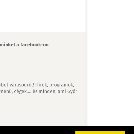
minket a facebook-on
bet városodról! Hírek, programok,
 menü, cégek…. és minden, ami Győr
v