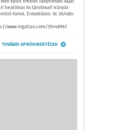
-ben épült emelet ráépítéssel saját
ri beállóval és tárolóval! Irányár:
 millió forint. Érdeklődni: 36 30/480-
s://www.ingatlan.com/35448967
TOVÁBBI APRÓHIRDETÉSEK