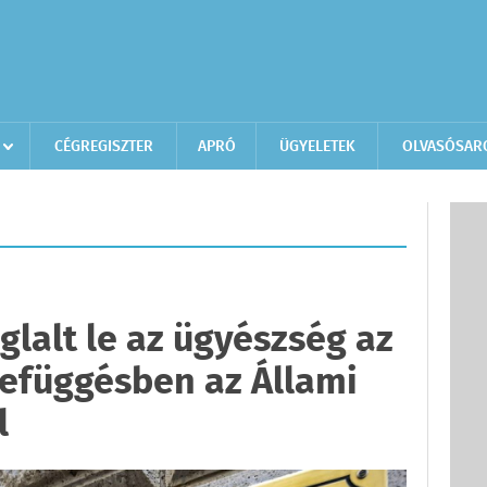
CÉGREGISZTER
APRÓ
ÜGYELETEK
OLVASÓSAR
oglalt le az ügyészség az
efüggésben az Állami
l