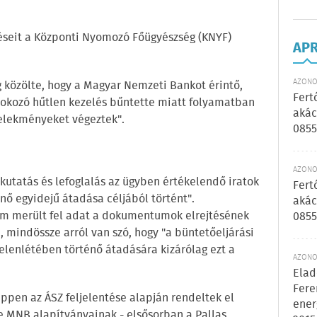
léseit a Központi Nyomozó Főügyészség (KNYF)
AP
AZONOS
 közölte, hogy a Magyar Nemzeti Bankot érintő,
Fert
 okozó hűtlen kezelés bűntette miatt folyamatban
akác
selekményeket végeztek".
0855
AZONOS
kutatás és lefoglalás az ügyben értékelendő iratok
Fert
énő egyidejű átadása céljából történt".
akác
nem merült fel adat a dokumentumok elrejtésének
0855
mindössze arról van szó, hogy "a büntetőeljárási
jelenlétében történő átadására kizárólag ezt a
AZONOS
Elad
Fere
éppen az ÁSZ feljelentése alapján rendeltek el
ener
e MNB alapítványainak - elsősorban a Pallas