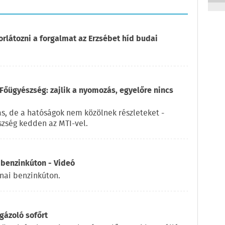
orlátozni a forgalmat az Erzsébet híd budai
Főügyészség: zajlik a nyomozás, egyelőre nincs
ás, de a hatóságok nem közölnek részleteket -
zség kedden az MTI-vel.
 benzinkúton - Videó
rnai benzinkúton.
gázoló sofőrt