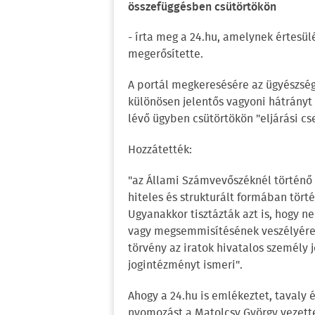
összefüggésben csütörtökön
- írta meg a 24.hu, amelynek értesü
megerősítette.
A portál megkeresésére az ügyészség
különösen jelentős vagyoni hátrányt
lévő ügyben csütörtökön "eljárási c
Hozzátették:
"az Állami Számvevőszéknél történő 
hiteles és strukturált formában tört
Ugyanakkor tisztázták azt is, hogy 
vagy megsemmisítésének veszélyére, 
törvény az iratok hivatalos személy 
jogintézményt ismeri".
Ahogy a 24.hu is emlékeztet, tavaly 
nyomozást a Matolcsy György vezett