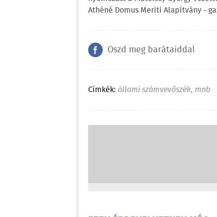
Athéné Domus Meriti Alapítvány - g
Oszd meg barátaiddal
Címkék:
állami számvevőszék
,
mnb