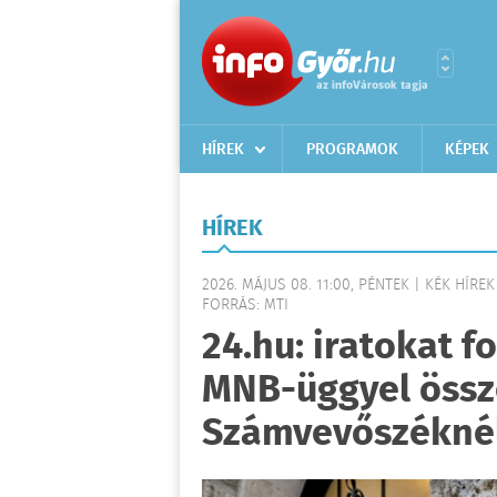
HÍREK
PROGRAMOK
KÉPEK
HÍREK
2026. MÁJUS 08. 11:00, PÉNTEK | KÉK HÍREK
FORRÁS: MTI
24.hu: iratokat f
MNB-üggyel össz
Számvevőszékné