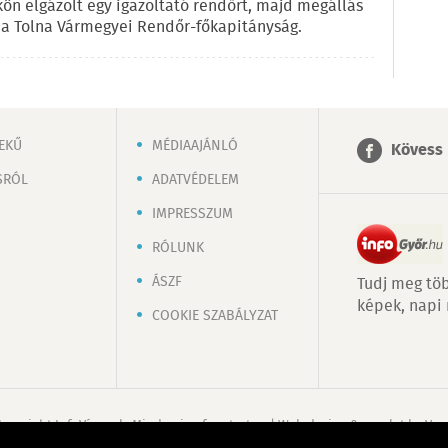
ökön elgázolt egy igazoltató rendőrt, majd megállás
n a Tolna Vármegyei Rendőr-főkapitányság.
EKŰ
MÉDIAAJÁNLÓ
Kövess 
SRÓL
ADATVÉDELEM
IMPRESSZUM
RÓLUNK
ÁSZF
Tudj meg töb
képek, napi
COOKIE SZABÁLYZAT
Copyright InfoVárosok. Minden jog fenntartva. | Web design & arculat by
Voo