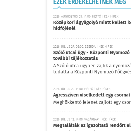
EZEK ÉRDEKELHETNEK MÉG
2026. AUGUSZTUS 03. 14:00, HÉTFŐ | KÉK HÍREK
Középkori ágyúgolyó miatt kellett k
hídfőjénél
2026. JÚLIUS 29. 06:00, SZERDA | KÉK HÍREK
Szőlő utcai ügy - Központi Nyomozó 
további tájékoztatás
A Szőlő utca ügyben zajlik a nyomoz
tudatta a Központi Nyomozó Főügyés
2026. JÚLIUS 20. 11:00, HÉTFŐ | KÉK HÍREK
Agresszíven viselkedett egy csornai
Meghökkentő jelenet zajlott egy cso
2026. JÚLIUS 12. 14:00, VASÁRNAP | KÉK HÍREK
Megtalálták az igazoltató rendőrt el