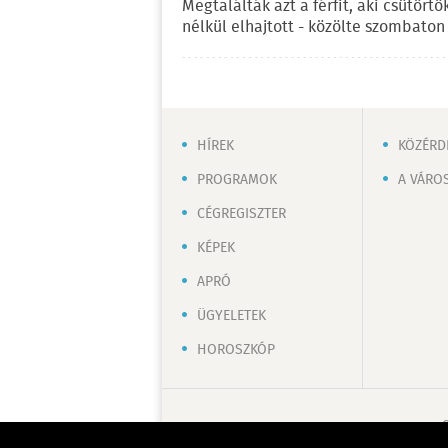
Megtalálták azt a férfit, aki csütört
nélkül elhajtott - közölte szombato
HÍREK
KÖZÉRD
PROGRAMOK
A VÁRO
CÉGREGISZTER
KÉPEK
APRÓ
ÜGYELETEK
HOROSZKÓP