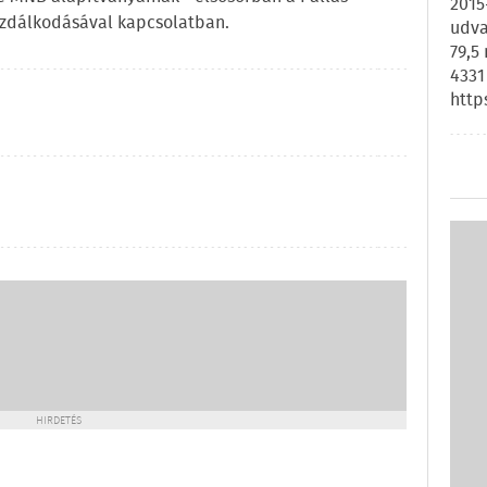
2015
azdálkodásával kapcsolatban.
udva
79,5
4331
http
HIRDETÉS