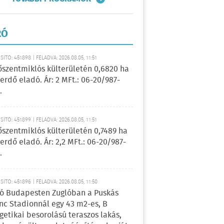
RÓ
ÍTÓ: 451898 | FELADVA: 2026.08.05, 11:51
őszentmiklós külterületén 0,6820 ha
erdő eladó. Ár: 2 MFt.: 06-20/987-
.
ÍTÓ: 451899 | FELADVA: 2026.08.05, 11:51
őszentmiklós külterületén 0,7489 ha
erdő eladó. Ár: 2,2 MFt.: 06-20/987-
.
ÍTÓ: 451896 | FELADVA: 2026.08.05, 11:50
ó Budapesten Zuglóban a Puskás
nc Stadionnál egy 43 m2-es, B
getikai besorolású teraszos lakás,