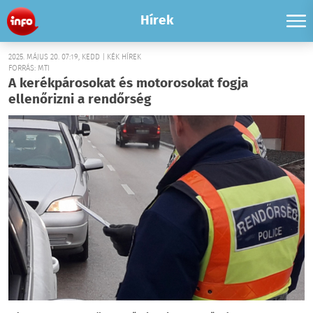
Hírek
2025. MÁJUS 20. 07:19, KEDD | KÉK HÍREK
FORRÁS: MTI
A kerékpárosokat és motorosokat fogja
ellenőrizni a rendőrség