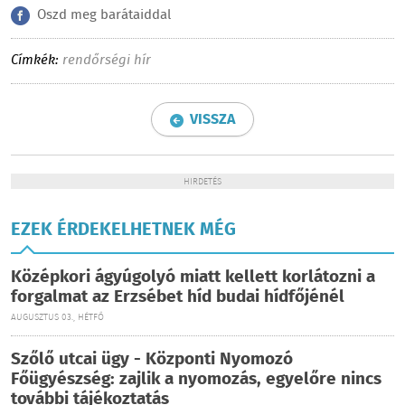
Oszd meg barátaiddal
Címkék:
rendőrségi hír
VISSZA
HIRDETÉS
EZEK ÉRDEKELHETNEK MÉG
Középkori ágyúgolyó miatt kellett korlátozni a
forgalmat az Erzsébet híd budai hídfőjénél
AUGUSZTUS 03., HÉTFŐ
Szőlő utcai ügy - Központi Nyomozó
Főügyészség: zajlik a nyomozás, egyelőre nincs
további tájékoztatás