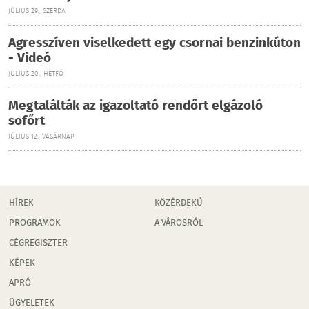
JÚLIUS 29., SZERDA
Agresszíven viselkedett egy csornai benzinkúton
- Videó
JÚLIUS 20., HÉTFŐ
Megtalálták az igazoltató rendőrt elgázoló
sofőrt
JÚLIUS 12., VASÁRNAP
HÍREK
KÖZÉRDEKŰ
PROGRAMOK
A VÁROSRÓL
CÉGREGISZTER
KÉPEK
APRÓ
ÜGYELETEK