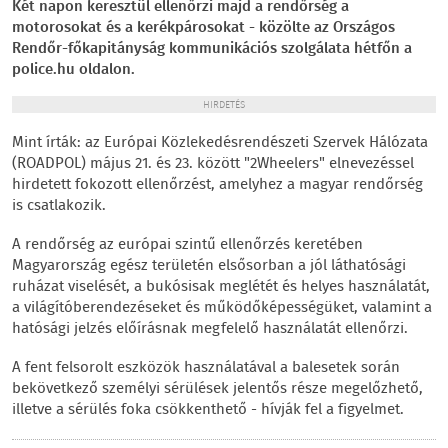
Két napon keresztül ellenőrzi majd a rendőrség a
motorosokat és a kerékpárosokat - közölte az Országos
Rendőr-főkapitányság kommunikációs szolgálata hétfőn a
police.hu oldalon.
HIRDETÉS
Mint írták: az Európai Közlekedésrendészeti Szervek Hálózata
(ROADPOL) május 21. és 23. között "2Wheelers" elnevezéssel
hirdetett fokozott ellenőrzést, amelyhez a magyar rendőrség
is csatlakozik.
A rendőrség az európai szintű ellenőrzés keretében
Magyarország egész területén elsősorban a jól láthatósági
ruházat viselését, a bukósisak meglétét és helyes használatát,
a világítóberendezéseket és működőképességüket, valamint a
hatósági jelzés előírásnak megfelelő használatát ellenőrzi.
A fent felsorolt eszközök használatával a balesetek során
bekövetkező személyi sérülések jelentős része megelőzhető,
illetve a sérülés foka csökkenthető - hívják fel a figyelmet.