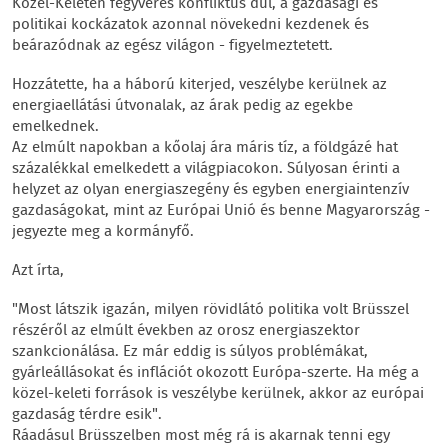
Közel-Keleten fegyveres konfliktus dúl, a gazdasági és
politikai kockázatok azonnal növekedni kezdenek és
beárazódnak az egész világon - figyelmeztetett.
Hozzátette, ha a háború kiterjed, veszélybe kerülnek az
energiaellátási útvonalak, az árak pedig az egekbe
emelkednek.
Az elmúlt napokban a kőolaj ára máris tíz, a földgázé hat
százalékkal emelkedett a világpiacokon. Súlyosan érinti a
helyzet az olyan energiaszegény és egyben energiaintenzív
gazdaságokat, mint az Európai Unió és benne Magyarország -
jegyezte meg a kormányfő.
Azt írta,
"Most látszik igazán, milyen rövidlátó politika volt Brüsszel
részéről az elmúlt években az orosz energiaszektor
szankcionálása. Ez már eddig is súlyos problémákat,
gyárleállásokat és inflációt okozott Európa-szerte. Ha még a
közel-keleti források is veszélybe kerülnek, akkor az európai
gazdaság térdre esik".
Ráadásul Brüsszelben most még rá is akarnak tenni egy