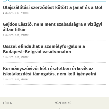
Olajszállítási szerződést kötött a Janaf és a Mol
AUGUSZTUS 07., PÉNTEK
Gajdos László: nem ment szabadságra a vízügyi
államtitkár
AUGUSZTUS 07., PÉNTEK
Ősszel elindulhat a személyforgalom a
Budapest-Belgrád vasútvonalon
AUGUSZTUS 07., PÉNTEK
Kormányszóvivő: két részletben érkezik az
iskolakezdési támogatás, nem kell igényelni
AUGUSZTUS 07., PÉNTEK
HÍREK
KÖZÉRDEKŰ