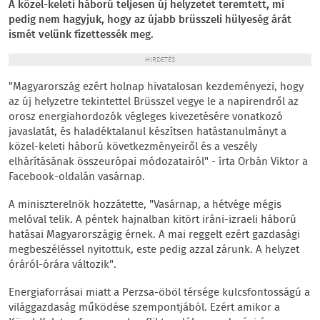
A közel-keleti háború teljesen új helyzetet teremtett, mi
pedig nem hagyjuk, hogy az újabb brüsszeli hülyeség árát
ismét velünk fizettessék meg.
HIRDETÉS
"Magyarország ezért holnap hivatalosan kezdeményezi, hogy
az új helyzetre tekintettel Brüsszel vegye le a napirendről az
orosz energiahordozók végleges kivezetésére vonatkozó
javaslatát, és haladéktalanul készítsen hatástanulmányt a
közel-keleti háború következményeiről és a veszély
elhárításának összeurópai módozatairól" - írta Orbán Viktor a
Facebook-oldalán vasárnap.
A miniszterelnök hozzátette, "Vasárnap, a hétvége mégis
melóval telik. A péntek hajnalban kitört iráni-izraeli háború
hatásai Magyarországig érnek. A mai reggelt ezért gazdasági
megbeszéléssel nyitottuk, este pedig azzal zárunk. A helyzet
óráról-órára változik".
Energiaforrásai miatt a Perzsa-öböl térsége kulcsfontosságú a
világgazdaság működése szempontjából. Ezért amikor a