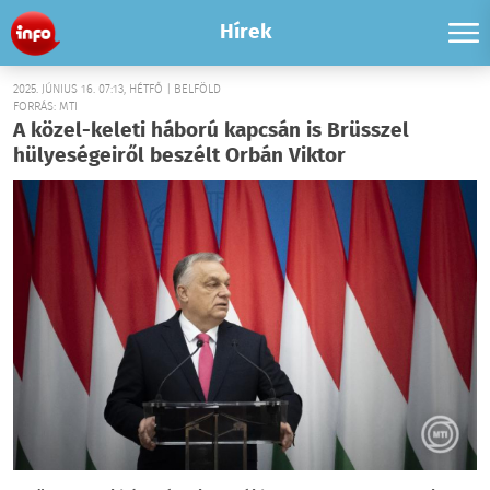
Hírek
2025. JÚNIUS 16. 07:13, HÉTFŐ | BELFÖLD
FORRÁS: MTI
A közel-keleti háború kapcsán is Brüsszel
hülyeségeiről beszélt Orbán Viktor