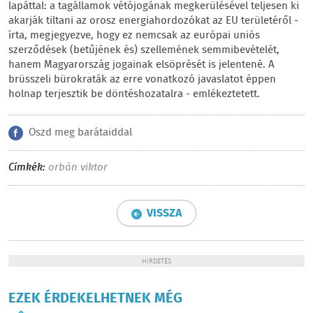
lapáttal: a tagállamok vétójogának megkerülésével teljesen ki
akarják tiltani az orosz energiahordozókat az EU területéről -
írta, megjegyezve, hogy ez nemcsak az európai uniós
szerződések (betűjének és) szellemének semmibevételét,
hanem Magyarország jogainak elsöprését is jelentené. A
brüsszeli bürokraták az erre vonatkozó javaslatot éppen
holnap terjesztik be döntéshozatalra - emlékeztetett.
Oszd meg barátaiddal
Címkék:
orbán viktor
VISSZA
HIRDETÉS
EZEK ÉRDEKELHETNEK MÉG