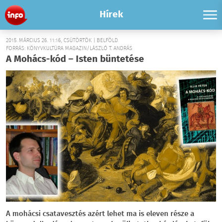
Hírek
2015. MÁRCIUS 26. 11:16, CSÜTÖRTÖK | BELFÖLD
FORRÁS: KÖNYVKULTÚRA MAGAZIN/LÁSZLÓ T. ANDRÁS
A Mohács-kód – Isten büntetése
A mohácsi csatavesztés azért lehet ma is eleven része a