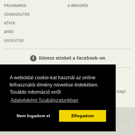
PROGRAMOK
A VÁROSRÓL
CÉGREGISZTER
KÉPEK
APRÓ
ÜGYELETEK
Kövess minket a Facebook-on
A weboldal cookie-kat használ az online
felhasználói élmény növelése érdekében.
Tudj meg többet városodról! Hírek, programok, képek, napi
További információ erről
menü, cégek…. és minden, ami Győr
Adatvédelmi Szabályzatunkban
MÉDIAAJÁNLÓ
ADATVÉDELEM
IMPRESSZUM
RÓLUNK
ÁSZF
Nem fogadom el
Elfogadom
Copyright InfoVárosok. Minden jog fenntartva. | Web design & arculat by
Voov