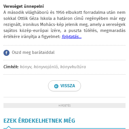
Vereséget ünnepelni
A második világháború és 1956 elbukott forradalma után nem
sokkal Ottlik Géza Iskola a határon című regényében már egy
rezignált, ironikus Mohács-kép jelenik meg, amely a vereségek
sajátos közép-európai ízére, a puszta túlélés, megmaradás
értékére irányítja a figyelmet:
folytatás…
Oszd meg barátaiddal
Címkék:
könyv
,
könyvajánló
,
könyvkultúra
VISSZA
HIRDETÉS
EZEK ÉRDEKELHETNEK MÉG