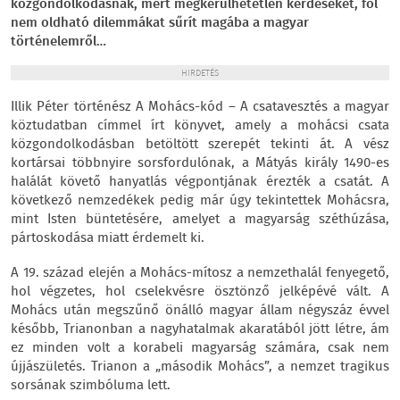
közgondolkodásnak, mert megkerülhetetlen kérdéseket, föl
nem oldható dilemmákat sűrít magába a magyar
történelemről…
HIRDETÉS
Illik Péter történész A Mohács-kód – A csatavesztés a magyar
köztudatban címmel írt könyvet, amely a mohácsi csata
közgondolkodásban betöltött szerepét tekinti át. A vész
kortársai többnyire sorsfordulónak, a Mátyás király 1490-es
halálát követő hanyatlás végpontjának érezték a csatát. A
következő nemzedékek pedig már úgy tekintettek Mohácsra,
mint Isten büntetésére, amelyet a magyarság széthúzása,
pártoskodása miatt érdemelt ki.
A 19. század elején a Mohács-mítosz a nemzethalál fenyegető,
hol végzetes, hol cselekvésre ösztönző jelképévé vált. A
Mohács után megszűnő önálló magyar állam négyszáz évvel
később, Trianonban a nagyhatalmak akaratából jött létre, ám
ez minden volt a korabeli magyarság számára, csak nem
újjászületés. Trianon a „második Mohács”, a nemzet tragikus
sorsának szimbóluma lett.