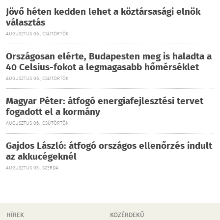
Jövő héten kedden lehet a köztársasági elnök
választás
AUGUSZTUS 06., CSÜTÖRTÖK
Országosan elérte, Budapesten meg is haladta a
40 Celsius-fokot a legmagasabb hőmérséklet
AUGUSZTUS 06., CSÜTÖRTÖK
Magyar Péter: átfogó energiafejlesztési tervet
fogadott el a kormány
AUGUSZTUS 06., CSÜTÖRTÖK
Gajdos László: átfogó országos ellenőrzés indult
az akkucégeknél
AUGUSZTUS 05., SZERDA
HÍREK
KÖZÉRDEKŰ