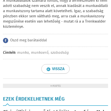
A munkavállalók számára fontos, hogy a természetben ki nem
adott szabadság nem veszik el, annak kiadását a munkavállaló
a munkaviszony tartama alatt követelheti. Igaz, a szabadság
pénzben ekkor sem váltható meg, arra csak a munkaviszony
megszűnése esetén van lehetőség - mutat rá a a Trenkwalder
közleménye.
Oszd meg barátaiddal
Címkék:
munka
,
munkaerő
,
szabadság
VISSZA
HIRDETÉS
EZEK ÉRDEKELHETNEK MÉG