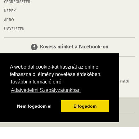
CÉGREGISZTER
KÉPEK
APRÓ
ÜGYELETEK
Kövess minket a Facebook-on
A weboldal cookie-kat használ az online
felhasználói élmény növelése érdekében.
Tudj meg többet városodról! Hírek, programok, képek, napi
További információ erről
menü, cégek…. és minden, ami Győr
Adatvédelmi Szabályzatunkban
MÉDIAAJÁNLÓ
ADATVÉDELEM
IMPRESSZUM
RÓLUNK
ÁSZF
Nem fogadom el
Elfogadom
Copyright InfoVárosok. Minden jog fenntartva. | Web design & arculat by
Voov