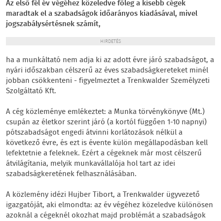
Az első fél év végéhez közeledve főleg a kisebb cégek
maradtak el a szabadságok időarányos kiadásával, mivel
jogszabálysértésnek számít,
HIRDETÉS
ha a munkáltató nem adja ki az adott évre járó szabadságot, a
nyári időszakban célszerű az éves szabadságkereteket minél
jobban csökkenteni - figyelmeztet a Trenkwalder Személyzeti
Szolgáltató Kft.
A cég közleménye emlékeztet: a Munka törvénykönyve (Mt.)
csupán az életkor szerint járó (a kortól függően 1-10 napnyi)
pótszabadságot engedi átvinni korlátozások nélkül a
következő évre, és ezt is évente külön megállapodásban kell
lefektetnie a feleknek. Ezért a cégeknek már most célszerű
átvilágítania, melyik munkavállalója hol tart az idei
szabadságkeretének felhasználásában.
A közlemény idézi Hujber Tibort, a Trenkwalder ügyvezető
igazgatóját, aki elmondta: az év végéhez közeledve különösen
azoknál a cégeknél okozhat majd problémát a szabadságok