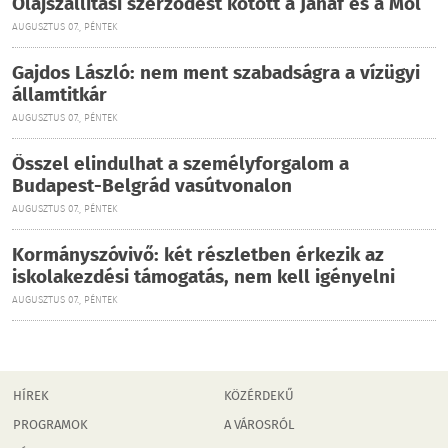
Olajszállítási szerződést kötött a Janaf és a Mol
AUGUSZTUS 07., PÉNTEK
Gajdos László: nem ment szabadságra a vízügyi
államtitkár
AUGUSZTUS 07., PÉNTEK
Ősszel elindulhat a személyforgalom a
Budapest-Belgrád vasútvonalon
AUGUSZTUS 07., PÉNTEK
Kormányszóvivő: két részletben érkezik az
iskolakezdési támogatás, nem kell igényelni
AUGUSZTUS 07., PÉNTEK
HÍREK
KÖZÉRDEKŰ
PROGRAMOK
A VÁROSRÓL