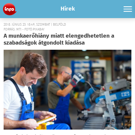
Hírek
2018. JÚNIUS 23. 18:49, SZOMBAT | BELFÖLD
FORRÁS: MTI - FOTÓ:PIXABAY
A munkaerőhiány miatt elengedhetetlen a
szabadságok átgondolt kiadása