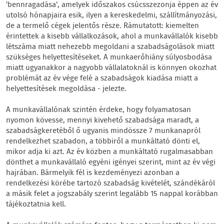
'bennragadása', amelyek időszakos csúcsszezonja éppen az év
utolsó hónapjaira esik, ilyen a kereskedelmi, szállítmányozási,
de a termelő cégek jelentős része. Rámutatott: kiemelten
érintettek a kisebb vállalkozások, ahol a munkavállalók kisebb
létszáma miatt nehezebb megoldani a szabadságolások miatt
szükséges helyettesítéseket. A munkaerőhiány súlyosbodása
miatt ugyanakkor a nagyobb vállalatoknál is könnyen okozhat
problémát az év vége felé a szabadságok kiadása miatt a
helyettesítések megoldása - jelezte.
A munkavállalónak szintén érdeke, hogy folyamatosan
nyomon kövesse, mennyi kivehető szabadsága maradt, a
szabadságkeretéből ő ugyanis mindössze 7 munkanapról
rendelkezhet szabadon, a többiről a munkáltató dönti el,
mikor adja ki azt. Az év közben a munkáltató rugalmasabban
dönthet a munkavállaló egyéni igényei szerint, mint az év végi
hajrában. Bármelyik fél is kezdeményezi azonban a
rendelkezési körébe tartozó szabadság kivételét, szándékáról
a másik felet a jogszabály szerint legalább 15 nappal korábban
tájékoztatnia kell.