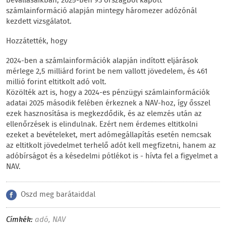
bevallásaikban, 2025-ben 93 országból kapott
számlainformáció alapján mintegy háromezer adózónál
kezdett vizsgálatot.
Hozzátették, hogy
2024-ben a számlainformációk alapján indított eljárások
mérlege 2,5 milliárd forint be nem vallott jövedelem, és 461
millió forint eltitkolt adó volt.
Közölték azt is, hogy a 2024-es pénzügyi számlainformációk
adatai 2025 második felében érkeznek a NAV-hoz, így ősszel
ezek hasznosítása is megkezdődik, és az elemzés után az
ellenőrzések is elindulnak. Ezért nem érdemes eltitkolni
ezeket a bevételeket, mert adómegállapítás esetén nemcsak
az eltitkolt jövedelmet terhelő adót kell megfizetni, hanem az
adóbírságot és a késedelmi pótlékot is - hívta fel a figyelmet a
NAV.
Oszd meg barátaiddal
Címkék:
adó
,
NAV