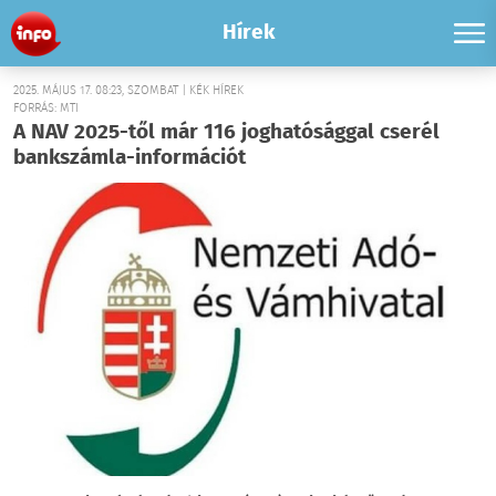
Hírek
2025. MÁJUS 17. 08:23, SZOMBAT | KÉK HÍREK
FORRÁS: MTI
A NAV 2025-től már 116 joghatósággal cserél
bankszámla-információt