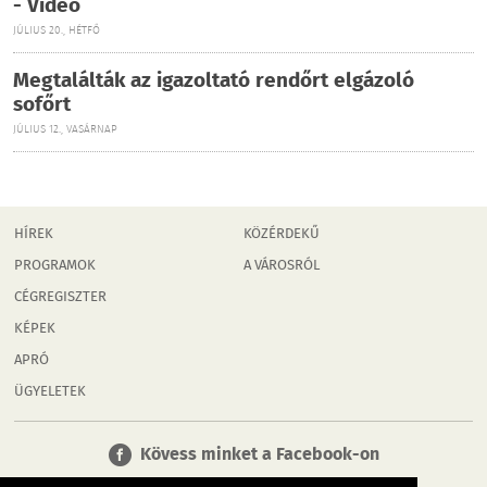
- Videó
JÚLIUS 20., HÉTFŐ
Megtalálták az igazoltató rendőrt elgázoló
sofőrt
JÚLIUS 12., VASÁRNAP
HÍREK
KÖZÉRDEKŰ
PROGRAMOK
A VÁROSRÓL
CÉGREGISZTER
KÉPEK
APRÓ
ÜGYELETEK
Kövess minket a Facebook-on