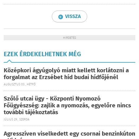
VISSZA
HIRDETÉS
EZEK ÉRDEKELHETNEK MÉG
Középkori ágyúgolyó miatt kellett korlátozni a
forgalmat az Erzsébet híd budai hídfőjénél
AUGUSZTUS 03., HÉTFŐ
Szőlő utcai ügy - Központi Nyomozó
Főügyészség: zajlik a nyomozás, egyelőre nincs
további tájékoztatás
JÚLIUS 29., SZERDA
Agresszíven viselkedett egy csornai benzinkúton