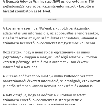
A Nemzeti Adó- és Vámhivatal (NAV) az idei évtől már 116
joghatósággal cserél bankszámla-információt - közölte a
hivatal szombaton az MTI-vel.
HIRDETÉS
A közlemény szerint a NAV-nak a külföldi bankszámlák
adatairól is van információja, az adóbevallás ellenőrzésekor,
kiegészítésekor az ilyen számlákkal kapcsolatos, valamint a
számlákra beérkező jövedelmeket is figyelembe kell venni.
Hozzátették, hogy a nemzetközi egyezmények és uniós
jogszabályok alapján a magyar illetőségű adózók külföldön
vezetett pénzügyi számláiról is automatikusan érkezik
információ a NAV-hoz.
A 2023-as adóévre több mint 1,4 millió külföldön vezetett
bankszámláról érkezett információ, 91 országból, ezek között
jelentős számban vannak Revolut-bankszámlák adatai is.
A NAV vizsgálja, hogy az adózók a külföldön vezetett
számlákra érkező jövedelmeiket is szerepeltetik-e