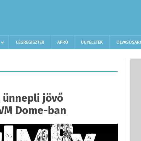
CÉGREGISZTER
APRÓ
ÜGYELETEK
OLVASÓSAR
 ünnepli jövő
MVM Dome-ban