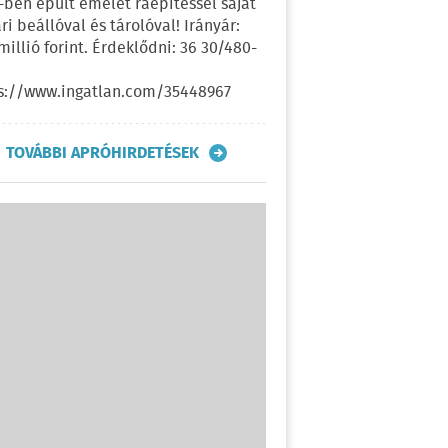
-ben épült emelet ráépítéssel saját
ri beállóval és tárolóval! Irányár:
 millió forint. Érdeklődni: 36 30/480-
s://www.ingatlan.com/35448967
TOVÁBBI APRÓHIRDETÉSEK