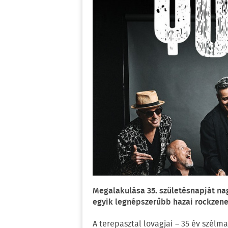
Megalakulása 35. születésnapját na
egyik legnépszerűbb hazai rockzene
A terepasztal lovagjai – 35 év szélm