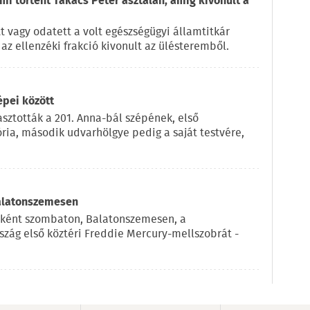
 mi történt Takács Péter asztalán, amíg kivonult a
t vagy odatett a volt egészségügyi államtitkár
az ellenzéki frakció kivonult az ülésteremből.
épei között
sztották a 201. Anna-bál szépének, első
ria, második udvarhölgye pedig a saját testvére,
Balatonszemesen
eként szombaton, Balatonszemesen, a
szág első köztéri Freddie Mercury-mellszobrát -