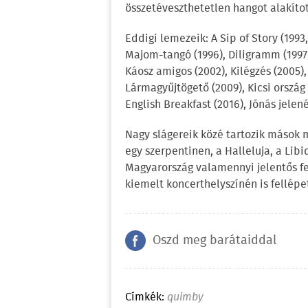
összetéveszthetetlen hangot alakítot
Eddigi lemezeik: A Sip of Story (1993
Majom-tangó (1996), Diligramm (1997)
Káosz amigos (2002), Kilégzés (2005), 
Lármagyűjtögető (2009), Kicsi ország (
English Breakfast (2016), Jónás jelené
Nagy slágereik közé tartozik mások 
egy szerpentinen, a Halleluja, a Li
Magyarország valamennyi jelentős f
kiemelt koncerthelyszínén is fellépet
Oszd meg barátaiddal
Címkék:
quimby