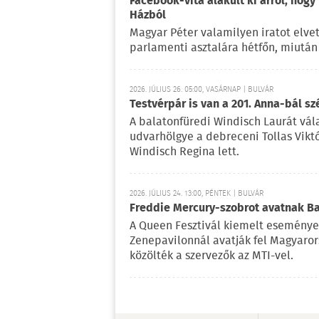
Facebook-vita alakult ki arról, hogy
Házból
Magyar Péter valamilyen iratot elvet
parlamenti asztalára hétfőn, miután 
2026. JÚLIUS 26. 05:00, VASÁRNAP | BULVÁR
Testvérpár is van a 201. Anna-bál sz
A balatonfüredi Windisch Laurát vála
udvarhölgye a debreceni Tollas Viktó
Windisch Regina lett.
2026. JÚLIUS 24. 13:00, PÉNTEK | BULVÁR
Freddie Mercury-szobrot avatnak 
A Queen Fesztivál kiemelt esemény
Zenepavilonnál avatják fel Magyaror
közölték a szervezők az MTI-vel.