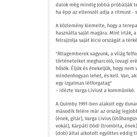
dalok még mindig jobbá próbálják te
ha épp az ellenszél adja a ritmust - 
A közlemény kiemelte, hogy a terepa
használta saját magára. Mint írták,
felrajzolja saját kicsi országát a térk
"Átlagemberek vagyunk, a világ felfog
történeteiket megharcoló, lovagi eré
hősök. Éljük és énekeljük, hogy nem 
mindenhogyan lehet, és kell. Van, ak
egy izgalmas létforgatag"
– idézte Varga Liviust a kommüniké.
A Quimby 1991-ben alakult egy duna
második felére már az ország legjobb
(ének, gitár), Varga Livius (ütőhangsz
vokál), Kárpáti Dódi (trombita, ének)
(dob) által alkotott együttes eddig 