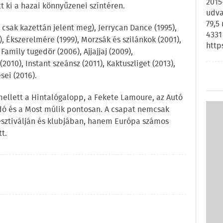
2015
t ki a hazai könnyűzenei színtéren.
udva
79,5
, csak kazettán jelent meg), Jerrycan Dance (1995),
4331
, Ékszerelmére (1999), Morzsák és szilánkok (2001),
http
Family tugedör (2006), Ajjajjaj (2009),
2010), Instant szeánsz (2011), Kaktuszliget (2013),
sei (2016).
mellett a Hintalógalopp, a Fekete Lamoure, az Autó
bidó és a Most múlik pontosan. A csapat nemcsak
esztiválján és klubjában, hanem Európa számos
t.