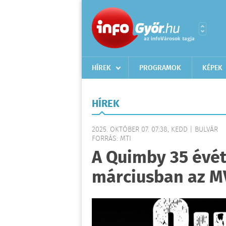
HÍREK
PROGRAMOK
KÉPEK
HÍREK
2025. OKTÓBER 07. 07:38, KEDD | BULVÁR
FORRÁS: MTI
A Quimby 35 évét
márciusban az 