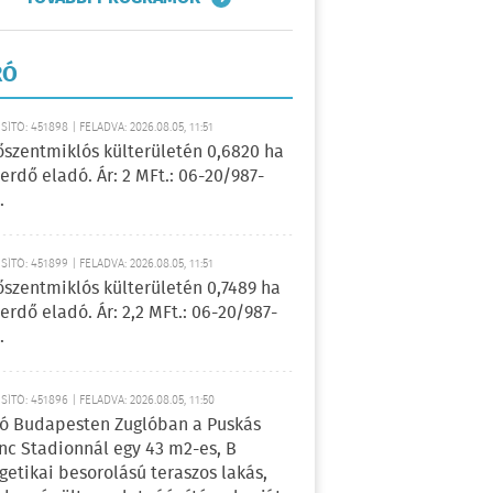
RÓ
ÍTÓ: 451898 | FELADVA: 2026.08.05, 11:51
őszentmiklós külterületén 0,6820 ha
erdő eladó. Ár: 2 MFt.: 06-20/987-
.
ÍTÓ: 451899 | FELADVA: 2026.08.05, 11:51
őszentmiklós külterületén 0,7489 ha
erdő eladó. Ár: 2,2 MFt.: 06-20/987-
.
ÍTÓ: 451896 | FELADVA: 2026.08.05, 11:50
ó Budapesten Zuglóban a Puskás
nc Stadionnál egy 43 m2-es, B
getikai besorolású teraszos lakás,