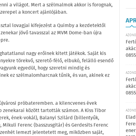
nni a világot. Mert a szélmalmok akkor is forognak,
szerepel a koncert ajánlójában.
AP
sztal lovagjai kifejezést a Quimby a kezdetektől
 a zenekar jövő tavasszal az MVM Dome-ban újra
AZONOS
épre.
Fert
akác
hatatlanul nagy erőinek kitett játékok. Saját kis
0855
nyekre törekvő, szerető-félő, elbukó, felálló esendő
vagyunk egyedül, hogy szeretni mindig és
AZONOS
inek ez szélmalomharcnak tűnik, és van, akinek ez
Fert
akác
0855
újvárosi próbateremben. a kilencvenes évek
 zenekarai között tartották számon. A Kiss Tibor
AZONOS
Elad
erek, ének-vokál), Balanyi Szilárd (billentyűk,
Fere
, Mikuli Ferenc (basszusgitár) és Gerdesits Ferenc
ener
tizenhét lemezt jelentetett meg, miközben saját,