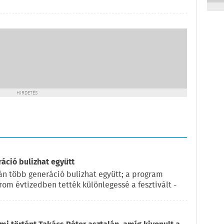
HIRDETÉS
ráció bulizhat együtt
pján több generáció bulizhat együtt; a program
rom évtizedben tették különlegessé a fesztivált -