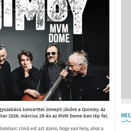
gyszabású koncerttel ünnepli jövőre a Quimby. Az
HE
kar 2026. március 28-án az MVM Dome-ban lép fel.
alomharc című est azt üzeni, hogy van hely, ahol a