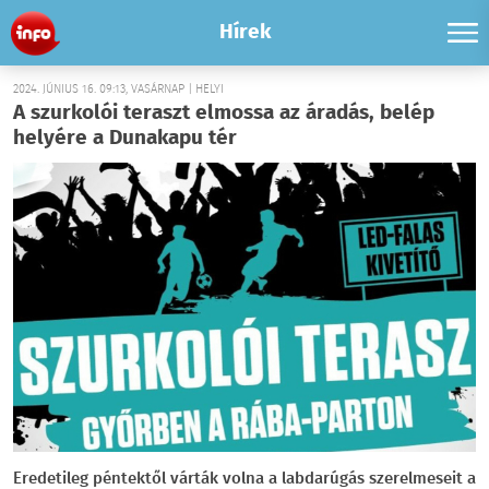
Hírek
2024. JÚNIUS 16. 09:13, VASÁRNAP | HELYI
A szurkolói teraszt elmossa az áradás, belép
helyére a Dunakapu tér
Eredetileg péntektől várták volna a labdarúgás szerelmeseit a