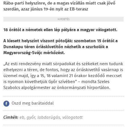
Rába-parti helyszínre, de a magas vízállás miatt csak jövő
szerdán, azaz június 19-én nyit az EB-terasz
HIRDETÉS
18 órától a németek ellen lép pályára a magyar válogatott.
A kiesett helyszínt viszont pótolják: szombaton 15 órától a
Dunakapu téren óriáskivetítőn nézhetik a szurkolók a
Magyarország-Svájc mérkőzést.
„Az esti rendezvény miatt sörpadokat és székeket nem tudunk
elhelyezni a téren, de fontos, hogy az óriáskivetítő vasárnap is
üzemel majd, így a 15, 18 valamint 21 órakor kezdődő meccset
is nyomon követhetjük Győr szívében” – mondta Szeles
Szabolcs alpolgármester az önkormányzati hírportálon.
Oszd meg barátaiddal
Címkék:
eb
,
győr
,
labdarúgás
,
válogatott