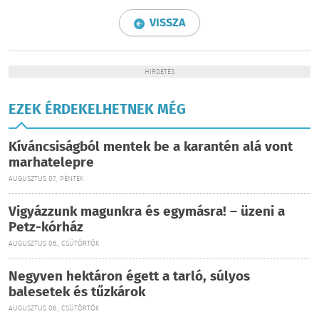
VISSZA
HIRDETÉS
EZEK ÉRDEKELHETNEK MÉG
Kíváncsiságból mentek be a karantén alá vont
marhatelepre
AUGUSZTUS 07., PÉNTEK
Vigyázzunk magunkra és egymásra! – üzeni a
Petz-kórház
AUGUSZTUS 06., CSÜTÖRTÖK
Negyven hektáron égett a tarló, súlyos
balesetek és tűzkárok
AUGUSZTUS 06., CSÜTÖRTÖK