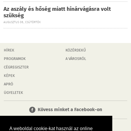
Az aszály és hőség miatt hínárvágásra volt
szükség
AUGUSZTUS 06., CSÜTÖRTÖK
HÍREK
KÖZÉRDEKŰ
PROGRAMOK
A VÁROSRÓL
CÉGREGISZTER
KÉPEK
APRÓ
ÜGYELETEK
Kövess minket a Facebook-on
A weboldal cookie-kat használ az online