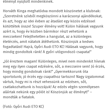
élményt nyújtott mindenkinek.
Horváth Kinga meghatódva mondott köszönetet a klubnak:
„Szeretnénk szívből megköszönni a karácsonyi ajándékokat,
és azt, hogy az idei évben az átadást egy közös edzéssel
kötöttétek össze! Szuper élmény volt! Külön hálásak vagyunk
azért is, hogy év közben bármikor részt vehetünk a
meccseken! Felejthetetlen a hangulat, az a különleges
életérzés, amit nálatok átélhetünk. Köszönjük a kedves
fogadtatást! Hajrá, Győri Audi ETO KC! Hálásak vagyunk, hogy
mindig gondoltok ránk! A győri utógondozó csapata!”
„Jól éreztem magam! Különleges, mivel nem mindenkit hívnak
meg egy ilyen csapat edzésére, sőt, a meccseire sem! Jó érzés,
hogy mindig gondolnak ránk!” „Gyermekkorunk óta
sportolunk; jó érzés egy csapathoz tartozni! Nagy izgalommal
vártuk, hogy mi is részt vehessünk az edzésen, sőt,
csatlakozhattunk is hozzájuk! Az edzés végén személyesen
aláírtak nekünk egy pólót is! Köszönjük az élményt!” –
mondták a fiatalok.
(Fotó: Győri Audi ETO KC)