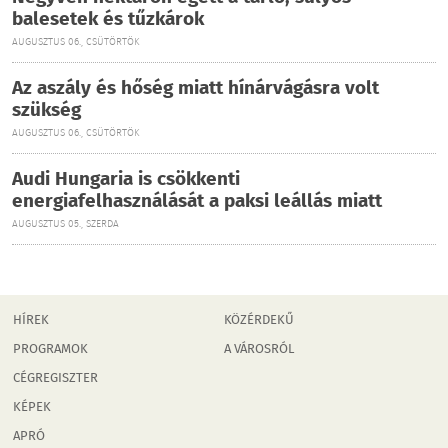
balesetek és tűzkárok
AUGUSZTUS 06., CSÜTÖRTÖK
Az aszály és hőség miatt hínárvágásra volt
szükség
AUGUSZTUS 06., CSÜTÖRTÖK
Audi Hungaria is csökkenti
energiafelhasználását a paksi leállás miatt
AUGUSZTUS 05., SZERDA
HÍREK
KÖZÉRDEKŰ
PROGRAMOK
A VÁROSRÓL
CÉGREGISZTER
KÉPEK
APRÓ