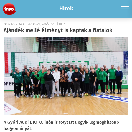
Hírek
2025. NOVEMBER 30. 08:21, VASÁRNAP | HELYI
Ajándék mellé élményt is kaptak a fiatalok
A Győri Audi ETO KC idén is folytatta egyik legmeghittebb
hagyományát: