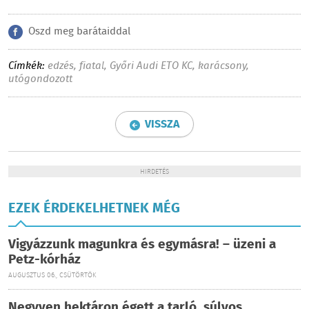
Oszd meg barátaiddal
Címkék:
edzés
,
fiatal
,
Győri Audi ETO KC
,
karácsony
,
utógondozott
VISSZA
HIRDETÉS
EZEK ÉRDEKELHETNEK MÉG
Vigyázzunk magunkra és egymásra! – üzeni a
Petz-kórház
AUGUSZTUS 06., CSÜTÖRTÖK
Negyven hektáron égett a tarló, súlyos