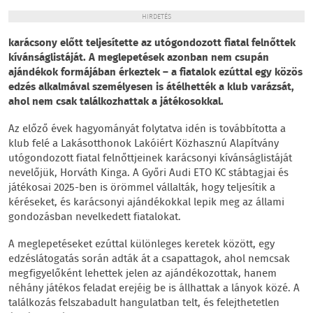
HIRDETÉS
karácsony előtt teljesítette az utógondozott fiatal felnőttek
kívánságlistáját. A meglepetések azonban nem csupán
ajándékok formájában érkeztek – a fiatalok ezúttal egy közös
edzés alkalmával személyesen is átélhették a klub varázsát,
ahol nem csak találkozhattak a játékosokkal.
Az előző évek hagyományát folytatva idén is továbbította a
klub felé a Lakásotthonok Lakóiért Közhasznú Alapítvány
utógondozott fiatal felnőttjeinek karácsonyi kívánságlistáját
nevelőjük, Horváth Kinga. A Győri Audi ETO KC stábtagjai és
játékosai 2025-ben is örömmel vállalták, hogy teljesítik a
kéréseket, és karácsonyi ajándékokkal lepik meg az állami
gondozásban nevelkedett fiatalokat.
A meglepetéseket ezúttal különleges keretek között, egy
edzéslátogatás során adták át a csapattagok, ahol nemcsak
megfigyelőként lehettek jelen az ajándékozottak, hanem
néhány játékos feladat erejéig be is állhattak a lányok közé. A
találkozás felszabadult hangulatban telt, és felejthetetlen