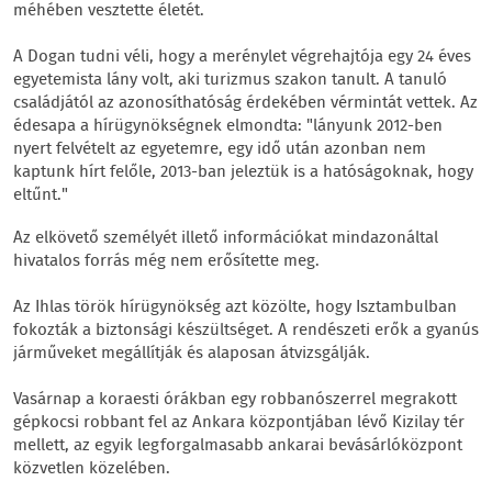
méhében vesztette életét.
A Dogan tudni véli, hogy a merénylet végrehajtója egy 24 éves
egyetemista lány volt, aki turizmus szakon tanult. A tanuló
családjától az azonosíthatóság érdekében vérmintát vettek. Az
édesapa a hírügynökségnek elmondta: "lányunk 2012-ben
nyert felvételt az egyetemre, egy idő után azonban nem
kaptunk hírt felőle, 2013-ban jeleztük is a hatóságoknak, hogy
eltűnt."
Az elkövető személyét illető információkat mindazonáltal
hivatalos forrás még nem erősítette meg.
Az Ihlas török hírügynökség azt közölte, hogy Isztambulban
fokozták a biztonsági készültséget. A rendészeti erők a gyanús
járműveket megállítják és alaposan átvizsgálják.
Vasárnap a koraesti órákban egy robbanószerrel megrakott
gépkocsi robbant fel az Ankara központjában lévő Kizilay tér
mellett, az egyik legforgalmasabb ankarai bevásárlóközpont
közvetlen közelében.