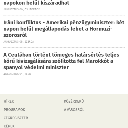
napokon belül kiszáradhat
AUGUSZTUS 06., CSÜTÖRTÖK
Iráni konfliktus - Amerikai pénzügyminiszter: két
napon belül megállapodás lehet a Hormuzi-
szorosról
AUGUSZTUS 05., SZERDA
A Ceutában történt tömeges határsértés teljes
körű kivizsgálására szólította fel Marokkót a
spanyol védelmi miniszter
AUGUSZTUS 04., KEDD
HÍREK
KÖZÉRDEKŰ
PROGRAMOK
A VÁROSRÓL
CÉGREGISZTER
KÉPEK