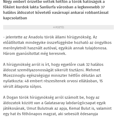
Négy embert őrizetbe vettek hétfőn a török hatóságok a
főként kurdok lakta Sanliurfa városban a legkevesebb 37
halálos áldozatot követelő vasárnapi ankarai robbantással
kapcsolatban
HIRDETÉS
- jelentette az Anadolu török állami hírügynökség. Az
előállítottak mindegyike összefüggésbe hozható az öngyilkos
merényletnél használt autóval, egyikük annak tulajdonosa.
Három gyanúsítottat még keresnek.
A hírügynökség arról is írt, hogy egyelőre csak 32 halálos
áldozat személyazonosságát sikerült tisztázni. Mehmet
Müezzinoglu egészségügyi miniszter hétfőn délután azt
nyilatkozta: 48 embert részesítenek orvosi ellátásban, 15
sérült állapota súlyos.
A Dogan török hírügynökség arról számolt be, hogy az
áldozatok között van a Galatasaray labdarúgócsapat egyik
játékosának, Umut Bulutnak az apja, Kemal Bulut is, valamint
egy hat és félhónapos magzat, aki sebesült édesanyja