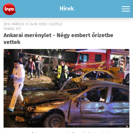
Hírek
2016. MÁRCIUS 15. 04:00, KEDD | KÜLFÖLD
FORRÁS: MTI
Ankarai merénylet - Négy embert őrizetbe
vettek