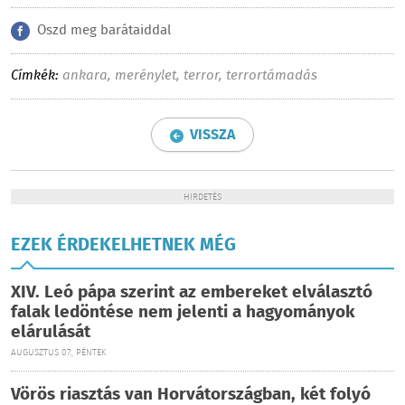
Oszd meg barátaiddal
Címkék:
ankara
,
merénylet
,
terror
,
terrortámadás
VISSZA
HIRDETÉS
EZEK ÉRDEKELHETNEK MÉG
XIV. Leó pápa szerint az embereket elválasztó
falak ledöntése nem jelenti a hagyományok
elárulását
AUGUSZTUS 07., PÉNTEK
Vörös riasztás van Horvátországban, két folyó