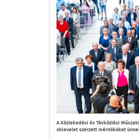
A Közlekedési és Távközlési Műszak
oklevelet szerzett mérnököket ünne