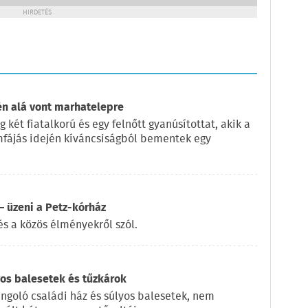
HIRDETÉS
én alá vont marhatelepre
két fiatalkorú és egy felnőtt gyanúsítottat, akik a
ömfájás idején kíváncsiságból bementek egy
 üzeni a Petz-kórház
és a közös élményekről szól.
yos balesetek és tűzkárok
ángoló családi ház és súlyos balesetek, nem