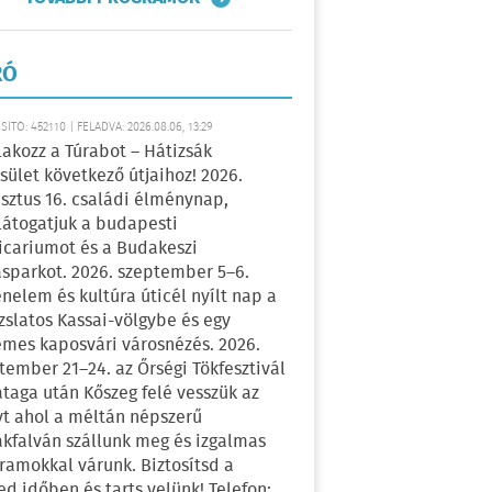
RÓ
ÍTÓ: 452110 | FELADVA: 2026.08.06, 13:29
lakozz a Túrabot – Hátizsák
sület következő útjaihoz! 2026.
sztus 16. családi élménynap,
átogatjuk a budapesti
icariumot és a Budakeszi
sparkot. 2026. szeptember 5–6.
énelem és kultúra úticél nyílt nap a
zslatos Kassai-völgybe és egy
emes kaposvári városnézés. 2026.
tember 21–24. az Őrségi Tökfesztivál
ataga után Kőszeg felé vesszük az
yt ahol a méltán népszerű
kfalván szállunk meg és izgalmas
ramokkal várunk. Biztosítsd a
ed időben és tarts velünk! Telefon: