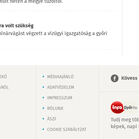
múlt héten a megye tűzoltói.
ra volt szükség
ínárvágást végzett a vízügyi igazgatóság a győri
EKŰ
MÉDIAAJÁNLÓ
Kövess 
SRÓL
ADATVÉDELEM
IMPRESSZUM
RÓLUNK
ÁSZF
Tudj meg töb
képek, napi
COOKIE SZABÁLYZAT