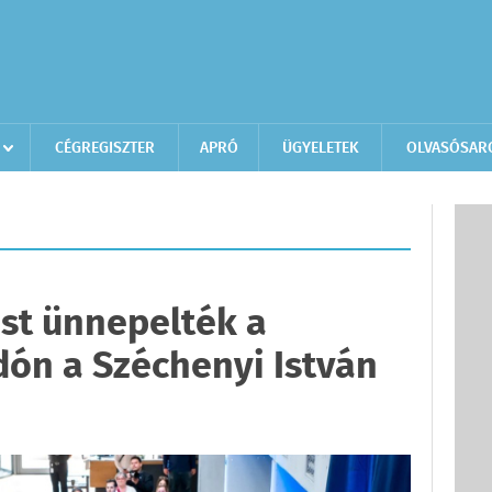
CÉGREGISZTER
APRÓ
ÜGYELETEK
OLVASÓSAR
ást ünnepelték a
ón a Széchenyi István