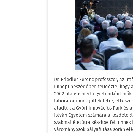
Dr. Friedler Ferenc professzor, az 
ünnepi beszédében felidézte, hogy a 
2002 óta elismert egyetemként műkö
laboratóriumok jöttek létre, elkész
átadtuk a Győri Innovációs Park és 
István Egyetem számára a kezdetektő
szakmai életútra készítse fel. Enne
várományosok pályafutása során elé