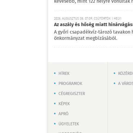
kevesebb, mint 122 helyre vonultak 
2026. AUGUSZTUS 06. 07:09, CSÜTÖRTÖK | HELYI
Az aszály és hőség miatt hínárvágás
A győri csapadékvíz-tározó tavakon h
önkormányzat megbízásából.
HÍREK
KÖZÉRD
PROGRAMOK
A VÁRO
CÉGREGISZTER
KÉPEK
APRÓ
ÜGYELETEK