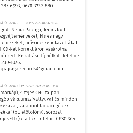
 387-6993, 0670 3232-880.
ÍTÓ: 452096 | FELADVA: 2026.08.06, 13:28
egedi Néma Papagáj lemezbolt
zgyűjteményeket, kis és nagy
lemezeket, műsoros zenekazettákat,
i CD-ket korrekt áron vásárolna
pénzért. Kiszállási díj nélkül. Telefon:
 230-1076.
apapagajrecords@gmail.com
ÍTÓ: 452097 | FELADVA: 2026.08.06, 13:28
márkájú, 4 fejes CNC faipari
gép vákuumszivattyúval és minden
ozékával, valamint faipari gépek
ozékai (pl. előtolómű, sorozat
fejek stb.) eladók. Telefon: 0630 364-
.