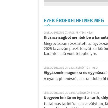
EZEK ÉRDEKELHETNEK MÉG
2026. AUGUSZTUS 07. 07:08, PÉNTEK | HELYI
Kíváncsiságból mentek be a karant
Megrovásban részesített az ügyészség 
2025 tavaszán pusztító száj- és kör
karantén alá vont telephelyre.
2026. AUGUSZTUS 06. 08:24, CSÜTÖRTÖK | HELYI
Vigyázzunk magunkra és egymásra! –
A nyár a pihenésről, a strandolásról 
2026. AUGUSZTUS 06. 08:08, CSÜTÖRTÖK | HELYI
Negyven hektáron égett a tarló, súl
Hatalmas tarlótüzek az aszályban, l