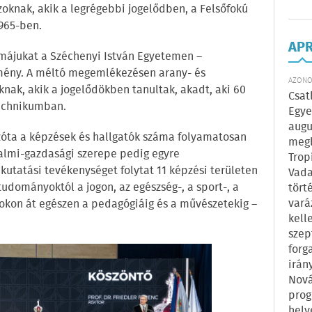
oknak, akik a legrégebbi jogelődben, a Felsőfokú
965-ben.
AP
májukat a Széchenyi István Egyetemen –
zmény. A méltó megemlékezésen arany- és
AZONOS
nak, akik a jogelődökben tanultak, akadt, aki 60
Csat
Technikumban.
Egye
augu
zóta a képzések és hallgatók száma folyamatosan
megl
dalmi-gazdasági szerepe pedig egyre
Trop
kutatási tevékenységet folytat 11 képzési területen
Vada
udományoktól a jogon, az egészség-, a sport-, a
tört
vará
kon át egészen a pedagógiáig és a művészetekig –
kell
szep
forg
irán
Nová
prog
hely