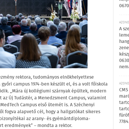
0670
AZONOS
A sz
leme
hang
zene
kész
0630
nem
intézmény rektora, tudományos elnökhelyettese
győri campus 1974-ben készült el, és a volt főiskola
AZONOS
CMS 
dik. „Mára új kollégiumi szárnyak épültek, modern
maró
ült az Új Tudástér, a Menedzsment Campus, valamint
tart
a MedTech Campus első ütemét is. A Széchenyi
tart
l fogva alapvető cél, hogy a hallgatókat sikeres
fúró
k bizonyítékai az arany- és gyémántdiploma-
7784
rt eredmények” – mondta a rektor.