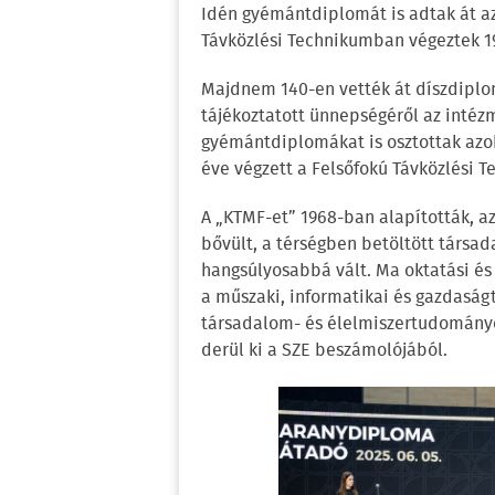
Idén gyémántdiplomát is adtak át az
Távközlési Technikumban végeztek 1
Majdnem 140-en vették át díszdiplo
tájékoztatott ünnepségéről az inté
gyémántdiplomákat is osztottak azok
éve végzett a Felsőfokú Távközlési 
A „KTMF-et” 1968-ban alapították, a
bővült, a térségben betöltött társa
hangsúlyosabbá vált. Ma oktatási és 
a műszaki, informatikai és gazdaságt
társadalom- és élelmiszertudományo
derül ki a SZE beszámolójából.