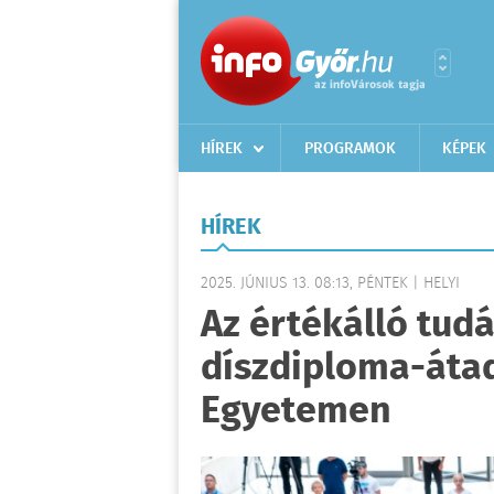
HÍREK
PROGRAMOK
KÉPEK
HÍREK
2025. JÚNIUS 13. 08:13, PÉNTEK | HELYI
Az értékálló tud
díszdiploma-átad
Egyetemen