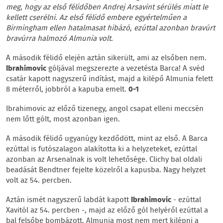
meg, hogy az első félidőben Andrej Arsavint sérülés miatt le
kellett cserélni. Az első félidő embere egyértelműen a
Birmingham ellen hatalmasat hibázó, ezúttal azonban bravúrt
bravúrra halmozó Almunia volt.
A második félidő elején aztán sikerült, ami az elsőben nem.
Ibrahimovic
góljával megszerezte a vezetésta Barca! A svéd
csatár kapott nagyszerű indítást, majd a kilépő Almunia felett
8 méterről, jobbról a kapuba emelt.
0-1
Ibrahimovic az előző tizenegy, angol csapat elleni meccsén
nem lőtt gólt, most azonban igen.
A második félidő ugyanúgy kezdődött, mint az első. A Barca
ezúttal is futószalagon alakította ki a helyzeteket, ezúttal
azonban az Arsenalnak is volt lehetősége. Clichy bal oldali
beadását Bendtner fejelte közelről a kapusba. Nagy helyzet
volt az 54. percben.
Aztán ismét nagyszerű labdát kapott
Ibrahimovic
- ezúttal
Xavitól az 54. percben -, majd az előző gól helyéről ezúttal a
bal felsőbe bombázott. Almunia most nem mert kilépni a