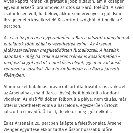
Alves kapott remek kiugratást a jobb oldalon, ám a középen
egyedül érkező Ibrahimovic az ötös sarkáról fölélőtt. A svéd
csatár lesen volt, ha belövi, akkor sem érvényes a gól. Ismét
Ibra jelenetei következtek! Kiszorított szögből lőtt mellé a 9.
percben.
Az első tíz percben egyértelműen a Barca játszott fölényben. A
katalánok több góllal is vezethettek volna. Az Arsenal
játékosai teljesen megilletődötten futballoztak. A hazaiak
azonban - még ha csak a szerencsének is köszönhetően -
megúszták gól nélkül a mérkőzés elejét, így nem volt késő
rendezni a soraikat. De a továbbiakban is a Barca játszott
fölényben.
Almunia két hatalmas bravúrral tartotta továbbra is az ikszet
az Arsenalnak, majd Barca-lövés(eke)t blokkolt a londoni
védelem. Az első félidőben felborult a pálya: nem túlzás, már
öttel is vezethetett volna a Barcelona. egyszerűen űrfocit
játszott a címvédő. Űrfocit, de ekkor még gól nélkül...
És az Arsenal a 20. percben átlépte a felezővonalat. Arsene
Wenger együttese ekkor tudta először hosszabb időre