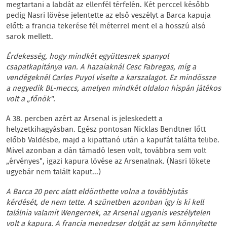
megtartani a labdát az ellenfél térfelén. Két perccel később
pedig Nasri lövése jelentette az első veszélyt a Barca kapuja
előtt: a francia tekerése fél méterrel ment el a hosszú alsó
sarok mellett.
Érdekesség, hogy mindkét együttesnek spanyol
csapatkapitánya van. A hazaiaknál Cesc Fabregas, míg a
vendégeknél Carles Puyol viselte a karszalagot. Ez mindössze
a negyedik BL-meccs, amelyen mindkét oldalon hispán játékos
volt a „főnök".
A 38. percben azért az Arsenal is jeleskedett a
helyzetkihagyásban. Egész pontosan Nicklas Bendtner lőtt
előbb Valdésbe, majd a kipattanó után a kapufát találta telibe.
Mivel azonban a dán támadó lesen volt, továbbra sem volt
„érvényes", igazi kapura lövése az Arsenalnak. (Nasri lökete
ugyebár nem talált kaput...)
A Barca 20 perc alatt eldönthette volna a továbbjutás
kérdését, de nem tette. A szünetben azonban így is ki kell
találnia valamit Wengernek, az Arsenal ugyanis veszélytelen
volt a kapura. A francia menedzser dolgát az sem könnyítette