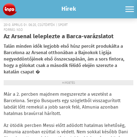
Hírek
2010. ÁPRILIS 01. 06:20, CSÜTÖRTÖK | SPORT
FORRÁS: NSO
Az Arsenal leleplezte a Barca-varázslatot
Talán minden idők legjobb első húsz percét produkálta a
Barcelona az Arsenal otthonában a Bajnokok Ligája
negyeddöntőjének első összecsapásán, ám a sors fintora,
hogy a gólokat csak a második félidő elején szerezte a
katalán csapat �
HIRDETÉS
Már a 2. percben majdnem megszerezte a vezetést a
Barcelona. Sergio Busquets egy szögletből visszagurított
labdát lőtt remekül a jobb sarok felé, Almunia azonban
hatalmas bravúrral hárított.
Az ötödik percben Messi előtt adódott hatalmas lehetőség,
Almunia azonban ezúttal is védett. Nem sokkal később Dani