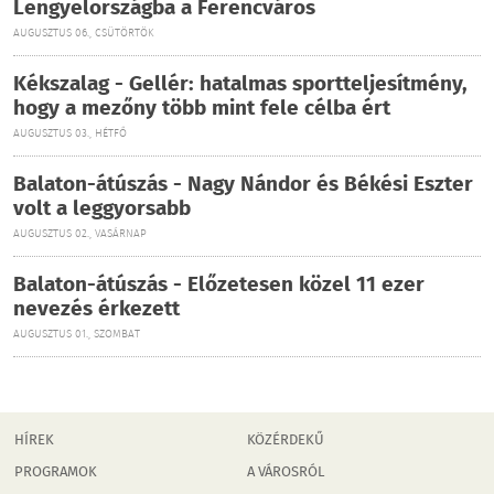
Lengyelországba a Ferencváros
AUGUSZTUS 06., CSÜTÖRTÖK
Kékszalag - Gellér: hatalmas sportteljesítmény,
hogy a mezőny több mint fele célba ért
AUGUSZTUS 03., HÉTFŐ
Balaton-átúszás - Nagy Nándor és Békési Eszter
volt a leggyorsabb
AUGUSZTUS 02., VASÁRNAP
Balaton-átúszás - Előzetesen közel 11 ezer
nevezés érkezett
AUGUSZTUS 01., SZOMBAT
HÍREK
KÖZÉRDEKŰ
PROGRAMOK
A VÁROSRÓL