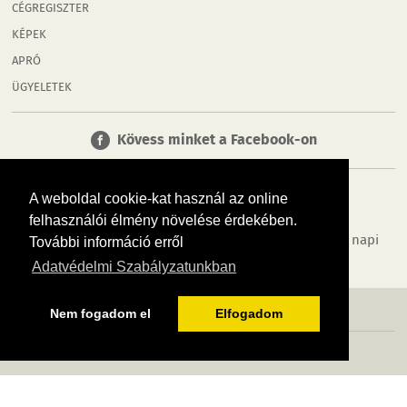
CÉGREGISZTER
KÉPEK
APRÓ
ÜGYELETEK
Kövess minket a Facebook-on
A weboldal cookie-kat használ az online
felhasználói élmény növelése érdekében.
Tudj meg többet városodról! Hírek, programok, képek, napi
További információ erről
menü, cégek…. és minden, ami Győr
Adatvédelmi Szabályzatunkban
MÉDIAAJÁNLÓ
ADATVÉDELEM
IMPRESSZUM
RÓLUNK
ÁSZF
Nem fogadom el
Elfogadom
Copyright InfoVárosok. Minden jog fenntartva. | Web design & arculat by
Voov