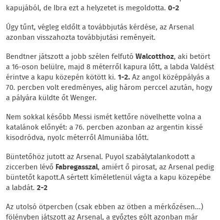
kapujából, de Ibra ezt a helyzetet is megoldotta.
0-2
Úgy tűnt, végleg eldőlt a továbbjutás kérdése, az Arsenal
azonban visszahozta továbbjutási reményeit.
Bendtner játszott a jobb szélen felfutó
Walcotthoz
, aki betört
a 16-oson belülre, majd 8 méterről kapura lőtt, a labda Valdést
érintve a kapu közepén kötött ki.
1-2.
Az angol középpályás a
70. percben volt eredményes, alig három perccel azután, hogy
a pályára küldte őt Wenger.
Nem sokkal később Messi ismét kettőre növelhette volna a
katalánok előnyét: a 76. percben azonban az argentin kissé
kisodródva, nyolc méterről Almuniába lőtt.
Büntetőhöz jutott az Arsenal. Puyol szabálytalankodott a
ziccerben lévő
Fabregasszal
, amiért ő pirosat, az Arsenal pedig
büntetőt kapott.A sértett kíméletlenül vágta a kapu közepébe
a labdát.
2-2
Az utolsó ötpercben (csak ebben az ötben a mérkőzésen...)
fölényben játszott az Arsenal, a győztes gólt azonban már