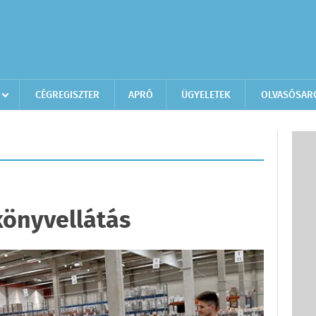
CÉGREGISZTER
APRÓ
ÜGYELETEK
OLVASÓSAR
könyvellátás