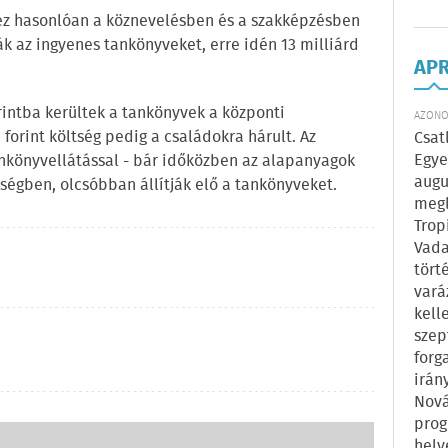
hez hasonlóan a köznevelésben és a szakképzésben
k az ingyenes tankönyveket, erre idén 13 milliárd
AP
orintba kerültek a tankönyvek a központi
AZONOS
 forint költség pedig a családokra hárult. Az
Csat
Egye
ankönyvellátással - bár időközben az alapanyagok
augu
őségben, olcsóbban állítják elő a tankönyveket.
megl
Trop
Vada
tört
vará
kell
szep
forg
irán
Nová
prog
hely