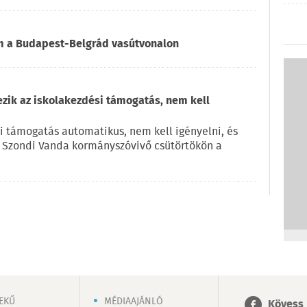
om a Budapest-Belgrád vasútvonalon
ezik az iskolakezdési támogatás, nem kell
i támogatás automatikus, nem kell igényelni, és
e Szondi Vanda kormányszóvivő csütörtökön a
EKŰ
MÉDIAAJÁNLÓ
Kövess 