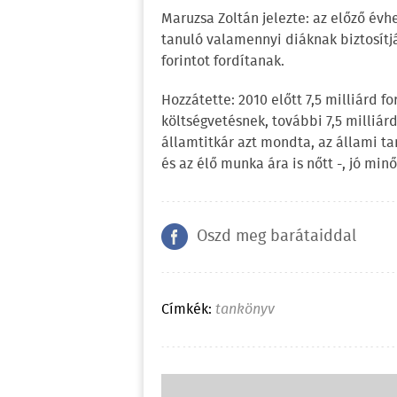
Maruzsa Zoltán jelezte: az előző év
tanuló valamennyi diáknak biztosítjá
forintot fordítanak.
Hozzátette: 2010 előtt 7,5 milliárd f
költségvetésnek, további 7,5 milliárd
államtitkár azt mondta, az állami t
és az élő munka ára is nőtt -, jó min
Oszd meg barátaiddal
Címkék:
tankönyv