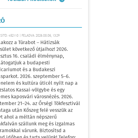
RÓ
ÍTÓ: 452110 | FELADVA: 2026.08.06, 13:29
lakozz a Túrabot – Hátizsák
sület következő útjaihoz! 2026.
sztus 16. családi élménynap,
átogatjuk a budapesti
icariumot és a Budakeszi
sparkot. 2026. szeptember 5–6.
énelem és kultúra úticél nyílt nap a
zslatos Kassai-völgybe és egy
emes kaposvári városnézés. 2026.
tember 21–24. az Őrségi Tökfesztivál
ataga után Kőszeg felé vesszük az
yt ahol a méltán népszerű
kfalván szállunk meg és izgalmas
ramokkal várunk. Biztosítsd a
ed időben és tarts velünk! Telefon: