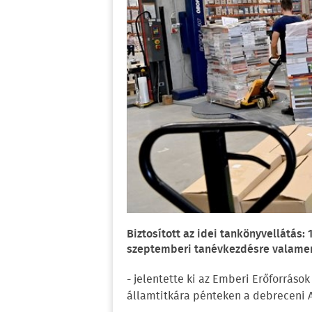
Biztosított az idei tankönyvellátás:
szeptemberi tanévkezdésre valamen
- jelentette ki az Emberi Erőforráso
államtitkára pénteken a debreceni A