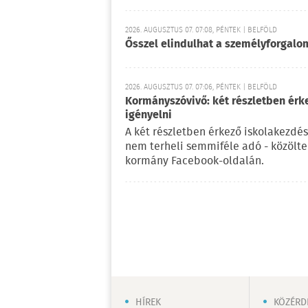
2026. AUGUSZTUS 07. 07:08, PÉNTEK | BELFÖLD
Ősszel elindulhat a személyforgal
2026. AUGUSZTUS 07. 07:06, PÉNTEK | BELFÖLD
Kormányszóvivő: két részletben érk
igényelni
A két részletben érkező iskolakezdés
nem terheli semmiféle adó - közölt
kormány Facebook-oldalán.
HÍREK
KÖZÉRD