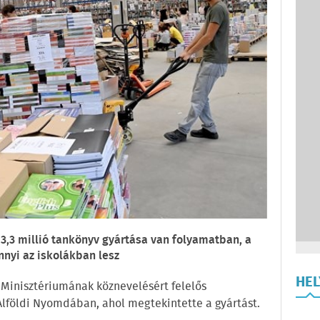
 13,3 millió tankönyv gyártása van folyamatban, a
nyi az iskolákban lesz
HE
k Minisztériumának köznevelésért felelős
lföldi Nyomdában, ahol megtekintette a gyártást.