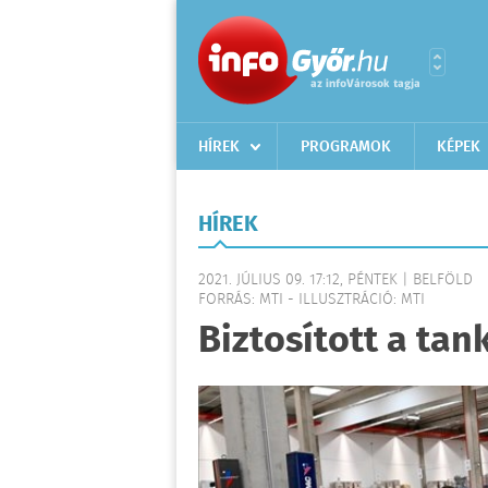
HÍREK
PROGRAMOK
KÉPEK
HÍREK
2021. JÚLIUS 09. 17:12, PÉNTEK | BELFÖLD
FORRÁS: MTI - ILLUSZTRÁCIÓ: MTI
Biztosított a tan