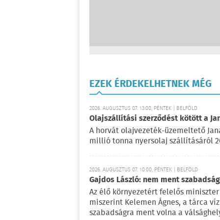
EZEK ÉRDEKELHETNEK MÉG
2026. AUGUSZTUS 07. 13:00, PÉNTEK | BELFÖLD
Olajszállítási szerződést kötött a Ja
A horvát olajvezeték-üzemeltető Jan
millió tonna nyersolaj szállításáról 
2026. AUGUSZTUS 07. 10:00, PÉNTEK | BELFÖLD
Gajdos László: nem ment szabadságr
Az élő környezetért felelős miniszter 
miszerint Kelemen Ágnes, a tárca víz
szabadságra ment volna a válsághely