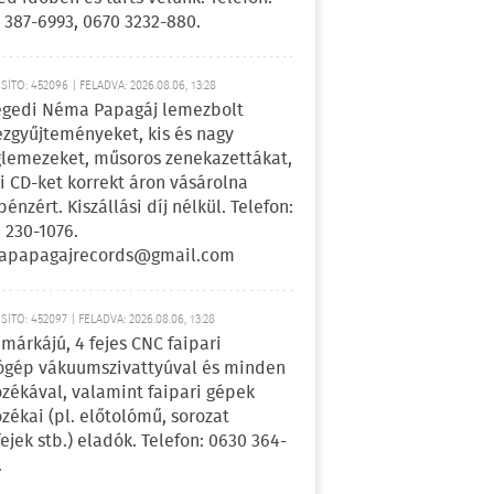
 387-6993, 0670 3232-880.
ÍTÓ: 452096 | FELADVA: 2026.08.06, 13:28
egedi Néma Papagáj lemezbolt
zgyűjteményeket, kis és nagy
lemezeket, műsoros zenekazettákat,
i CD-ket korrekt áron vásárolna
pénzért. Kiszállási díj nélkül. Telefon:
 230-1076.
apapagajrecords@gmail.com
ÍTÓ: 452097 | FELADVA: 2026.08.06, 13:28
márkájú, 4 fejes CNC faipari
gép vákuumszivattyúval és minden
ozékával, valamint faipari gépek
ozékai (pl. előtolómű, sorozat
fejek stb.) eladók. Telefon: 0630 364-
.