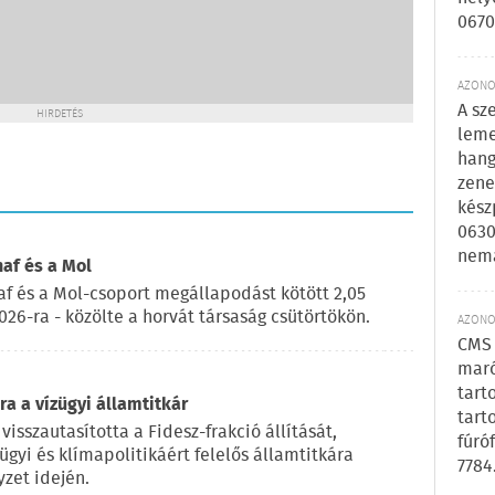
0670
AZONOS
A sz
HIRDETÉS
leme
hang
zene
kész
0630
nem
naf és a Mol
af és a Mol-csoport megállapodást kötött 2,05
2026-ra - közölte a horvát társaság csütörtökön.
AZONOS
CMS 
maró
tart
a a vízügyi államtitkár
tart
visszautasította a Fidesz-frakció állítását,
fúró
ügyi és klímapolitikáért felelős államtitkára
7784
zet idején.