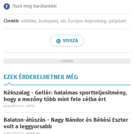
Oszd meg barátaiddal
Címkék:
atlétika
,
budapest
,
eb
,
Európa-bajnokság
,
pályázat
VISSZA
HIRDETÉS
EZEK ÉRDEKELHETNEK MÉG
Kékszalag - Gellér: hatalmas sportteljesítmény,
hogy a mezőny több mint fele célba ért
AUGUSZTUS 03., HÉTFŐ
Balaton-átúszás - Nagy Nándor és Békési Eszter
volt a leggyorsabb
AUGUSZTUS 02., VASÁRNAP