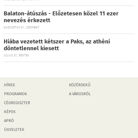
Balaton-átúszás - Előzetesen közel 11 ezer
nevezés érkezett
AUGUSZTUS 01., SZOMBAT
Hiába vezetett kétszer a Paks, az athéni
döntetlennel kiesett
JÚLIUS 31., PÉNTEK
HÍREK
KÖZÉRDEKŰ
PROGRAMOK
A VÁROSRÓL
CÉGREGISZTER
KÉPEK
APRÓ
ÜGYELETEK