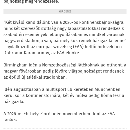
bajnokság megrendezésére.
HIRDETÉS
"Két kiváló kandidálónk van a 2026-os kontinensbajnokságra,
mindkét szervezőbizottság nagy tapasztalatokkal rendelkezik
szabadtéri események lebonyolításában és mindkét városnak
nagyszerű stadionja van, bármelyikük remek házigazda lenne"
- nyilatkozott az európai szövetség (EAA) hétfői hírlevelében
Dobromir Karamarinov, az EAA elnöke.
Birmingham idén a Nemzetközösségi Játékoknak ad otthont, a
magyar fővárosban pedig jövőre világbajnokságot rendeznek
az épülő új atlétikai stadionban.
Idén augusztusban a multisport Eb keretében Münchenben
kerül sor a kontinenstornára, két év múlva pedig Róma lesz a
házigazda.
A 2026-os Eb-helyszínről idén novemberben dönt az EAA
tanácsa.