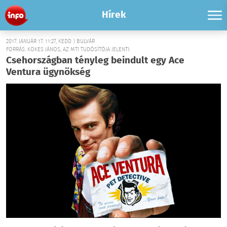
Hírek
2017. JANUÁR 17. 11:27, KEDD | BULVÁR
FORRÁS: KOKES JÁNOS, AZ MTI TUDÓSÍTÓJA JELENTI:
Csehországban tényleg beindult egy Ace
Ventura ügynökség