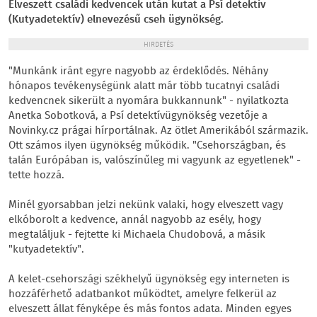
Elveszett családi kedvencek után kutat a Psí detektiv
(Kutyadetektív) elnevezésű cseh ügynökség.
HIRDETÉS
"Munkánk iránt egyre nagyobb az érdeklődés. Néhány
hónapos tevékenységünk alatt már több tucatnyi családi
kedvencnek sikerült a nyomára bukkannunk" - nyilatkozta
Anetka Sobotková, a Psí detektívügynökség vezetője a
Novinky.cz prágai hírportálnak. Az ötlet Amerikából származik.
Ott számos ilyen ügynökség működik. "Csehországban, és
talán Európában is, valószínűleg mi vagyunk az egyetlenek" -
tette hozzá.
Minél gyorsabban jelzi nekünk valaki, hogy elveszett vagy
elkóborolt a kedvence, annál nagyobb az esély, hogy
megtaláljuk - fejtette ki Michaela Chudobová, a másik
"kutyadetektív".
A kelet-csehországi székhelyű ügynökség egy interneten is
hozzáférhető adatbankot működtet, amelyre felkerül az
elveszett állat fényképe és más fontos adata. Minden egyes