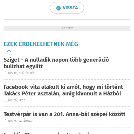
VISSZA
HIRDETÉS
EZEK ÉRDEKELHETNEK MÉG
Sziget - A nulladik napon több generáció
bulizhat együtt
JÚLIUS 30., CSÜTÖRTÖK
Facebook-vita alakult ki arról, hogy mi történt
Takács Péter asztalán, amíg kivonult a Házból
JÚLIUS 28., KEDD
Testvérpár is van a 201. Anna-bál szépei között
JÚLIUS 26., VASÁRNAP