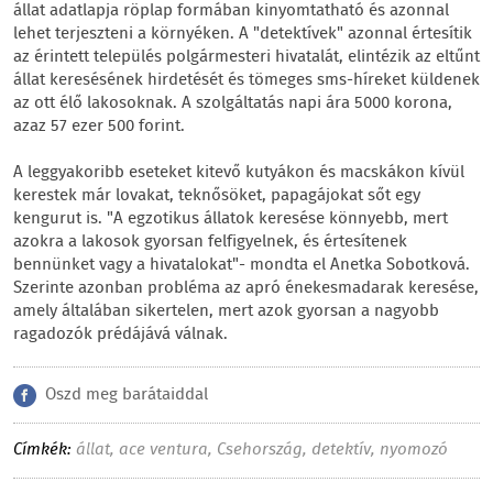
állat adatlapja röplap formában kinyomtatható és azonnal
lehet terjeszteni a környéken. A "detektívek" azonnal értesítik
az érintett település polgármesteri hivatalát, elintézik az eltűnt
állat keresésének hirdetését és tömeges sms-híreket küldenek
az ott élő lakosoknak. A szolgáltatás napi ára 5000 korona,
azaz 57 ezer 500 forint.
A leggyakoribb eseteket kitevő kutyákon és macskákon kívül
kerestek már lovakat, teknősöket, papagájokat sőt egy
kengurut is. "A egzotikus állatok keresése könnyebb, mert
azokra a lakosok gyorsan felfigyelnek, és értesítenek
bennünket vagy a hivatalokat"- mondta el Anetka Sobotková.
Szerinte azonban probléma az apró énekesmadarak keresése,
amely általában sikertelen, mert azok gyorsan a nagyobb
ragadozók prédájává válnak.
Oszd meg barátaiddal
Címkék:
állat
,
ace ventura
,
Csehország
,
detektív
,
nyomozó