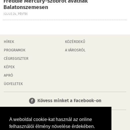
Freddie Mercury-szobrot avatnak
Balatonszemesen
JÚLIUS 24., PÉNTEK
HÍREK
KÖZÉRDEKŰ
PROGRAMOK
A VÁROSRÓL
CÉGREGISZTER
KÉPEK
APRÓ
ÜGYELETEK
Kövess minket a Facebook-on
A weboldal cookie-kat használ az online
felhasználói élmény növelése érdekében.