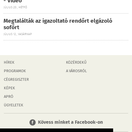
- Videó
JÚLIUS 20., HÉTFŐ
Megtalálták az igazoltató rendőrt elgázoló
sofőrt
JÚLIUS 12., VASÁRNAP
HÍREK
KÖZÉRDEKŰ
PROGRAMOK
A VÁROSRÓL
CÉGREGISZTER
KÉPEK
APRÓ
ÜGYELETEK
Kövess minket a Facebook-on