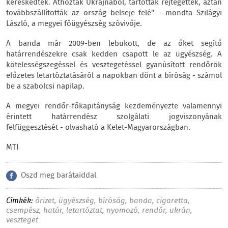
kereskedtek. Áthozták Ukrajnából, tartották rejtegették, aztán
továbbszállították az ország belseje felé" - mondta Szilágyi
László, a megyei főügyészség szóvivője.
A banda már 2009-ben lebukott, de az őket segítő
határrendészekre csak kedden csapott le az ügyészség. A
kötelességszegéssel és vesztegetéssel gyanúsított rendőrök
előzetes letartóztatásáról a napokban dönt a bíróság - számol
be a szabolcsi napilap.
A megyei rendőr-főkapitányság kezdeményezte valamennyi
érintett határrendész szolgálati jogviszonyának
felfüggesztését - olvasható a Kelet-Magyarországban.
MTI
Oszd meg barátaiddal
Címkék:
őrizet
,
ügyészség
,
bíróság
,
banda
,
cigaretta
,
csempész
,
határ
,
letartóztat
,
nyomozó
,
rendőr
,
ukrán
,
veszteget