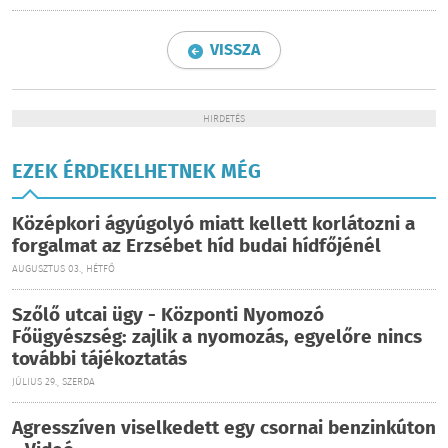
VISSZA
HIRDETÉS
EZEK ÉRDEKELHETNEK MÉG
Középkori ágyúgolyó miatt kellett korlátozni a
forgalmat az Erzsébet híd budai hídfőjénél
AUGUSZTUS 03., HÉTFŐ
Szőlő utcai ügy - Központi Nyomozó
Főügyészség: zajlik a nyomozás, egyelőre nincs
további tájékoztatás
JÚLIUS 29., SZERDA
Agresszíven viselkedett egy csornai benzinkúton