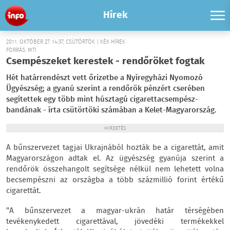
Hírek
2011. OKTÓBER 27. 14:37, CSÜTÖRTÖK | KÉK HÍREK
FORRÁS: MTI
Csempészeket kerestek - rendőröket fogtak
Hét határrendészt vett őrizetbe a Nyíregyházi Nyomozó
Ügyészség; a gyanú szerint a rendőrök pénzért cserében
segítettek egy több mint húsztagú cigarettacsempész-
bandának - írta csütörtöki számában a Kelet-Magyarország.
HIRDETÉS
A bűnszervezet tagjai Ukrajnából hozták be a cigarettát, amit
Magyarországon adtak el. Az ügyészség gyanúja szerint a
rendőrök összehangolt segítsége nélkül nem lehetett volna
becsempészni az országba a több százmillió forint értékű
cigarettát.
"A bűnszervezet a magyar-ukrán határ térségében
tevékenykedett cigarettával, jövedéki termékekkel