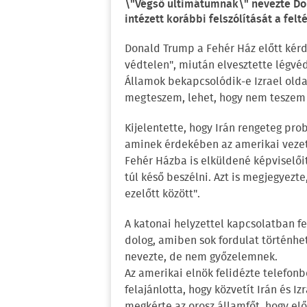
\"Végső ultimátumnak\" nevezte Do
intézett korábbi felszólítását a felt
Donald Trump a Fehér Ház előtt kérdé
védtelen", miután elvesztette légvé
Államok bekapcsolódik-e Izrael olda
megteszem, lehet, hogy nem teszem m
Kijelentette, hogy Irán rengeteg pr
aminek érdekében az amerikai vezeté
Fehér Házba is elküldené képviselőit
túl késő beszélni. Azt is megjegyezte
ezelőtt között".
A katonai helyzettel kapcsolatban fe
dolog, amiben sok fordulat történhe
nevezte, de nem győzelemnek.
Az amerikai elnök felidézte telefonb
felajánlotta, hogy közvetít Irán és I
megkérte az orosz államfőt, hogy elő