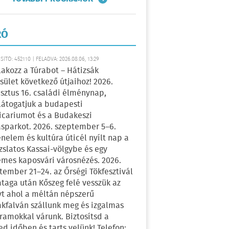
RÓ
ÍTÓ: 452110 | FELADVA: 2026.08.06, 13:29
lakozz a Túrabot – Hátizsák
sület következő útjaihoz! 2026.
sztus 16. családi élménynap,
átogatjuk a budapesti
icariumot és a Budakeszi
sparkot. 2026. szeptember 5–6.
énelem és kultúra úticél nyílt nap a
zslatos Kassai-völgybe és egy
emes kaposvári városnézés. 2026.
tember 21–24. az Őrségi Tökfesztivál
ataga után Kőszeg felé vesszük az
yt ahol a méltán népszerű
kfalván szállunk meg és izgalmas
ramokkal várunk. Biztosítsd a
ed időben és tarts velünk! Telefon: