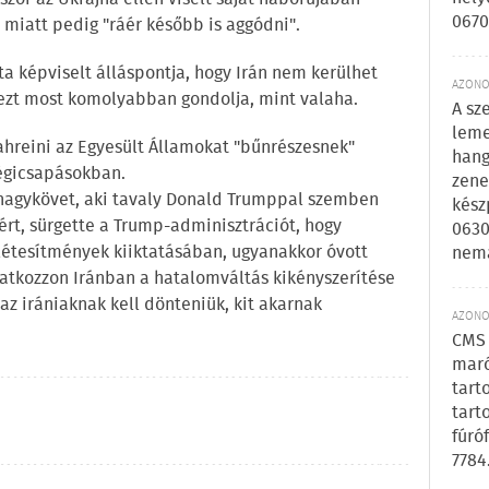
0670
et miatt pedig "ráér később is aggódni".
a képviselt álláspontja, hogy Irán nem kerülhet
AZONOS
 ezt most komolyabban gondolja, mint valaha.
A sz
leme
ahreini az Egyesült Államokat "bűnrészesnek"
hang
légicsapásokban.
zene
 nagykövet, aki tavaly Donald Trumppal szemben
kész
ért, sürgette a Trump-adminisztrációt, hogy
0630
 létesítmények kiiktatásában, ugyanakkor óvott
nem
vatkozzon Iránban a hatalomváltás kikényszerítése
az irániaknak kell dönteniük, kit akarnak
AZONOS
CMS 
maró
tart
tart
fúró
7784