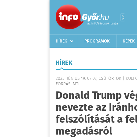
HÍREK
PROGRAMOK
KÉPEK
HÍREK
2025. JÚNIUS 19. 07:07, CSÜTÖRTÖK | KÜL
FORRÁS: MTI
Donald Trump vé
nevezte az Iránh
felszólítását a fe
megadásról