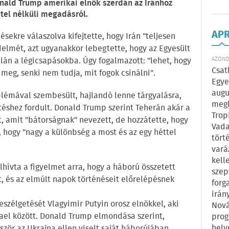
nald Trump amerikai elnök szerdán az Iránhoz
étel nélküli megadásról.
AP
sekre válaszolva kifejtette, hogy Irán "teljesen
delmét, azt ugyanakkor lebegtette, hogy az Egyesült
lán a légicsapásokba. Úgy fogalmazott: "lehet, hogy
AZONOS
Csat
eg, senki nem tudja, mit fogok csinálni".
Egye
augu
oblémával szembesült, hajlandó lenne tárgyalásra,
megl
shez fordult. Donald Trump szerint Teherán akár a
Trop
, amit "bátorságnak" nevezett, de hozzátette, hogy
Vada
, hogy "nagy a különbség a most és az egy héttel
tört
vará
kell
lhívta a figyelmet arra, hogy a háború összetett
szep
t, és az elmúlt napok történéseit előrelépésnek
forg
irán
eszélgetését Vlagyimir Putyin orosz elnökkel, aki
Nová
zrael között. Donald Trump elmondása szerint,
prog
hely
ször az Ukrajna ellen viselt saját háborújában