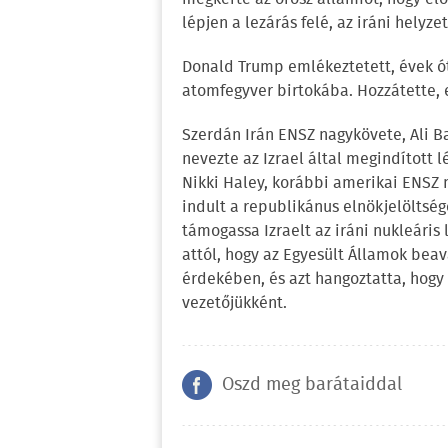
lépjen a lezárás felé, az iráni helyz
Donald Trump emlékeztetett, évek ót
atomfegyver birtokába. Hozzátette,
Szerdán Irán ENSZ nagykövete, Ali B
nevezte az Izrael által megindított 
Nikki Haley, korábbi amerikai ENSZ
indult a republikánus elnökjelöltség
támogassa Izraelt az iráni nukleáris
attól, hogy az Egyesült Államok bea
érdekében, és azt hangoztatta, hogy 
vezetőjükként.
Oszd meg barátaiddal