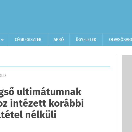
CÉGREGISZTER
APRÓ
ÜGYELETEK
OLVASÓSAR
FÖLD
gső ultimátumnak
oz intézett korábbi
ltétel nélküli