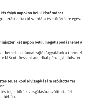
 két folyó napokon belül kiszáradhat
iasztást adtak ki szerdára és csütörtökre egész
miniszter: két napon belül megállapodás lehet a
ethetnek az Iránnal zajló tárgyalások a Hormuzi-
ette ki Scott Bessent amerikai pénzügyiminiszter
és teljes körű kivizsgálására szólította fel
ter
s teljes körű kivizsgálására szólította fel
r hétfőn.