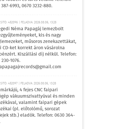
 387-6993, 0670 3232-880.
ÍTÓ: 452096 | FELADVA: 2026.08.06, 13:28
egedi Néma Papagáj lemezbolt
zgyűjteményeket, kis és nagy
lemezeket, műsoros zenekazettákat,
i CD-ket korrekt áron vásárolna
pénzért. Kiszállási díj nélkül. Telefon:
 230-1076.
apapagajrecords@gmail.com
ÍTÓ: 452097 | FELADVA: 2026.08.06, 13:28
márkájú, 4 fejes CNC faipari
gép vákuumszivattyúval és minden
ozékával, valamint faipari gépek
ozékai (pl. előtolómű, sorozat
fejek stb.) eladók. Telefon: 0630 364-
.