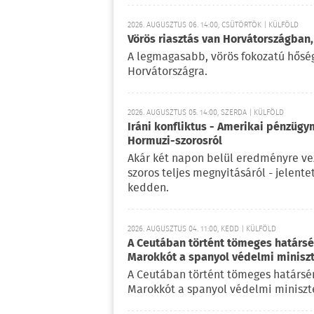
2026. AUGUSZTUS 06. 14:00, CSÜTÖRTÖK | KÜLFÖLD
Vörös riasztás van Horvátországban,
A legmagasabb, vörös fokozatú hőségr
Horvátországra.
2026. AUGUSZTUS 05. 14:00, SZERDA | KÜLFÖLD
Iráni konfliktus - Amerikai pénzügy
Hormuzi-szorosról
Akár két napon belül eredményre vez
szoros teljes megnyitásáról - jelent
kedden.
2026. AUGUSZTUS 04. 11:00, KEDD | KÜLFÖLD
A Ceutában történt tömeges határsért
Marokkót a spanyol védelmi minisz
A Ceutában történt tömeges határsérté
Marokkót a spanyol védelmi miniszte