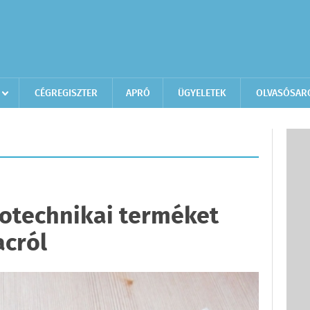
CÉGREGISZTER
APRÓ
ÜGYELETEK
OLVASÓSAR
rotechnikai terméket
acról