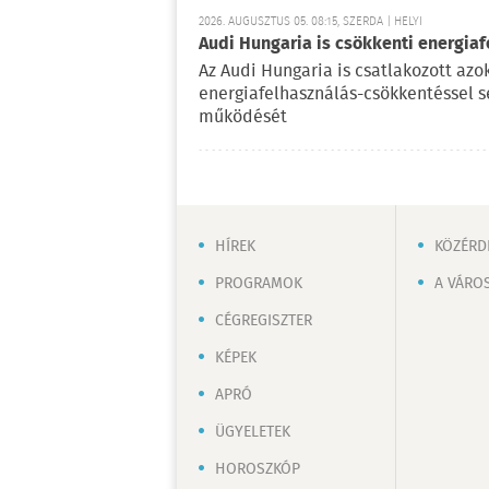
2026. AUGUSZTUS 05. 08:15, SZERDA | HELYI
Audi Hungaria is csökkenti energiaf
Az Audi Hungaria is csatlakozott az
energiafelhasználás-csökkentéssel s
működését
HÍREK
KÖZÉRD
PROGRAMOK
A VÁRO
CÉGREGISZTER
KÉPEK
APRÓ
ÜGYELETEK
HOROSZKÓP