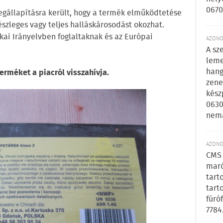
0670
egállapításra került, hogy a termék elműködtetése
észleges vagy teljes halláskárosodást okozhat.
kai Irányelvben foglaltaknak és az Európai
AZONOS
A sz
leme
hang
erméket a piacról visszahívja.
zene
kész
0630
nem
AZONOS
CMS 
maró
tart
tart
fúró
7784