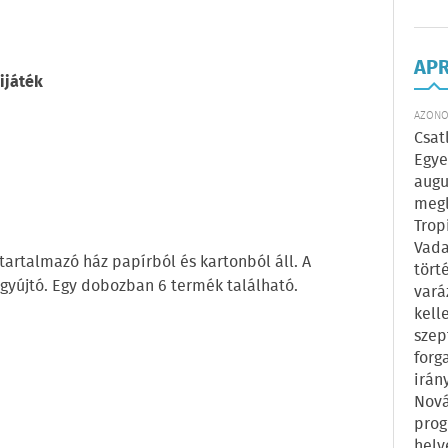
AP
ijáték
AZONOS
Csat
Egye
augu
megl
Trop
Vada
 tartalmazó ház papírból és kartonból áll. A
tört
 gyújtó. Egy dobozban 6 termék található.
vará
kell
szep
forg
irán
Nová
prog
hely