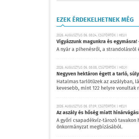
EZEK ÉRDEKELHETNEK MÉG
2026. AUGUSZTUS 06. 08:24, CSÜTÖRTÖK | HELYI
Vigyázzunk magunkra és egymásra! –
A nyár a pihenésről, a strandolásról 
2026. AUGUSZTUS 06. 08:08, CSÜTÖRTÖK | HELYI
Negyven hektáron égett a tarló, súl
Hatalmas tarlótüzek az aszályban, l
kevesebb, mint 122 helyre vonultak 
2026. AUGUSZTUS 06. 07:09, CSÜTÖRTÖK | HELYI
Az aszály és hőség miatt hínárvágás
A győri csapadékvíz-tározó tavakon h
önkormányzat megbízásából.