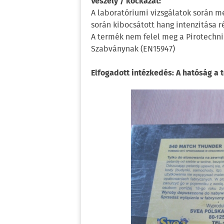
Veszély / kockázat:
A laboratóriumi vizsgálatok során m
során kibocsátott hang intenzitása r
A termék nem felel meg a Pirotechni
Szabványnak (EN15947)
Elfogadott intézkedés: A hatóság a t