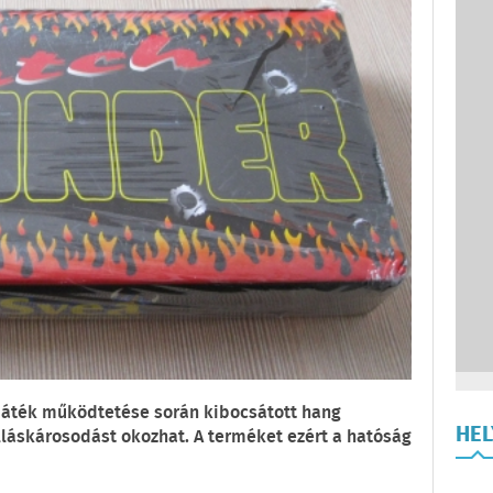
ijáték működtetése során kibocsátott hang
HE
alláskárosodást okozhat. A terméket ezért a hatóság