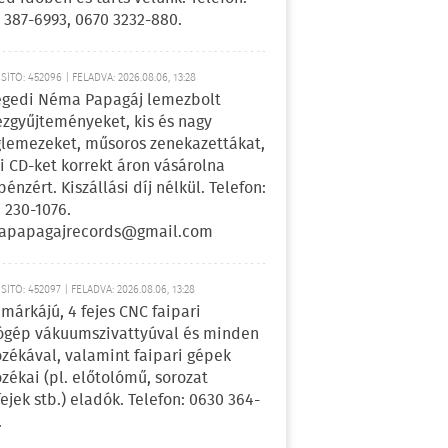
 387-6993, 0670 3232-880.
ÍTÓ: 452096 | FELADVA: 2026.08.06, 13:28
egedi Néma Papagáj lemezbolt
zgyűjteményeket, kis és nagy
lemezeket, műsoros zenekazettákat,
i CD-ket korrekt áron vásárolna
pénzért. Kiszállási díj nélkül. Telefon:
 230-1076.
apapagajrecords@gmail.com
ÍTÓ: 452097 | FELADVA: 2026.08.06, 13:28
márkájú, 4 fejes CNC faipari
gép vákuumszivattyúval és minden
ozékával, valamint faipari gépek
ozékai (pl. előtolómű, sorozat
fejek stb.) eladók. Telefon: 0630 364-
.