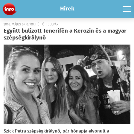
Hírek
2018. MÁJUS 07. 07:00, HÉTFŐ | BULVÁR
Együtt bulizott Tenerifén a Kerozin és a magyar
szépségkirálynő
Szick Petra szépségkirálynő, pár hónapja elvonult a