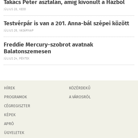
Takács Péter asztalán, amíg kivonult a Házból
JÚLIUS 28., KEDD
Testvérpár is van a 201. Anna-bál szépei között
JÚLIUS 26., VASÁRNAP
Freddie Mercury-szobrot avatnak
Balatonszemesen
JÚLIUS 24., PÉNTEK
HÍREK
KÖZÉRDEKŰ
PROGRAMOK
A VÁROSRÓL
CÉGREGISZTER
KÉPEK
APRÓ
ÜGYELETEK