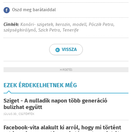
Oszd meg barátaiddal
Címkék:
Kanári- szigetek
,
kerozin
,
modell
,
Póczik Petra
,
szépségkirálynő
,
Szick Petra
,
Tenerife
VISSZA
HIRDETÉS
EZEK ÉRDEKELHETNEK MÉG
Sziget - A nulladik napon több generáció
bulizhat együtt
JÚLIUS 30., CSÜTÖRTÖK
Facebook-vita alakult ki arról, hogy mi történt