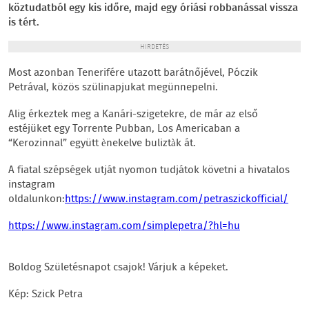
köztudatból egy kis időre, majd egy óriási robbanással vissza
is tért.
HIRDETÉS
Most azonban Tenerifére utazott barátnőjével, Póczik
Petrával, közös szülinapjukat megünnepelni.
Alig érkeztek meg a Kanári-szigetekre, de már az első
estéjüket egy Torrente Pubban, Los Americaban a
“Kerozinnal” együtt ènekelve buliztàk át.
A fiatal szépségek utját nyomon tudjátok követni a hivatalos
instagram
oldalunkon:
https://www.instagram.com/petraszickofficial/
https://www.instagram.com/simplepetra/?hl=hu
Boldog Születésnapot csajok! Várjuk a képeket.
Kép: Szick Petra