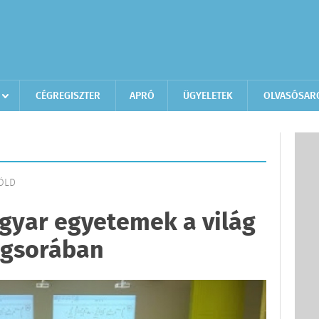
CÉGREGISZTER
APRÓ
ÜGYELETEK
OLVASÓSAR
FÖLD
gyar egyetemek a világ
ngsorában