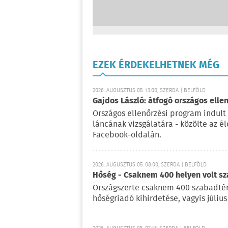
EZEK ÉRDEKELHETNEK MÉG
2026. AUGUSZTUS 05. 13:00, SZERDA | BELFÖLD
Gajdos László: átfogó országos elle
Országos ellenőrzési program indult
láncának vizsgálatára - közölte az é
Facebook-oldalán.
2026. AUGUSZTUS 05. 08:00, SZERDA | BELFÖLD
Hőség - Csaknem 400 helyen volt sza
Országszerte csaknem 400 szabadtéri
hőségriadó kihirdetése, vagyis július