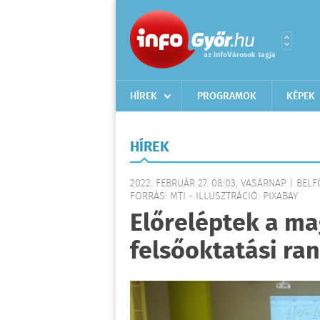
HÍREK
PROGRAMOK
KÉPEK
HÍREK
2022. FEBRUÁR 27. 08:03, VASÁRNAP | BEL
FORRÁS: MTI - ILLUSZTRÁCIÓ: PIXABAY
Előreléptek a ma
felsőoktatási ra