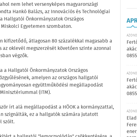
, ahol nem lehet versenyképes magyarországi
ondta Hankó Balázs, az Innovációs és Technológiai
a a Hallgatói Önkormányzatok Országos
AP
a Miskolci Egyetemen szombaton.
AZONOS
n kifizetődő, átlagosan 80 százalékkal magasabb a
Fert
s az oklevél megszerzését követően szinte azonnal
akác
0855
ásban végzők.
ja a Hallgatói Önkormányzatok Országos
AZONOS
közgyűlésének, amelyen az országos hallgatói
Fert
hagyományosan együttműködési megállapodást
akác
 Minisztériummal (ITM).
0855
ször írt alá megállapodást a HÖOK a kormányzattal,
AZONOS
 szignálták, ez a hallgatók számára jutatott
Elad
 szólt.
Fere
ener
tért a hallgatói "lemorzsolódás" csökkentésére, a