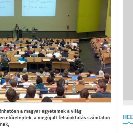
zönhetően a magyar egyetemek a világ
HE
en előreléptek, a megújult felsőoktatás számtalan
knak,