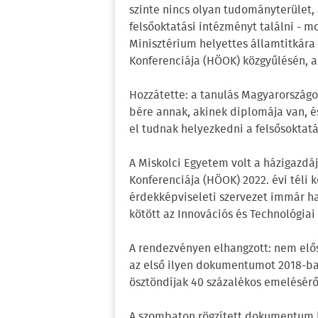
szinte nincs olyan tudományterület
felsőoktatási intézményt találni - m
Minisztérium helyettes államtitkár
Konferenciája (HÖOK) közgyűlésén, 
Hozzátette: a tanulás Magyarországo
bére annak, akinek diplomája van, é
el tudnak helyezkedni a felsősoktat
A Miskolci Egyetem volt a házigazdá
Konferenciája (HÖOK) 2022. évi téli 
érdekképviseleti szervezet immár 
kötött az Innovációs és Technológiai
A rendezvényen elhangzott: nem elő
az első ilyen dokumentumot 2018-ban
ösztöndíjak 40 százalékos emeléséről
A szombaton rögzített dokumentum ki