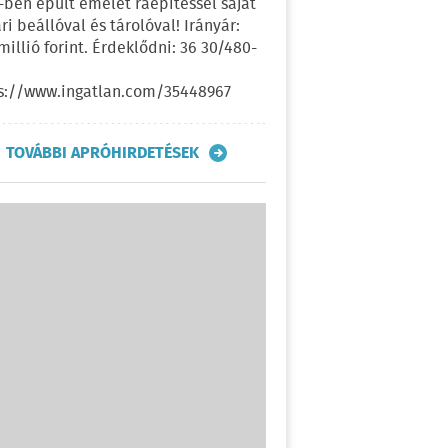
-ben épült emelet ráépítéssel saját
ri beállóval és tárolóval! Irányár:
 millió forint. Érdeklődni: 36 30/480-
s://www.ingatlan.com/35448967
TOVÁBBI APRÓHIRDETÉSEK