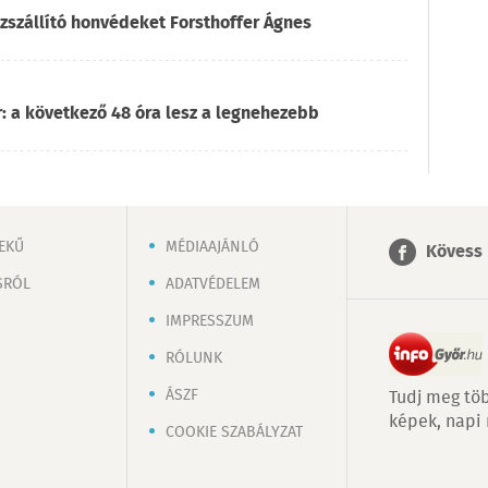
ízszállító honvédeket Forsthoffer Ágnes
: a következő 48 óra lesz a legnehezebb
EKŰ
MÉDIAAJÁNLÓ
Kövess 
SRÓL
ADATVÉDELEM
IMPRESSZUM
RÓLUNK
ÁSZF
Tudj meg töb
képek, napi
COOKIE SZABÁLYZAT