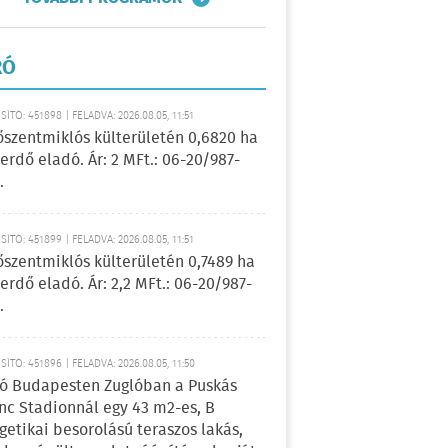
RÓ
ÍTÓ: 451898 | FELADVA: 2026.08.05, 11:51
őszentmiklós külterületén 0,6820 ha
erdő eladó. Ár: 2 MFt.: 06-20/987-
.
ÍTÓ: 451899 | FELADVA: 2026.08.05, 11:51
őszentmiklós külterületén 0,7489 ha
erdő eladó. Ár: 2,2 MFt.: 06-20/987-
.
ÍTÓ: 451896 | FELADVA: 2026.08.05, 11:50
ó Budapesten Zuglóban a Puskás
nc Stadionnál egy 43 m2-es, B
getikai besorolású teraszos lakás,