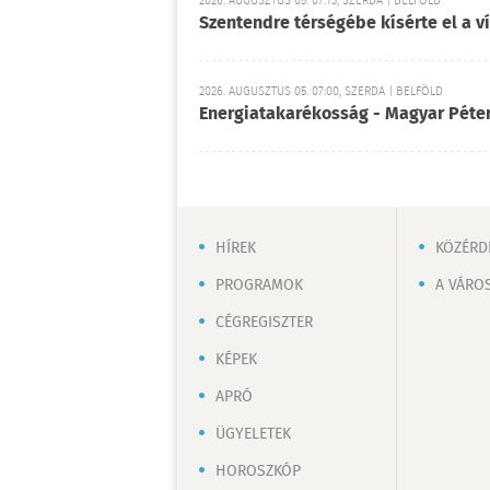
2026. AUGUSZTUS 05. 07:13, SZERDA | BELFÖLD
Szentendre térségébe kísérte el a v
2026. AUGUSZTUS 05. 07:00, SZERDA | BELFÖLD
Energiatakarékosság - Magyar Péter
HÍREK
KÖZÉRD
PROGRAMOK
A VÁRO
CÉGREGISZTER
KÉPEK
APRÓ
ÜGYELETEK
HOROSZKÓP