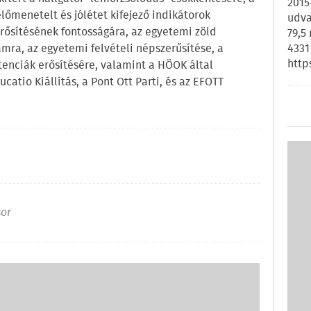
2015
lőmenetelt és jólétet kifejező indikátorok
udva
erősítésének fontosságára, az egyetemi zöld
79,5
4331
mra, az egyetemi felvételi népszerűsítése, a
http
tenciák erősítésére, valamint a HÖOK által
catio Kiállítás, a Pont Ott Parti, és az EFOTT
sor