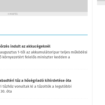
HIRDETÉS
nőrzés indult az akkucégeknél
 augusztus 1-től az akkumulátoripar teljes működési
lő környezetért felelős miniszter kedden a
badtéri tűz a hőségriadó kihirdetése óta
 tűzhöz vonultak ki a tűzoltók a legutóbbi
 30. óta