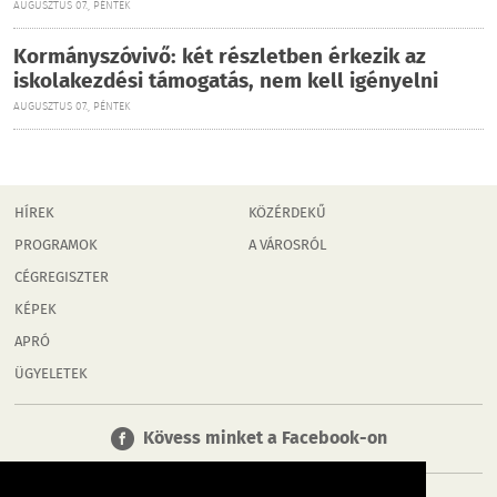
AUGUSZTUS 07., PÉNTEK
Kormányszóvivő: két részletben érkezik az
iskolakezdési támogatás, nem kell igényelni
AUGUSZTUS 07., PÉNTEK
HÍREK
KÖZÉRDEKŰ
PROGRAMOK
A VÁROSRÓL
CÉGREGISZTER
KÉPEK
APRÓ
ÜGYELETEK
Kövess minket a Facebook-on