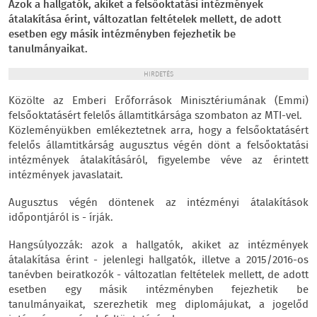
Azok a hallgatók, akiket a felsőoktatási intézmények
átalakítása érint, változatlan feltételek mellett, de adott
esetben egy másik intézményben fejezhetik be
tanulmányaikat.
HIRDETÉS
Közölte az Emberi Erőforrások Minisztériumának (Emmi)
felsőoktatásért felelős államtitkársága szombaton az MTI-vel.
Közleményükben emlékeztetnek arra, hogy a felsőoktatásért
felelős államtitkárság augusztus végén dönt a felsőoktatási
intézmények átalakításáról, figyelembe véve az érintett
intézmények javaslatait.
Augusztus végén döntenek az intézményi átalakítások
időpontjáról is - írják.
Hangsúlyozzák: azok a hallgatók, akiket az intézmények
átalakítása érint - jelenlegi hallgatók, illetve a 2015/2016-os
tanévben beiratkozók - változatlan feltételek mellett, de adott
esetben egy másik intézményben fejezhetik be
tanulmányaikat, szerezhetik meg diplomájukat, a jogelőd