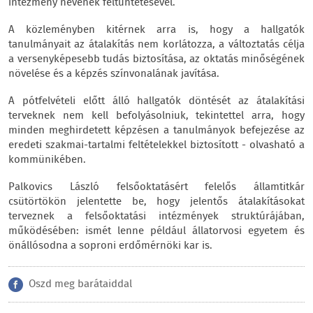
intézmény nevének feltüntetésével.
A közleményben kitérnek arra is, hogy a hallgatók
tanulmányait az átalakítás nem korlátozza, a változtatás célja
a versenyképesebb tudás biztosítása, az oktatás minőségének
növelése és a képzés színvonalának javítása.
A pótfelvételi előtt álló hallgatók döntését az átalakítási
terveknek nem kell befolyásolniuk, tekintettel arra, hogy
minden meghirdetett képzésen a tanulmányok befejezése az
eredeti szakmai-tartalmi feltételekkel biztosított - olvasható a
kommünikében.
Palkovics László felsőoktatásért felelős államtitkár
csütörtökön jelentette be, hogy jelentős átalakításokat
terveznek a felsőoktatási intézmények struktúrájában,
működésében: ismét lenne például állatorvosi egyetem és
önállósodna a soproni erdőmérnöki kar is.
Oszd meg barátaiddal