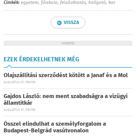
Címkék:
egyetem
,
főiskola
,
felsőoktatás
,
hallgató
,
kar
VISSZA
HIRDETÉS
EZEK ÉRDEKELHETNEK MÉG
Olajszállítási szerződést kötött a Janaf és a Mol
AUGUSZTUS 07., PÉNTEK
Gajdos László: nem ment szabadságra a vízügyi
államtitkár
AUGUSZTUS 07., PÉNTEK
Ősszel elindulhat a személyforgalom a
Budapest-Belgrád vasútvonalon