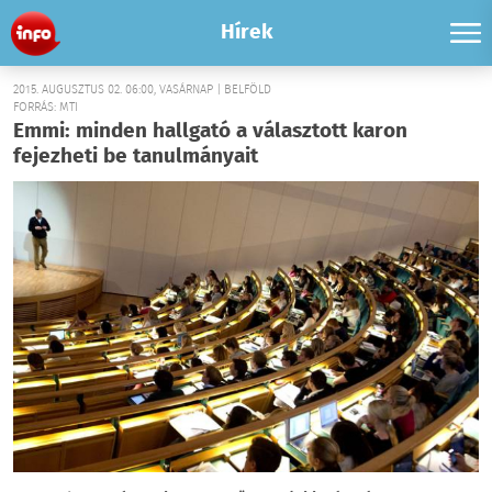
Hírek
2015. AUGUSZTUS 02. 06:00, VASÁRNAP | BELFÖLD
FORRÁS: MTI
Emmi: minden hallgató a választott karon
fejezheti be tanulmányait