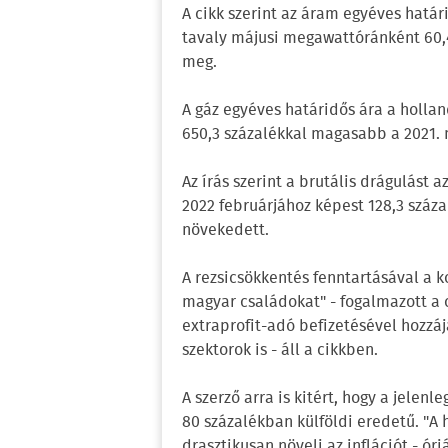
A cikk szerint az áram egyéves határi
tavaly májusi megawattóránként 60,4
meg.
A gáz egyéves határidős ára a holla
650,3 százalékkal magasabb a 2021. 
Az írás szerint a brutális drágulást 
2022 februárjához képest 128,3 százal
növekedett.
A rezsicsökkentés fenntartásával a 
magyar családokat" - fogalmazott a c
extraprofit-adó befizetésével hozzáj
szektorok is - áll a cikkben.
A szerző arra is kitért, hogy a jelen
80 százalékban külföldi eredetű. "A 
drasztikusan növeli az inflációt - ór