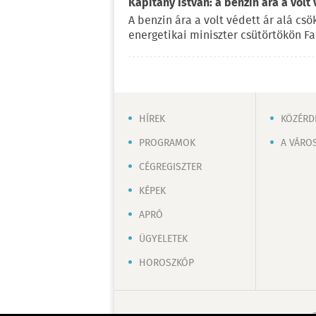
Kapitány István: a benzin ára a volt
A benzin ára a volt védett ár alá csö
energetikai miniszter csütörtökön F
HÍREK
KÖZÉRD
PROGRAMOK
A VÁRO
CÉGREGISZTER
KÉPEK
APRÓ
ÜGYELETEK
HOROSZKÓP