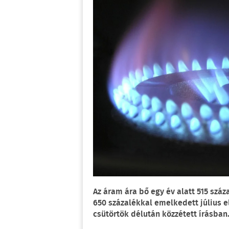
Az áram ára bő egy év alatt 515 szá
650 százalékkal emelkedett július e
csütörtök délután közzétett írásban