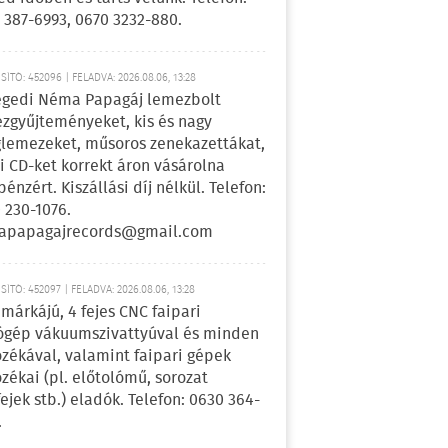
 387-6993, 0670 3232-880.
ÍTÓ: 452096 | FELADVA: 2026.08.06, 13:28
egedi Néma Papagáj lemezbolt
zgyűjteményeket, kis és nagy
lemezeket, műsoros zenekazettákat,
i CD-ket korrekt áron vásárolna
pénzért. Kiszállási díj nélkül. Telefon:
 230-1076.
apapagajrecords@gmail.com
ÍTÓ: 452097 | FELADVA: 2026.08.06, 13:28
márkájú, 4 fejes CNC faipari
gép vákuumszivattyúval és minden
ozékával, valamint faipari gépek
ozékai (pl. előtolómű, sorozat
fejek stb.) eladók. Telefon: 0630 364-
.