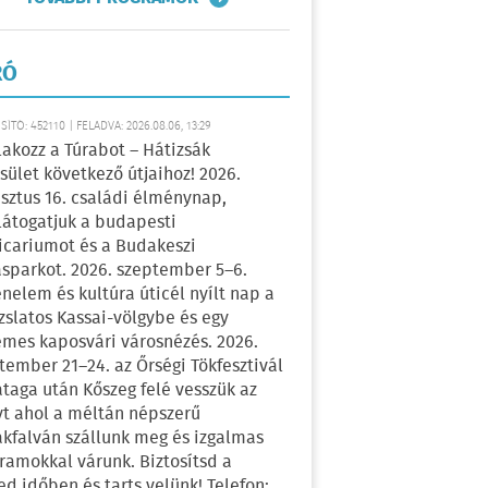
RÓ
ÍTÓ: 452110 | FELADVA: 2026.08.06, 13:29
lakozz a Túrabot – Hátizsák
sület következő útjaihoz! 2026.
sztus 16. családi élménynap,
átogatjuk a budapesti
icariumot és a Budakeszi
sparkot. 2026. szeptember 5–6.
énelem és kultúra úticél nyílt nap a
zslatos Kassai-völgybe és egy
emes kaposvári városnézés. 2026.
tember 21–24. az Őrségi Tökfesztivál
ataga után Kőszeg felé vesszük az
yt ahol a méltán népszerű
kfalván szállunk meg és izgalmas
ramokkal várunk. Biztosítsd a
ed időben és tarts velünk! Telefon: