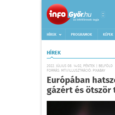
HÍREK
PROGRAMOK
KÉPEK
HÍREK
2022. JÚLIUS 08. 14:02, PÉNTEK | BELFÖLD
FORRÁS: MTI/ILLUSZTRÁCIÓ: PIXABAY
Európában hatszor
gázért és ötször