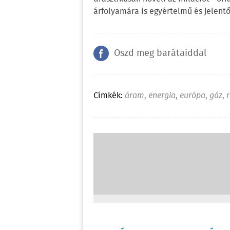
árfolyamára is egyértelmű és jelentős
Oszd meg barátaiddal
Címkék:
áram
,
energia
,
európa
,
gáz
,
r