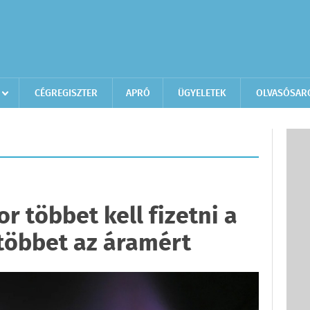
CÉGREGISZTER
APRÓ
ÜGYELETEK
OLVASÓSAR
 többet kell fizetni a
 többet az áramért