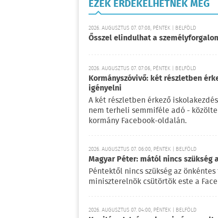
EZEK ÉRDEKELHETNEK MÉG
2026. AUGUSZTUS 07. 07:08, PÉNTEK | BELFÖLD
Ősszel elindulhat a személyforgal
2026. AUGUSZTUS 07. 07:06, PÉNTEK | BELFÖLD
Kormányszóvivő: két részletben érk
igényelni
A két részletben érkező iskolakezdés
nem terheli semmiféle adó - közölt
kormány Facebook-oldalán.
2026. AUGUSZTUS 07. 06:00, PÉNTEK | BELFÖLD
Magyar Péter: mától nincs szükség 
Péntektől nincs szükség az önkéntes 
miniszterelnök csütörtök este a Fac
2026. AUGUSZTUS 07. 04:00, PÉNTEK | BELFÖLD