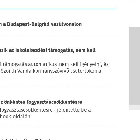
om a Budapest-Belgrád vasútvonalon
ezik az iskolakezdési támogatás, nem kell
i támogatás automatikus, nem kell igényelni, és
e Szondi Vanda kormányszóvivő csütörtökön a
az önkéntes fogyasztáscsökkentésre
fogyasztáscsökkentésre - jelentette be a
ebook-oldalán.