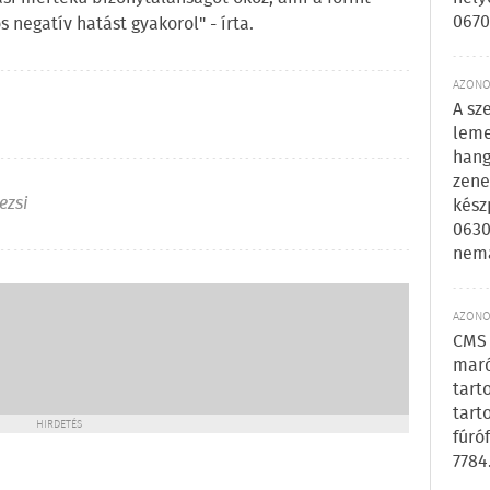
0670
 negatív hatást gyakorol" - írta.
AZONOS
A sz
leme
hang
zene
ezsi
kész
0630
nem
AZONOS
CMS 
maró
tart
tart
HIRDETÉS
fúró
7784