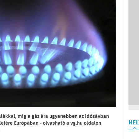
zalékkal, míg a gáz ára ugyanebben az idősávban
HE
lejére Európában - olvasható a vg.hu oldalon
.