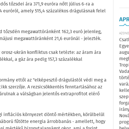
dős tőzsdei ára 371,9 euróra nőtt július 6-ra a
 euróról, amely 515,4 százalékos drágulásnak felel
AP
nd tőzsdén megawattóránként 162,3 euró jelenleg,
AZONOS
májusi megawattóránként 21,6 eurónál - jelezték.
Csat
Egye
augu
az orosz-ukrán konfliktus csak tetézte: az áram ára
megl
ékkal, a gáz ára pedig 157,3 százalékkal
Trop
Vada
tört
kormány ettől az "elképesztő drágulástól védi meg a
vará
ikk szerzője. A rezsicsökkentés fenntartásához az
kell
árulnak a válságban jelentős extraprofitot elérő
szep
forg
irán
legi inflációs környezet döntő mértékben, körülbelül
Nová
háború fűtötte energia árrobbanás - amellett, hogy
prog
hely
iási mértékű bizonytalanságot okoz, ami a forint