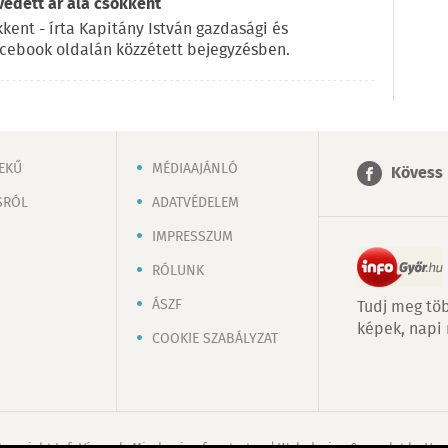
 védett ár alá csökkent
kkent - írta Kapitány István gazdasági és
acebook oldalán közzétett bejegyzésben.
EKŰ
MÉDIAAJÁNLÓ
Kövess 
SRÓL
ADATVÉDELEM
IMPRESSZUM
RÓLUNK
ÁSZF
Tudj meg töb
képek, napi
COOKIE SZABÁLYZAT