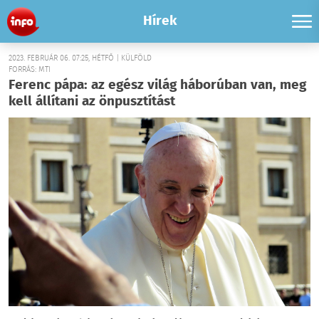
Hírek
2023. FEBRUÁR 06. 07:25, HÉTFŐ | KÜLFÖLD
FORRÁS: MTI
Ferenc pápa: az egész világ háborúban van, meg
kell állítani az önpusztítást