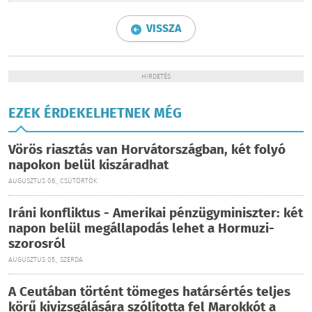
VISSZA
HIRDETÉS
EZEK ÉRDEKELHETNEK MÉG
Vörös riasztás van Horvátországban, két folyó
napokon belül kiszáradhat
AUGUSZTUS 06., CSÜTÖRTÖK
Iráni konfliktus - Amerikai pénzügyminiszter: két
napon belül megállapodás lehet a Hormuzi-
szorosról
AUGUSZTUS 05., SZERDA
A Ceutában történt tömeges határsértés teljes
körű kivizsgálására szólította fel Marokkót a