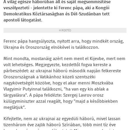
A világ egésze háborúban áll és saját megsemmisítése
veszélyezteti - jelentette ki Ferenc pápa, aki a Kongói
Demokratikus Köztársaságban és Dél-Szudánban tett
apostoli látogatást.
HIRDETÉS
Ferenc pápa hangsúlyozta, nyitott arra, hogy mindkét ország,
Ukrajna és Oroszország elnökével is találkozzon.
Mint mondta, mostanáig azért nem ment el Kijevbe, mert nem
volt lehetséges. Megjegyezte, kezdettől fogva kereste a
párbeszédet: az ukrajnai háború második napján felkereste
Oroszországnak a Vatikánhoz közeli szentszéki
nagykövetségét közölve, hogy el akar menni Moszkvába
Vlagyimir Putyinnal találkozni, "ha van egy kis ablak a
tárgyalásra". A pápa felidézte: Szergej Lavrov orosz
külügyminiszter azzal reagált, hogy "majd a későbbiekben
meglátjuk".
Kifejtette, nem az ukrajnai az egyedüli háború, mivel lassan
tizenhárom éve zajlik háború Szíriában, több mint tíz éve