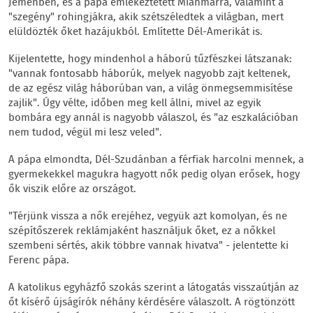
Jemenben, és a pápa emlékeztetett Mianmarra, valamint a
"szegény" rohingjákra, akik szétszéledtek a világban, mert
elüldözték őket hazájukból. Említette Dél-Amerikát is.
Kijelentette, hogy mindenhol a háború tűzfészkei látszanak:
"vannak fontosabb háborúk, melyek nagyobb zajt keltenek,
de az egész világ háborúban van, a világ önmegsemmisítése
zajlik". Úgy vélte, időben meg kell állni, mivel az egyik
bombára egy annál is nagyobb válaszol, és "az eszkalációban
nem tudod, végül mi lesz veled".
A pápa elmondta, Dél-Szudánban a férfiak harcolni mennek, a
gyermekekkel magukra hagyott nők pedig olyan erősek, hogy
ők viszik előre az országot.
"Térjünk vissza a nők erejéhez, vegyük azt komolyan, és ne
szépítőszerek reklámjaként használjuk őket, ez a nőkkel
szembeni sértés, akik többre vannak hivatva" - jelentette ki
Ferenc pápa.
A katolikus egyházfő szokás szerint a látogatás visszaútján az
őt kísérő újságírók néhány kérdésére válaszolt. A rögtönzött