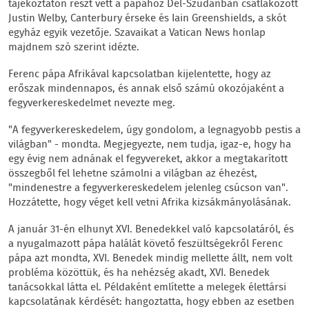
tájékoztatón részt vett a pápához Dél-Szudánban csatlakozott
Justin Welby, Canterbury érseke és Iain Greenshields, a skót
egyház egyik vezetője. Szavaikat a Vatican News honlap
majdnem szó szerint idézte.
Ferenc pápa Afrikával kapcsolatban kijelentette, hogy az
erőszak mindennapos, és annak első számú okozójaként a
fegyverkereskedelmet nevezte meg.
"A fegyverkereskedelem, úgy gondolom, a legnagyobb pestis a
világban" - mondta. Megjegyezte, nem tudja, igaz-e, hogy ha
egy évig nem adnának el fegyvereket, akkor a megtakarított
összegből fel lehetne számolni a világban az éhezést,
"mindenestre a fegyverkereskedelem jelenleg csúcson van".
Hozzátette, hogy véget kell vetni Afrika kizsákmányolásának.
A január 31-én elhunyt XVI. Benedekkel való kapcsolatáról, és
a nyugalmazott pápa halálát követő feszültségekről Ferenc
pápa azt mondta, XVI. Benedek mindig mellette állt, nem volt
probléma közöttük, és ha nehézség akadt, XVI. Benedek
tanácsokkal látta el. Példaként említette a melegek élettársi
kapcsolatának kérdését: hangoztatta, hogy ebben az esetben