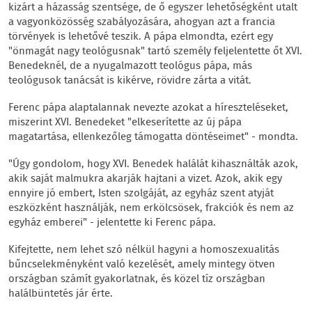
kizárt a házasság szentsége, de ő egyszer lehetőségként utalt
a vagyonközösség szabályozására, ahogyan azt a francia
törvények is lehetővé teszik. A pápa elmondta, ezért egy
"önmagát nagy teológusnak" tartó személy feljelentette őt XVI.
Benedeknél, de a nyugalmazott teológus pápa, más
teológusok tanácsát is kikérve, rövidre zárta a vitát.
Ferenc pápa alaptalannak nevezte azokat a híreszteléseket,
miszerint XVI. Benedeket "elkeserítette az új pápa
magatartása, ellenkezőleg támogatta döntéseimet" - mondta.
"Úgy gondolom, hogy XVI. Benedek halálát kihasználták azok,
akik saját malmukra akarják hajtani a vizet. Azok, akik egy
ennyire jó embert, Isten szolgáját, az egyház szent atyját
eszközként használják, nem erkölcsösek, frakciók és nem az
egyház emberei" - jelentette ki Ferenc pápa.
Kifejtette, nem lehet szó nélkül hagyni a homoszexualitás
bűncselekményként való kezelését, amely mintegy ötven
országban számít gyakorlatnak, és közel tíz országban
halálbüntetés jár érte.