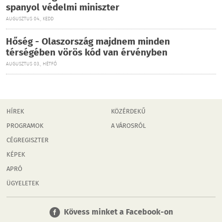
spanyol védelmi miniszter
AUGUSZTUS 04., KEDD
Hőség - Olaszország majdnem minden
térségében vörös kód van érvényben
AUGUSZTUS 03., HÉTFŐ
HÍREK
KÖZÉRDEKŰ
PROGRAMOK
A VÁROSRÓL
CÉGREGISZTER
KÉPEK
APRÓ
ÜGYELETEK
Kövess minket a Facebook-on