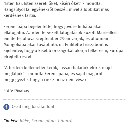
"Isten fiai, Isten szereti őket, kíséri őket" - mondta.
Hangsúlyozta, egyénekről beszél, mivel a lobbikat más
kérdésnek tartja.
Ferenc pápa bejelentette, hogy jövőre Indiába akar
ellátogatni. Az idén tervezett látogatások között Marseillest
említette, ahova szeptember 23-án várják, és ahonnan
Mongóliába akar továbbutazni. Említette Lisszabont is
kijelentve, hogy a kisebb országokat akarja felkeresni, Európa
elrejtett részét.
"A térdem kellemetlenkedik, lassan haladok előre, majd
meglátjuk" - mondta Ferenc pápa, és saját magáról
megjegyezte, hogy a rossz pénz nem vész el.
Fotó: Pixabay
Oszd meg barátaiddal
Címkék:
béke
,
Ferenc pápa
,
háború