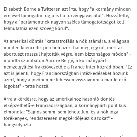
Elisabeth Borne a Twitteren azt írta, hogy "a kormány minden
erejével támogatni fogja ezt a törvényjavaslatot". Hozzátette,
hogy a "parlamentnek nagyon széles támogatottságot kell
felmutatnia ezen szöveg körül".
Az amerikai döntés "katasztrofális a nők számára: a világban
minden kilencedik percben azért hal meg egy nő, mert az
abortuszt rosszul hajtották végre, nem biztonságos módon" -
mondta szombaton Aurore Bergé, a kormánypárt
nemzetgyűlési frakcióvezetője a France Inter közrádióban. "Ez
azt is jelenti, hogy Franciaországban intézkedéseket hozunk
azért, hogy a jövőben ne lehessen visszavonni a már létező
jogokat" - tette hozzá.
Arra a kérdésre, hogy az amerikaihoz hasonló döntés
elképzelhető-e Franciaországban, a kormánypárti politikus
elmondta: "Sajnos semmi sem lehetetlen, és a nők jogai
törékenyek, rendszeresen megkérdőjelezik azokat" -
hangsúlyozta.