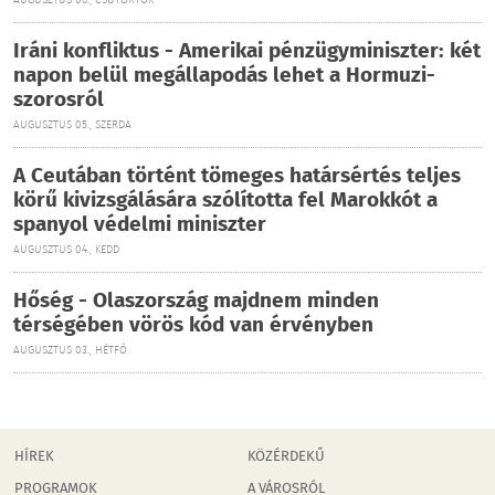
AUGUSZTUS 06., CSÜTÖRTÖK
Iráni konfliktus - Amerikai pénzügyminiszter: két
napon belül megállapodás lehet a Hormuzi-
szorosról
AUGUSZTUS 05., SZERDA
A Ceutában történt tömeges határsértés teljes
körű kivizsgálására szólította fel Marokkót a
spanyol védelmi miniszter
AUGUSZTUS 04., KEDD
Hőség - Olaszország majdnem minden
térségében vörös kód van érvényben
AUGUSZTUS 03., HÉTFŐ
HÍREK
KÖZÉRDEKŰ
PROGRAMOK
A VÁROSRÓL