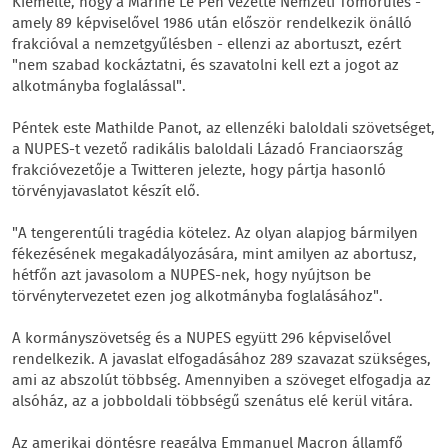
Kiemelte, hogy a Marine Le Pen vezette Nemzeti Tömörülés -
amely 89 képviselővel 1986 után először rendelkezik önálló
frakcióval a nemzetgyűlésben - ellenzi az abortuszt, ezért
"nem szabad kockáztatni, és szavatolni kell ezt a jogot az
alkotmányba foglalással".
Péntek este Mathilde Panot, az ellenzéki baloldali szövetséget,
a NUPES-t vezető radikális baloldali Lázadó Franciaország
frakcióvezetője a Twitteren jelezte, hogy pártja hasonló
törvényjavaslatot készít elő.
"A tengerentúli tragédia kötelez. Az olyan alapjog bármilyen
fékezésének megakadályozására, mint amilyen az abortusz,
hétfőn azt javasolom a NUPES-nek, hogy nyújtson be
törvénytervezetet ezen jog alkotmányba foglalásához".
A kormányszövetség és a NUPES együtt 296 képviselővel
rendelkezik. A javaslat elfogadásához 289 szavazat szükséges,
ami az abszolút többség. Amennyiben a szöveget elfogadja az
alsóház, az a jobboldali többségű szenátus elé kerül vitára.
Az amerikai döntésre reagálva Emmanuel Macron államfő