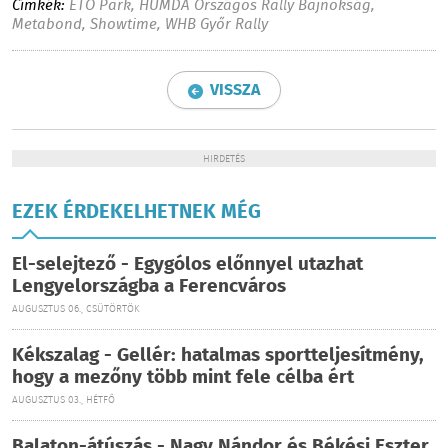
Címkék:
ETO Park
,
HUMDA Országos Rally Bajnokság
,
Metabond
,
Showtime
,
WHB Győr Rally
VISSZA
HIRDETÉS
EZEK ÉRDEKELHETNEK MÉG
El-selejtező - Egygólos előnnyel utazhat
Lengyelországba a Ferencváros
AUGUSZTUS 06., CSÜTÖRTÖK
Kékszalag - Gellér: hatalmas sportteljesítmény,
hogy a mezőny több mint fele célba ért
AUGUSZTUS 03., HÉTFŐ
Balaton-átúszás - Nagy Nándor és Békési Eszter