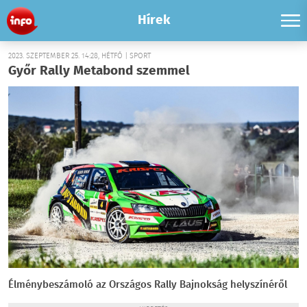
Hírek
2023. SZEPTEMBER 25. 14:28, HÉTFŐ | SPORT
Győr Rally Metabond szemmel
Élménybeszámoló az Országos Rally Bajnokság helyszínéről