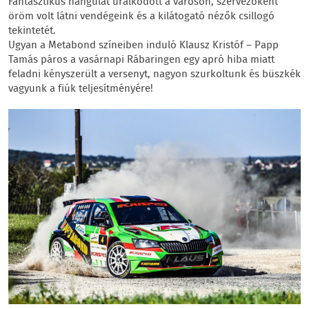
Fantasztikus hangulat uralkodott a városon, szervezőként
öröm volt látni vendégeink és a kilátogató nézők csillogó
tekintetét.
Ugyan a Metabond színeiben induló Klausz Kristóf – Papp
Tamás páros a vasárnapi Rábaringen egy apró hiba miatt
feladni kényszerült a versenyt, nagyon szurkoltunk és büszkék
vagyunk a fiúk teljesítményére!