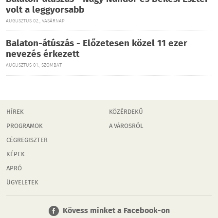
volt a leggyorsabb
AUGUSZTUS 02., VASÁRNAP
Balaton-átúszás - Előzetesen közel 11 ezer
nevezés érkezett
AUGUSZTUS 01., SZOMBAT
HÍREK
KÖZÉRDEKŰ
PROGRAMOK
A VÁROSRÓL
CÉGREGISZTER
KÉPEK
APRÓ
ÜGYELETEK
Kövess minket a Facebook-on