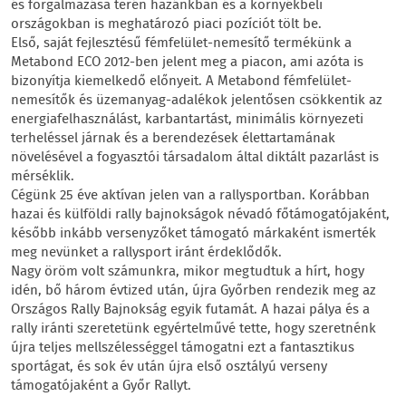
és forgalmazása terén hazánkban és a környékbeli
országokban is meghatározó piaci pozíciót tölt be.
Első, saját fejlesztésű fémfelület-nemesítő termékünk a
Metabond ECO 2012-ben jelent meg a piacon, ami azóta is
bizonyítja kiemelkedő előnyeit. A Metabond fémfelület-
nemesítők és üzemanyag-adalékok jelentősen csökkentik az
energiafelhasználást, karbantartást, minimális környezeti
terheléssel járnak és a berendezések élettartamának
növelésével a fogyasztói társadalom által diktált pazarlást is
mérséklik.
Cégünk 25 éve aktívan jelen van a rallysportban. Korábban
hazai és külföldi rally bajnokságok névadó főtámogatójaként,
később inkább versenyzőket támogató márkaként ismerték
meg nevünket a rallysport iránt érdeklődők.
Nagy öröm volt számunkra, mikor megtudtuk a hírt, hogy
idén, bő három évtized után, újra Győrben rendezik meg az
Országos Rally Bajnokság egyik futamát. A hazai pálya és a
rally iránti szeretetünk egyértelművé tette, hogy szeretnénk
újra teljes mellszélességgel támogatni ezt a fantasztikus
sportágat, és sok év után újra első osztályú verseny
támogatójaként a Győr Rallyt.