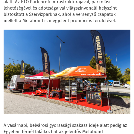
alatt. Az ETO Park profi infrastruktúrájával, parkolási
lehetőségével és adottságaival világszínvonalú helyszínt
biztosított a Szervizparknak, ahol a versenyző csapatok
mellett a Metabond is megjelent promóciós területével.
A vasárnapi, belvárosi gyorsasági szakasz ideje alatt pedig az
Egyetem térnél találkozhattak jelentős Metabond