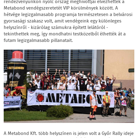
rendezvényünkön nyolc ország meghívottjai élvezhették a
Metabond vendégszeretetét VIP körülmények között. A
hétvége legizgalmasabb programja természetesen a belvárosi
gyorsasági szakasz volt, amit vendégeink egy különleges
helyszínről - kizárólag számukra épített lelátóról -
tekinthettek meg, így mondhatni testközelből élhették át a
futam legizgalmasabb pillanatait.
A Metabond Kft. több helyszínen is jelen volt a Győr Rally ideje