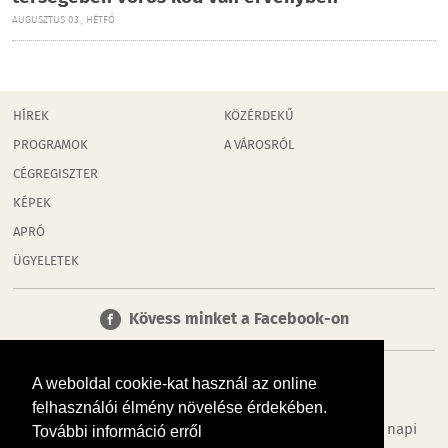
AUGUSZTUS 03., HÉTFŐ
HÍREK
KÖZÉRDEKŰ
PROGRAMOK
A VÁROSRÓL
CÉGREGISZTER
KÉPEK
APRÓ
ÜGYELETEK
Kövess minket a Facebook-on
A weboldal cookie-kat használ az online
felhasználói élmény növelése érdekében.
Tudj meg többet városodról! Hírek, programok, képek, napi
További információ erről