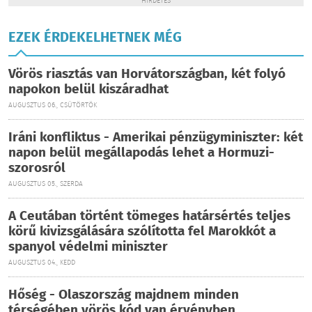
HIRDETÉS
EZEK ÉRDEKELHETNEK MÉG
Vörös riasztás van Horvátországban, két folyó
napokon belül kiszáradhat
AUGUSZTUS 06., CSÜTÖRTÖK
Iráni konfliktus - Amerikai pénzügyminiszter: két
napon belül megállapodás lehet a Hormuzi-
szorosról
AUGUSZTUS 05., SZERDA
A Ceutában történt tömeges határsértés teljes
körű kivizsgálására szólította fel Marokkót a
spanyol védelmi miniszter
AUGUSZTUS 04., KEDD
Hőség - Olaszország majdnem minden
térségében vörös kód van érvényben