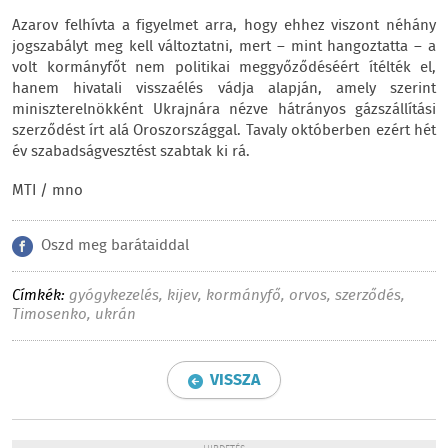
Azarov felhívta a figyelmet arra, hogy ehhez viszont néhány
jogszabályt meg kell változtatni, mert – mint hangoztatta – a
volt kormányfőt nem politikai meggyőződéséért ítélték el,
hanem hivatali visszaélés vádja alapján, amely szerint
miniszterelnökként Ukrajnára nézve hátrányos gázszállítási
szerződést írt alá Oroszországgal. Tavaly októberben ezért hét
év szabadságvesztést szabtak ki rá.
MTI / mno
Oszd meg barátaiddal
Címkék:
gyógykezelés
,
kijev
,
kormányfő
,
orvos
,
szerződés
,
Timosenko
,
ukrán
VISSZA