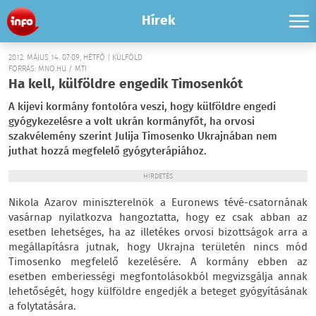
Hírek
2012. MÁJUS 14. 07:09, HÉTFŐ | KÜLFÖLD
FORRÁS: MNO.HU / MTI
Ha kell, külföldre engedik Timosenkót
A kijevi kormány fontolóra veszi, hogy külföldre engedi
gyógykezelésre a volt ukrán kormányfőt, ha orvosi
szakvélemény szerint Julija Timosenko Ukrajnában nem
juthat hozzá megfelelő gyógyterápiához.
HIRDETÉS
Nikola Azarov miniszterelnök a Euronews tévé-csatornának
vasárnap nyilatkozva hangoztatta, hogy ez csak abban az
esetben lehetséges, ha az illetékes orvosi bizottságok arra a
megállapításra jutnak, hogy Ukrajna területén nincs mód
Timosenko megfelelő kezelésére. A kormány ebben az
esetben emberiességi megfontolásokból megvizsgálja annak
lehetőségét, hogy külföldre engedjék a beteget gyógyításának
a folytatására.