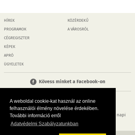
HÍREK
KÖZÉRDEKŰ
PROGRAMOK
A VÁROSRÓL
CÉGREGISZTER
KÉPEK
APRÓ
ÜGYELETEK
Kövess minket a Facebook-on
A weboldal cookie-kat használ az online
felhasználói élmény növelése érdekében.
Tudj meg többet városodról! Hírek, programok, képek, napi
További információ erről
menü, cégek…. és minden, ami Győr
Adatvédelmi Szabályzatunkban