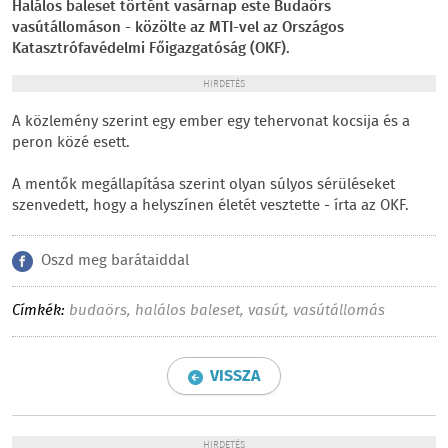
Halálos baleset történt vasárnap este Budaörs
vasútállomáson - közölte az MTI-vel az Országos
Katasztrófavédelmi Főigazgatóság (OKF).
HIRDETÉS
A közlemény szerint egy ember egy tehervonat kocsija és a
peron közé esett.
A mentők megállapítása szerint olyan súlyos sérüléseket
szenvedett, hogy a helyszínen életét vesztette - írta az OKF.
Oszd meg barátaiddal
Címkék:
budaörs
,
halálos baleset
,
vasút
,
vasútállomás
VISSZA
HIRDETÉS