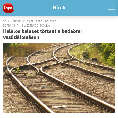
Hírek
2019. MÁRCIUS 04. 06:57, HÉTFŐ | BELFÖLD
FORRÁS: MTI - ILLUSZTRÁCIÓ: PIXABAY
Halálos baleset történt a budaörsi
vasútállomáson