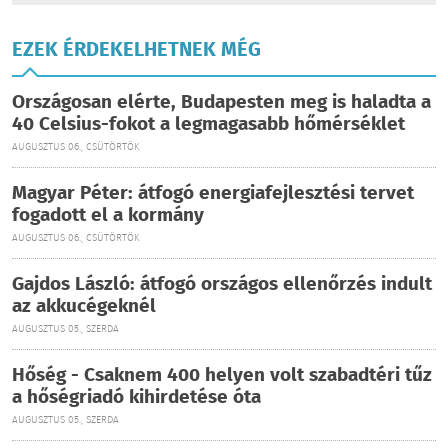
EZEK ÉRDEKELHETNEK MÉG
Országosan elérte, Budapesten meg is haladta a
40 Celsius-fokot a legmagasabb hőmérséklet
AUGUSZTUS 06., CSÜTÖRTÖK
Magyar Péter: átfogó energiafejlesztési tervet
fogadott el a kormány
AUGUSZTUS 06., CSÜTÖRTÖK
Gajdos László: átfogó országos ellenőrzés indult
az akkucégeknél
AUGUSZTUS 05., SZERDA
Hőség - Csaknem 400 helyen volt szabadtéri tűz
a hőségriadó kihirdetése óta
AUGUSZTUS 05., SZERDA