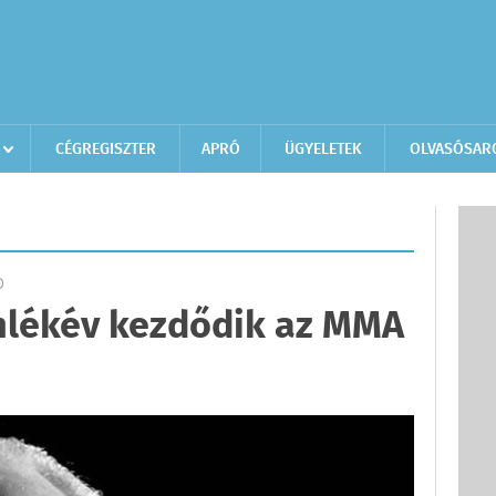
CÉGREGISZTER
APRÓ
ÜGYELETEK
OLVASÓSAR
D
lékév kezdődik az MMA