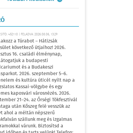
RÓ
ÍTÓ: 452110 | FELADVA: 2026.08.06, 13:29
lakozz a Túrabot – Hátizsák
sület következő útjaihoz! 2026.
sztus 16. családi élménynap,
átogatjuk a budapesti
icariumot és a Budakeszi
sparkot. 2026. szeptember 5–6.
énelem és kultúra úticél nyílt nap a
zslatos Kassai-völgybe és egy
emes kaposvári városnézés. 2026.
tember 21–24. az Őrségi Tökfesztivál
ataga után Kőszeg felé vesszük az
yt ahol a méltán népszerű
kfalván szállunk meg és izgalmas
ramokkal várunk. Biztosítsd a
ed időben és tarts velünk! Telefon: