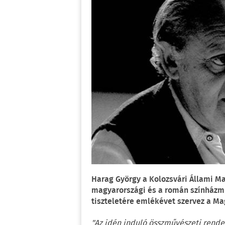
Harag György a Kolozsvári Állami Ma
magyarországi és a román színházm
tiszteletére emlékévet szervez a M
"Az idén induló összművészeti rende