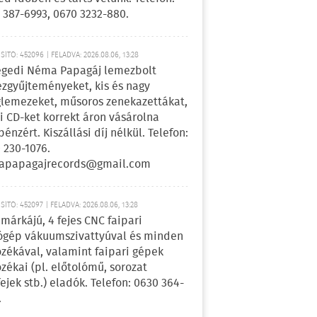
 387-6993, 0670 3232-880.
ÍTÓ: 452096 | FELADVA: 2026.08.06, 13:28
egedi Néma Papagáj lemezbolt
zgyűjteményeket, kis és nagy
lemezeket, műsoros zenekazettákat,
i CD-ket korrekt áron vásárolna
pénzért. Kiszállási díj nélkül. Telefon:
 230-1076.
apapagajrecords@gmail.com
ÍTÓ: 452097 | FELADVA: 2026.08.06, 13:28
márkájú, 4 fejes CNC faipari
gép vákuumszivattyúval és minden
ozékával, valamint faipari gépek
ozékai (pl. előtolómű, sorozat
fejek stb.) eladók. Telefon: 0630 364-
.