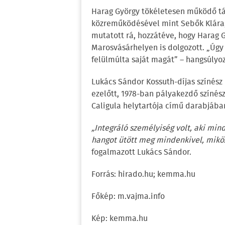
Harag György tökéletesen működő tá
közreműködésével mint Sebők Klára, 
mutatott rá, hozzátéve, hogy Harag
Marosvásárhelyen is dolgozott. „Úgy
felülmúlta saját magát” – hangsúlyoz
Lukács Sándor Kossuth-díjas színés
ezelőtt, 1978-ban pályakezdő színés
Caligula helytartója című darabjába
„Integráló személyiség volt, aki mind
hangot ütött meg mindenkivel, mikö
fogalmazott Lukács Sándor.
Forrás: hirado.hu; kemma.hu
Főkép: m.vajma.info
Kép: kemma.hu