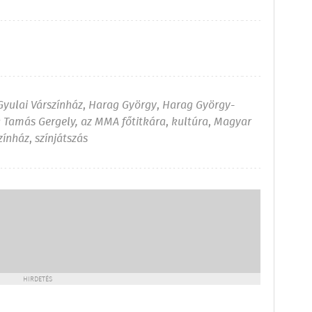
Gyulai Várszínház
,
Harag György
,
Harag György-
 Tamás Gergely, az MMA főtitkára
,
kultúra
,
Magyar
zínház
,
színjátszás
HIRDETÉS