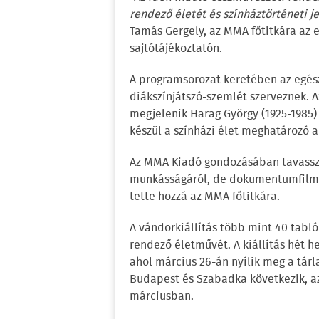
rendező életét és színháztörténeti 
Tamás Gergely, az MMA főtitkára az
sajtótájékoztatón.
A programsorozat keretében az egész
diákszínjátszó-szemlét szerveznek. 
megjelenik Harag György (1925-1985
készül a színházi élet meghatározó a
Az MMA Kiadó gondozásában tavasszal
munkásságáról, de dokumentumfilm is
tette hozzá az MMA főtitkára.
A vándorkiállítás több mint 40 tabló
rendező életművét. A kiállítás hét he
ahol március 26-án nyílik meg a tár
Budapest és Szabadka következik, az
márciusban.