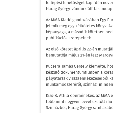
fellépési lehetőséget kap idén nove
Harag György-vándorkiállítás budap
Az MMA Kiadó gondozásában Egy Eur
jelenik meg egy kétkötetes könyv. Az
képanyaga, a második kötetben pedig 
publikációk szerepelnek.
Az első kötetet április 22-én mutat
bemutatója május 21-én lesz Marosv
Kucsera Tamás Gergely kiemelte, ho
készülő dokumentumfilmben a korabe
pályatársak visszaemlékezéseiből k
munkamódszeréről, színházi mindenn
Kiss-B. Attila operaénekes, az MMA e
több mint negyven évvel ezelőtt ifj
Színházból, Harag György színházábó