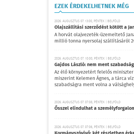
EZEK ÉRDEKELHETNEK MÉG
2026. AUGUSZTUS 07. 13:00, PÉNTEK | BELFÖLD
Olajszállítási szerződést kötött a Ja
A horvát olajvezeték-üzemeltető Jan
millió tonna nyersolaj szállításáról 
2026. AUGUSZTUS 07. 10:00, PÉNTEK | BELFÖLD
Gajdos László: nem ment szabadságr
Az élő környezetért felelős miniszter 
miszerint Kelemen Ágnes, a tárca víz
szabadságra ment volna a válsághely
2026. AUGUSZTUS 07. 07:08, PÉNTEK | BELFÖLD
Ősszel elindulhat a személyforgal
2026. AUGUSZTUS 07. 07:06, PÉNTEK | BELFÖLD
Kormányszóvivő: két részletben érk