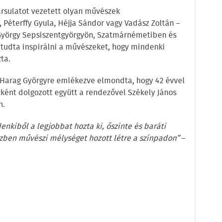
rsulatot vezetett olyan művészek
Péterffy Gyula, Héjja Sándor vagy Vadász Zoltán –
 György Sepsiszentgyörgyön, Szatmárnémetiben és
 tudta inspirálni a művészeket, hogy mindenki
ta.
z Harag Györgyre emlékezve elmondta, hogy 42 évvel
zként dolgozott együtt a rendezővel Székely János
n.
enkiből a legjobbat hozta ki, őszinte és baráti
zben művészi mélységet hozott létre a színpadon”
–