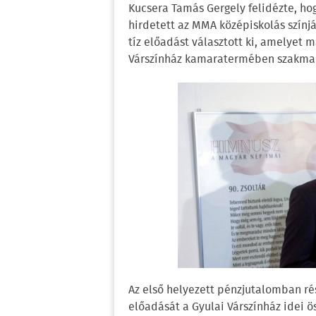
Kucsera Tamás Gergely felidézte, h
hirdetett az MMA középiskolás színj
tíz előadást választott ki, amelyet 
Várszínház kamaratermében szakmai 
Az első helyezett pénzjutalomban ré
előadását a Gyulai Várszínház idei ö