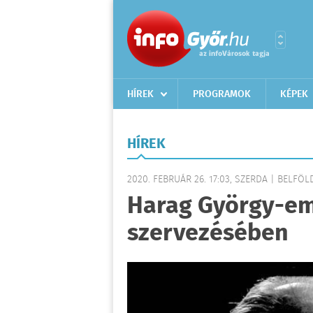
HÍREK
PROGRAMOK
KÉPEK
HÍREK
2020. FEBRUÁR 26. 17:03, SZERDA | BELFÖL
Harag György-em
szervezésében