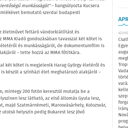
jelentőségű munkásságát"
– hangsúlyozta Kucsera
 emlékévet bemutató szerdai budapesti
AP
 életművet feltáró vándorkiállítást és
AZONOS
Az MMA Kiadó gondozásában tavasszal két kötet is
Csat
) életéről és munkásságáról, de dokumentumfilm is
Egye
augu
lakjáról – tette hozzá az MMA főtitkára.
megl
Trop
 két kötet is megjelenik Harag György életéről és
Vada
 készül a színházi élet meghatározó alakjáról –
tört
vará
kell
n, mintegy 200 fotón keresztül mutatja be a
szep
lyszínen lesz látható, az első állomás Gyula lesz,
forg
lat, majd Szatmárnémeti, Marosvásárhely, Kolozsvár,
irán
 utolsó helyszín pedig Bukarest lesz jövő
Nová
prog
hely