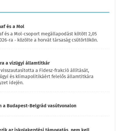
naf és a Mol
af és a Mol-csoport megállapodást kötött 2,05
2026-ra - közölte a horvát társaság csütörtökön.
a a vízügyi államtitkár
visszautasította a Fidesz-frakció állítását,
ügyi és klímapolitikáért felelős államtitkára
zet idején.
om a Budapest-Belgrád vasútvonalon
ezik az iskolakezdési támogatás, nem kell