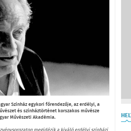
gyar Színház egykori főrendezője, az erdélyi, a
űvészet és színháztörténet korszakos művésze
HE
agyar Művészeti Akadémia.
zvénysorozaton megidézik a kiváló erdélyi színházi