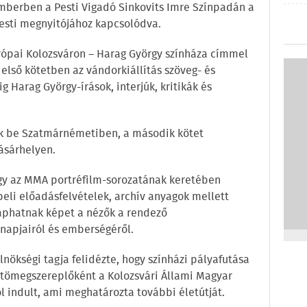
mberben a Pesti Vigadó Sinkovits Imre Színpadán a
esti megnyitójához kapcsolódva.
ópai Kolozsváron – Harag György színháza címmel
 első kötetben az vándorkiállítás szöveg- és
Harag György-írások, interjúk, kritikák és
ják be Szatmárnémetiben, a második kötet
ásárhelyen.
gy az MMA portréfilm-sorozatának keretében
li előadásfelvételek, archív anyagok mellett
aphatnak képet a nézők a rendező
apjairól és emberségéről.
lnökségi tagja felidézte, hogy színházi pályafutása
ú tömegszereplőként a Kolozsvári Állami Magyar
l indult, ami meghatározta további életútját.