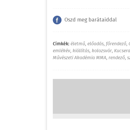
Oszd meg barátaiddal
Címkék:
életmű
,
előadás
,
főrendező
,
emlékév
,
kiállítás
,
kolozsvár
,
Kucsera
Művészeti Akadémia MMA
,
rendező
,
s