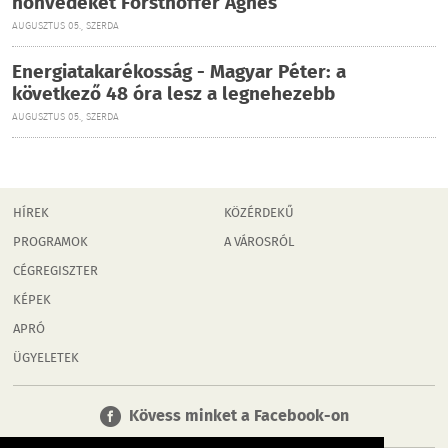
honvédeket Forsthoffer Ágnes
AUGUSZTUS 05., SZERDA
Energiatakarékosság - Magyar Péter: a
következő 48 óra lesz a legnehezebb
AUGUSZTUS 05., SZERDA
HÍREK
KÖZÉRDEKŰ
PROGRAMOK
A VÁROSRÓL
CÉGREGISZTER
KÉPEK
APRÓ
ÜGYELETEK
Kövess minket a Facebook-on