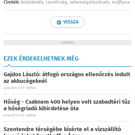
Címkék:
közlekedés
,
rendőrség
,
sebességellenőrzés
,
traffipax
VISSZA
HIRDETÉS
EZEK ÉRDEKELHETNEK MÉG
Gajdos László: átfogó országos ellenőrzés indult
az akkucégeknél
AUGUSZTUS 05., SZERDA
Hőség - Csaknem 400 helyen volt szabadtéri tűz
a hőségriadó kihirdetése óta
AUGUSZTUS 05., SZERDA
Szentendre térségébe kísérte el a vízszállító