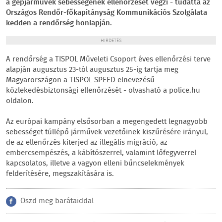
a gépjárművek sebességének ellenőrzését végzi - tudatta az
Országos Rendőr-főkapitányság Kommunikációs Szolgálata
kedden a rendőrség honlapján.
HIRDETÉS
A rendőrség a TISPOL Műveleti Csoport éves ellenőrzési terve
alapján augusztus 23-tól augusztus 25-ig tartja meg
Magyarországon a TISPOL SPEED elnevezésű
közlekedésbiztonsági ellenőrzését - olvasható a police.hu
oldalon.
Az európai kampány elsősorban a megengedett legnagyobb
sebességet túllépő járművek vezetőinek kiszűrésére irányul,
de az ellenőrzés kiterjed az illegális migráció, az
embercsempészés, a kábítószerrel, valamint lőfegyverrel
kapcsolatos, illetve a vagyon elleni bűncselekmények
felderítésére, megszakítására is.
Oszd meg barátaiddal