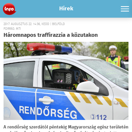
Hírek
2017. AUGUSZTUS 22. 14:36, KEDD | BELFÖLD
FORRÁS: MTI
Háromnapos traffirazzia a közutakon
A rendőrség szerdától péntekig Magyarország egész területén