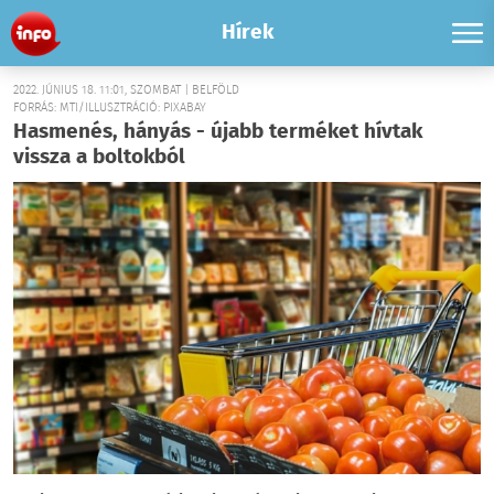
Hírek
2022. JÚNIUS 18. 11:01, SZOMBAT | BELFÖLD
FORRÁS: MTI/ILLUSZTRÁCIÓ: PIXABAY
Hasmenés, hányás - újabb terméket hívtak
vissza a boltokból