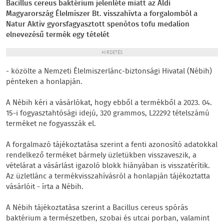
Bacillus cereus baktérium jelenléte miatt az Aldi
Magyarország Élelmiszer Bt. visszahívta a forgalomból a
Natur Aktiv gyorsfagyasztott spenótos tofu medalion
elnevezésű termék egy tételét
HIRDETÉS
- közölte a Nemzeti Élelmiszerlánc-biztonsági Hivatal (Nébih)
pénteken a honlapján.
A Nébih kéri a vásárlókat, hogy ebből a termékből a 2023. 04.
15-i fogyasztahtósági idejú, 320 grammos, L22292 tételszámú
terméket ne fogyasszák el.
A forgalmazó tájékoztatása szerint a fenti azonosító adatokkal
rendelkező terméket bármely üzletükben visszaveszik, a
vételárat a vásárlást igazoló blokk hiányában is visszatérítik.
Az üzletlánc a termékvisszahívásról a honlapján tájékoztatta
vásárlóit - írta a Nébih.
A Nébih tájékoztatása szerint a Bacillus cereus spórás
baktérium a természetben, szobai és utcai porban, valamint