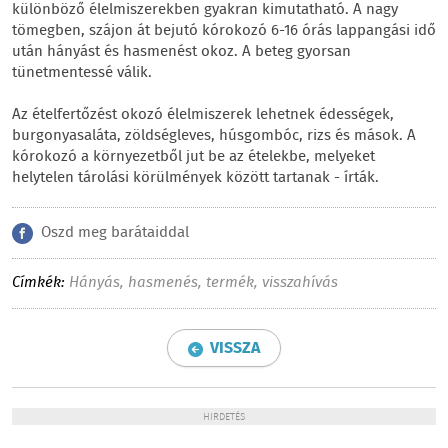
különböző élelmiszerekben gyakran kimutatható. A nagy
tömegben, szájon át bejutó kórokozó 6-16 órás lappangási idő
után hányást és hasmenést okoz. A beteg gyorsan
tünetmentessé válik.
Az ételfertőzést okozó élelmiszerek lehetnek édességek,
burgonyasaláta, zöldségleves, húsgombóc, rizs és mások. A
kórokozó a környezetből jut be az ételekbe, melyeket
helytelen tárolási körülmények között tartanak - írták.
Oszd meg barátaiddal
Címkék:
Hányás
,
hasmenés
,
termék
,
visszahívás
VISSZA
HIRDETÉS