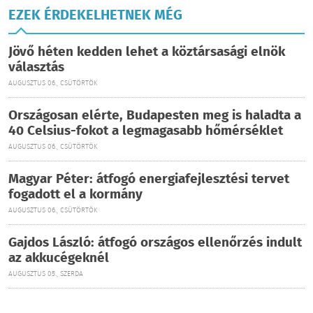
EZEK ÉRDEKELHETNEK MÉG
Jövő héten kedden lehet a köztársasági elnök
választás
AUGUSZTUS 06., CSÜTÖRTÖK
Országosan elérte, Budapesten meg is haladta a
40 Celsius-fokot a legmagasabb hőmérséklet
AUGUSZTUS 06., CSÜTÖRTÖK
Magyar Péter: átfogó energiafejlesztési tervet
fogadott el a kormány
AUGUSZTUS 06., CSÜTÖRTÖK
Gajdos László: átfogó országos ellenőrzés indult
az akkucégeknél
AUGUSZTUS 05., SZERDA