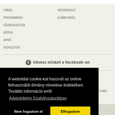
HÍREK
KÖZÉRDEKŰ
PROGRAMOK
A VÁROSRÓL
CÉGREGISZTER
KÉPEK
APRÓ
ÜGYELETEK
Kövess minket a Facebook-on
A weboldal cookie-kat használ az online
felhasználói élmény növelése érdekében.
Tudj meg többet városodról! Hírek, programok, képek, napi
További információ erről
menü, cégek…. és minden, ami Győr
Adatvédelmi Szabályzatunkban
MÉDIAAJÁNLÓ
ADATVÉDELEM
IMPRESSZUM
RÓLUNK
ÁSZF
Nem fogadom el
Elfogadom