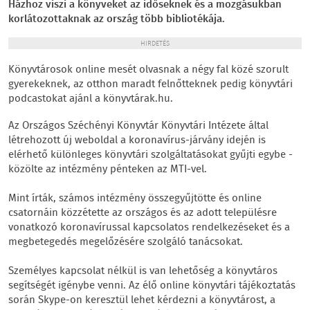
Házhoz viszi a könyveket az időseknek és a mozgásukban
korlátozottaknak az ország több bibliotékája.
HIRDETÉS
Könyvtárosok online mesét olvasnak a négy fal közé szorult
gyerekeknek, az otthon maradt felnőtteknek pedig könyvtári
podcastokat ajánl a könyvtárak.hu.
Az Országos Széchényi Könyvtár Könyvtári Intézete által
létrehozott új weboldal a koronavírus-járvány idején is
elérhető különleges könyvtári szolgáltatásokat gyűjti egybe -
közölte az intézmény pénteken az MTI-vel.
Mint írták, számos intézmény összegyűjtötte és online
csatornáin közzétette az országos és az adott településre
vonatkozó koronavírussal kapcsolatos rendelkezéseket és a
megbetegedés megelőzésére szolgáló tanácsokat.
Személyes kapcsolat nélkül is van lehetőség a könyvtáros
segítségét igénybe venni. Az élő online könyvtári tájékoztatás
során Skype-on keresztül lehet kérdezni a könyvtárost, a