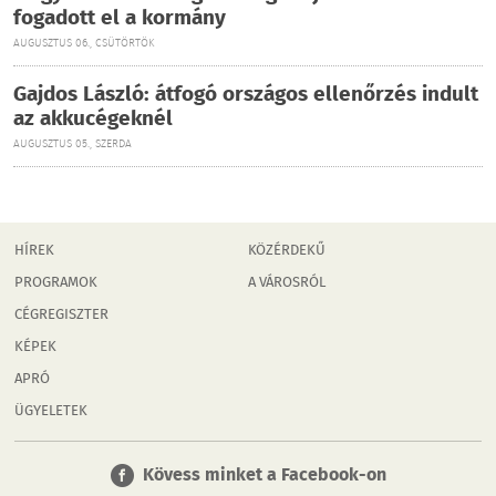
fogadott el a kormány
AUGUSZTUS 06., CSÜTÖRTÖK
Gajdos László: átfogó országos ellenőrzés indult
az akkucégeknél
AUGUSZTUS 05., SZERDA
HÍREK
KÖZÉRDEKŰ
PROGRAMOK
A VÁROSRÓL
CÉGREGISZTER
KÉPEK
APRÓ
ÜGYELETEK
Kövess minket a Facebook-on