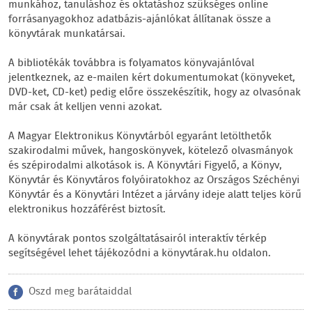
munkához, tanuláshoz és oktatáshoz szükséges online
forrásanyagokhoz adatbázis-ajánlókat állítanak össze a
könyvtárak munkatársai.
A bibliotékák továbbra is folyamatos könyvajánlóval
jelentkeznek, az e-mailen kért dokumentumokat (könyveket,
DVD-ket, CD-ket) pedig előre összekészítik, hogy az olvasónak
már csak át kelljen venni azokat.
A Magyar Elektronikus Könyvtárból egyaránt letölthetők
szakirodalmi művek, hangoskönyvek, kötelező olvasmányok
és szépirodalmi alkotások is. A Könyvtári Figyelő, a Könyv,
Könyvtár és Könyvtáros folyóiratokhoz az Országos Széchényi
Könyvtár és a Könyvtári Intézet a járvány ideje alatt teljes körű
elektronikus hozzáférést biztosít.
A könyvtárak pontos szolgáltatásairól interaktív térkép
segítségével lehet tájékozódni a könyvtárak.hu oldalon.
Oszd meg barátaiddal