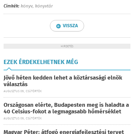
Címkék:
könyv
,
könyvtár
VISSZA
HIRDETÉS
EZEK ÉRDEKELHETNEK MÉG
Jövő héten kedden lehet a köztársasági elnök
választás
AUGUSZTUS 06., CSÜTÖRTÖK
Országosan elérte, Budapesten meg is haladta a
40 Celsius-fokot a legmagasabb hőmérséklet
AUGUSZTUS 06., CSÜTÖRTÖK
Magyar Péter: átfogó energiafejlesztési tervet