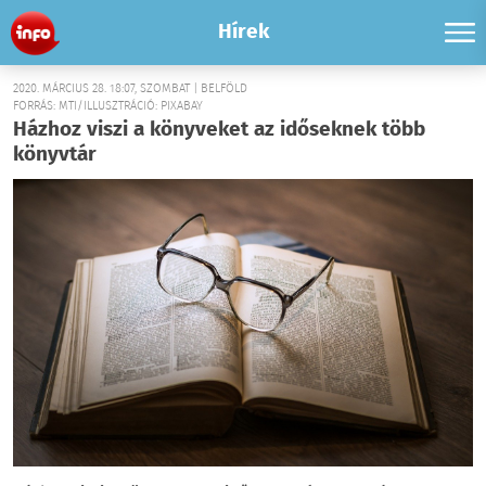
Hírek
2020. MÁRCIUS 28. 18:07, SZOMBAT | BELFÖLD
FORRÁS: MTI/ILLUSZTRÁCIÓ: PIXABAY
Házhoz viszi a könyveket az időseknek több
könyvtár