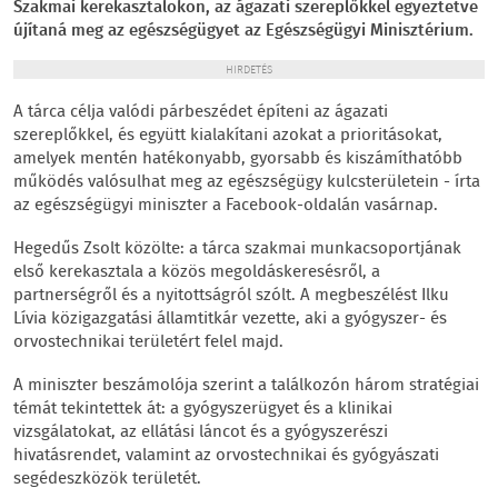
Szakmai kerekasztalokon, az ágazati szereplőkkel egyeztetve
újítaná meg az egészségügyet az Egészségügyi Minisztérium.
HIRDETÉS
A tárca célja valódi párbeszédet építeni az ágazati
szereplőkkel, és együtt kialakítani azokat a prioritásokat,
amelyek mentén hatékonyabb, gyorsabb és kiszámíthatóbb
működés valósulhat meg az egészségügy kulcsterületein - írta
az egészségügyi miniszter a Facebook-oldalán vasárnap.
Hegedűs Zsolt közölte: a tárca szakmai munkacsoportjának
első kerekasztala a közös megoldáskeresésről, a
partnerségről és a nyitottságról szólt. A megbeszélést Ilku
Lívia közigazgatási államtitkár vezette, aki a gyógyszer- és
orvostechnikai területért felel majd.
A miniszter beszámolója szerint a találkozón három stratégiai
témát tekintettek át: a gyógyszerügyet és a klinikai
vizsgálatokat, az ellátási láncot és a gyógyszerészi
hivatásrendet, valamint az orvostechnikai és gyógyászati
segédeszközök területét.