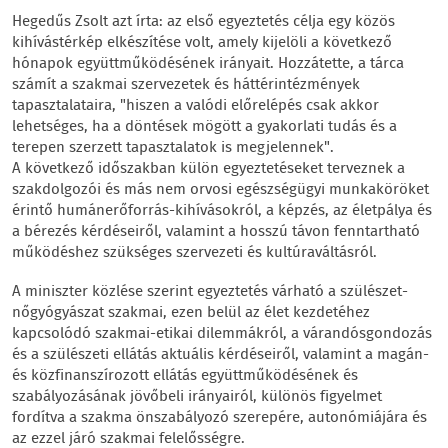
Hegedűs Zsolt azt írta: az első egyeztetés célja egy közös
kihívástérkép elkészítése volt, amely kijelöli a következő
hónapok együttműködésének irányait. Hozzátette, a tárca
számít a szakmai szervezetek és háttérintézmények
tapasztalataira, "hiszen a valódi előrelépés csak akkor
lehetséges, ha a döntések mögött a gyakorlati tudás és a
terepen szerzett tapasztalatok is megjelennek".
A következő időszakban külön egyeztetéseket terveznek a
szakdolgozói és más nem orvosi egészségügyi munkaköröket
érintő humánerőforrás-kihívásokról, a képzés, az életpálya és
a bérezés kérdéseiről, valamint a hosszú távon fenntartható
működéshez szükséges szervezeti és kultúraváltásról.
A miniszter közlése szerint egyeztetés várható a szülészet-
nőgyógyászat szakmai, ezen belül az élet kezdetéhez
kapcsolódó szakmai-etikai dilemmákról, a várandósgondozás
és a szülészeti ellátás aktuális kérdéseiről, valamint a magán-
és közfinanszírozott ellátás együttműködésének és
szabályozásának jövőbeli irányairól, különös figyelmet
fordítva a szakma önszabályozó szerepére, autonómiájára és
az ezzel járó szakmai felelősségre.