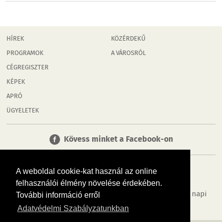
HÍREK
KÖZÉRDEKŰ
PROGRAMOK
A VÁROSRÓL
CÉGREGISZTER
KÉPEK
APRÓ
ÜGYELETEK
Kövess minket a Facebook-on
A weboldal cookie-kat használ az online
felhasználói élmény növelése érdekében.
Tudj meg többet városodról! Hírek, programok, képek, napi
További információ erről
menü, cégek…. és minden, ami Győr
Adatvédelmi Szabályzatunkban