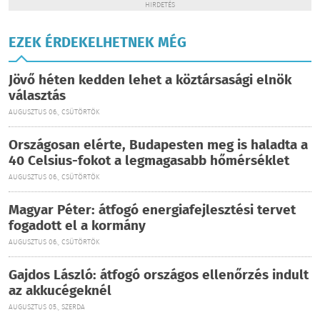
HIRDETÉS
EZEK ÉRDEKELHETNEK MÉG
Jövő héten kedden lehet a köztársasági elnök
választás
AUGUSZTUS 06., CSÜTÖRTÖK
Országosan elérte, Budapesten meg is haladta a
40 Celsius-fokot a legmagasabb hőmérséklet
AUGUSZTUS 06., CSÜTÖRTÖK
Magyar Péter: átfogó energiafejlesztési tervet
fogadott el a kormány
AUGUSZTUS 06., CSÜTÖRTÖK
Gajdos László: átfogó országos ellenőrzés indult
az akkucégeknél
AUGUSZTUS 05., SZERDA