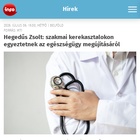
Hírek
2026. JÚLIUS 06. 15:00, HÉTFŐ | BELFÖLD
FORRÁS: MTI
Hegedűs Zsolt: szakmai kerekasztalokon
egyeztetnek az egészségügy megújításáról