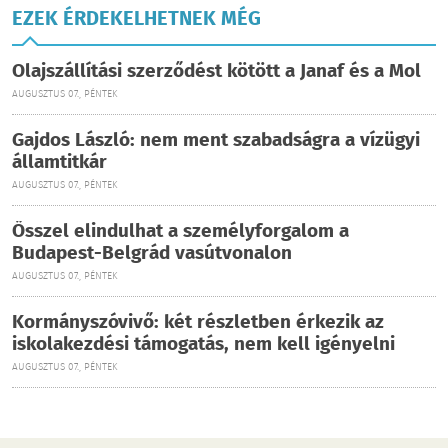
EZEK ÉRDEKELHETNEK MÉG
Olajszállítási szerződést kötött a Janaf és a Mol
AUGUSZTUS 07., PÉNTEK
Gajdos László: nem ment szabadságra a vízügyi
államtitkár
AUGUSZTUS 07., PÉNTEK
Ősszel elindulhat a személyforgalom a
Budapest-Belgrád vasútvonalon
AUGUSZTUS 07., PÉNTEK
Kormányszóvivő: két részletben érkezik az
iskolakezdési támogatás, nem kell igényelni
AUGUSZTUS 07., PÉNTEK