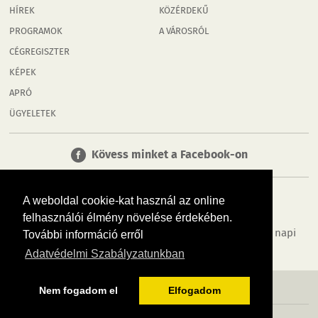
HÍREK
KÖZÉRDEKŰ
PROGRAMOK
A VÁROSRÓL
CÉGREGISZTER
KÉPEK
APRÓ
ÜGYELETEK
Kövess minket a Facebook-on
A weboldal cookie-kat használ az online
felhasználói élmény növelése érdekében.
Tudj meg többet városodról! Hírek, programok, képek, napi
További információ erről
menü, cégek…. és minden, ami Győr
Adatvédelmi Szabályzatunkban
MÉDIAAJÁNLÓ
ADATVÉDELEM
IMPRESSZUM
RÓLUNK
ÁSZF
Nem fogadom el
Elfogadom