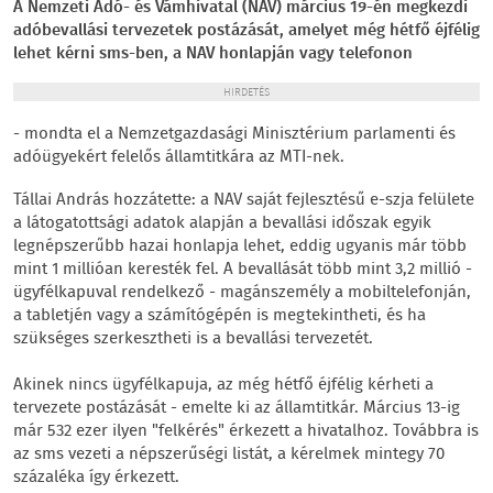
A Nemzeti Adó- és Vámhivatal (NAV) március 19-én megkezdi
adóbevallási tervezetek postázását, amelyet még hétfő éjfélig
lehet kérni sms-ben, a NAV honlapján vagy telefonon
HIRDETÉS
- mondta el a Nemzetgazdasági Minisztérium parlamenti és
adóügyekért felelős államtitkára az MTI-nek.
Tállai András hozzátette: a NAV saját fejlesztésű e-szja felülete
a látogatottsági adatok alapján a bevallási időszak egyik
legnépszerűbb hazai honlapja lehet, eddig ugyanis már több
mint 1 millióan keresték fel. A bevallását több mint 3,2 millió -
ügyfélkapuval rendelkező - magánszemély a mobiltelefonján,
a tabletjén vagy a számítógépén is megtekintheti, és ha
szükséges szerkesztheti is a bevallási tervezetét.
Akinek nincs ügyfélkapuja, az még hétfő éjfélig kérheti a
tervezete postázását - emelte ki az államtitkár. Március 13-ig
már 532 ezer ilyen "felkérés" érkezett a hivatalhoz. Továbbra is
az sms vezeti a népszerűségi listát, a kérelmek mintegy 70
százaléka így érkezett.