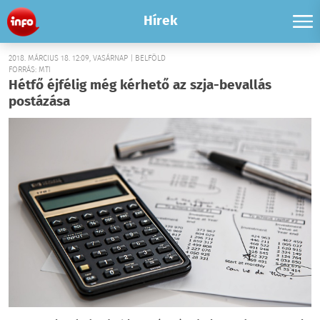
Hírek
2018. MÁRCIUS 18. 12:09, VASÁRNAP | BELFÖLD
FORRÁS: MTI
Hétfő éjfélig még kérhető az szja-bevallás
postázása