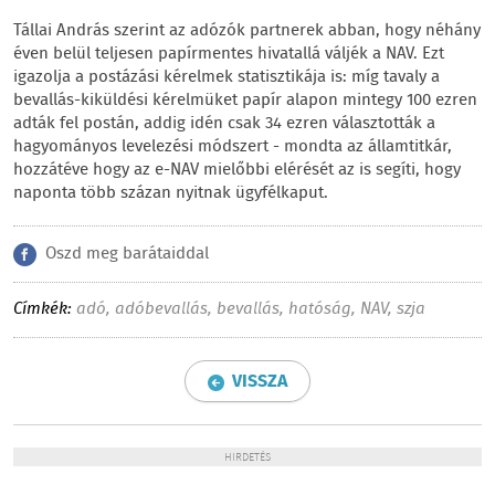
Tállai András szerint az adózók partnerek abban, hogy néhány
éven belül teljesen papírmentes hivatallá váljék a NAV. Ezt
igazolja a postázási kérelmek statisztikája is: míg tavaly a
bevallás-kiküldési kérelmüket papír alapon mintegy 100 ezren
adták fel postán, addig idén csak 34 ezren választották a
hagyományos levelezési módszert - mondta az államtitkár,
hozzátéve hogy az e-NAV mielőbbi elérését az is segíti, hogy
naponta több százan nyitnak ügyfélkaput.
Oszd meg barátaiddal
Címkék:
adó
,
adóbevallás
,
bevallás
,
hatóság
,
NAV
,
szja
VISSZA
HIRDETÉS