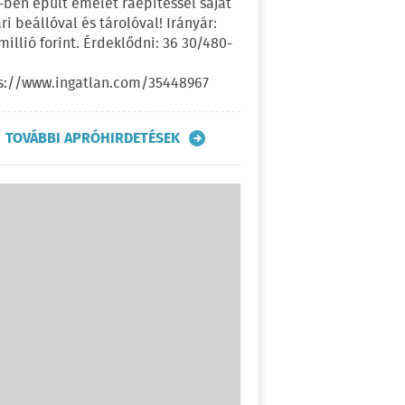
-ben épült emelet ráépítéssel saját
ri beállóval és tárolóval! Irányár:
 millió forint. Érdeklődni: 36 30/480-
s://www.ingatlan.com/35448967
TOVÁBBI APRÓHIRDETÉSEK