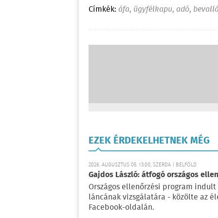
Címkék:
áfa
,
ügyfélkapu
,
adó
,
bevall
EZEK ÉRDEKELHETNEK MÉG
2026. AUGUSZTUS 05. 13:00, SZERDA | BELFÖLD
Gajdos László: átfogó országos elle
Országos ellenőrzési program indult
láncának vizsgálatára - közölte az é
Facebook-oldalán.