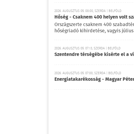
2026. AUGUSZTUS 05. 08:00, SZERDA | BELFÖLD
Hőség - Csaknem 400 helyen volt sza
Országszerte csaknem 400 szabadtéri
hőségriadó kihirdetése, vagyis július
2026. AUGUSZTUS 05. 07:13, SZERDA | BELFÖLD
Szentendre térségébe kísérte el a v
2026. AUGUSZTUS 05. 07:00, SZERDA | BELFÖLD
Energiatakarékosság - Magyar Péter