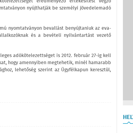
 kötelezettséget eredményező értékesítést végző
mtatványon nyújthatják be személyi jövedelemadó
számú nyomtatványon bevallást benyújtaniuk az eva-
llalkozóknak és a bevételi nyilvántartást vezető
eges adókötelezettséget is 2012. február 27-ig kell
zókat, hogy amennyiben megtehetik, minél hamarabb
ghoz, lehetőség szerint az Ügyfélkapun keresztül,
HE