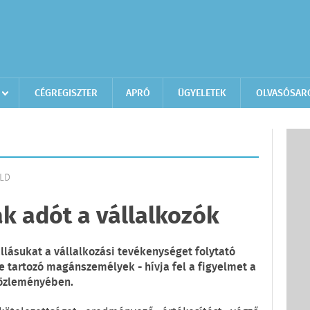
CÉGREGISZTER
APRÓ
ÜGYELETEK
OLVASÓSAR
ÖLD
ak adót a vállalkozók
llásukat a vállalkozási tevékenységet folytató
e tartozó magánszemélyek - hívja fel a figyelmet a
közleményében.