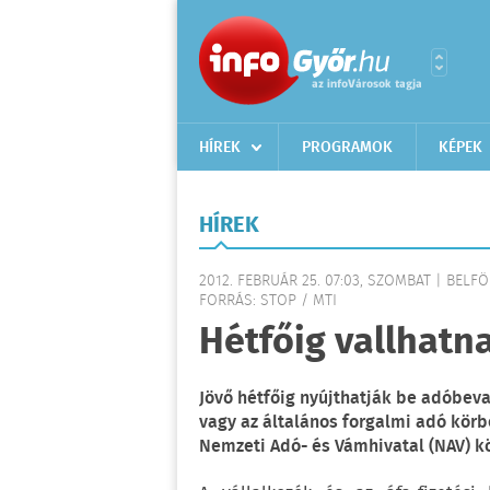
HÍREK
PROGRAMOK
KÉPEK
HÍREK
2012. FEBRUÁR 25. 07:03, SZOMBAT | BELF
FORRÁS: STOP / MTI
Hétfőig vallhatn
Jövő hétfőig nyújthatják be adóbeva
vagy az általános forgalmi adó körb
Nemzeti Adó- és Vámhivatal (NAV) 