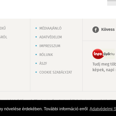
EKŰ
MÉDIAAJÁNLÓ
Kövess 
SRÓL
ADATVÉDELEM
IMPRESSZUM
RÓLUNK
ÁSZF
Tudj meg töb
képek, napi
COOKIE SZABÁLYZAT
Copyright InfoVárosok. Minden jog fenntartva. | Web design & arculat by
Voo
ny növelése érdekében. További információ erről
Adatvédelmi 