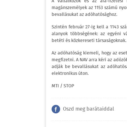
A vállalkozók és az áfa-fizetési
magánszemélyek az 1153 számú nyo
bevallásukat az adóhatósághoz.
Szintén február 27-ig kell a 1143 
alanyok többségének: az egyéni vá
betéti és közkereseti társaságoknak.
Az adóhatóság kiemeli, hogy az esetl
megfizetni. A NAV arra kéri az adó
adják be bevallásukat az adóhatósá
elektronikus úton.
MTI / STOP
Oszd meg barátaiddal