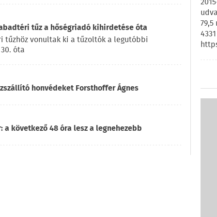
2015
udva
79,5
badtéri tűz a hőségriadó kihirdetése óta
4331
 tűzhöz vonultak ki a tűzoltók a legutóbbi
http
 30. óta
ízszállító honvédeket Forsthoffer Ágnes
: a következő 48 óra lesz a legnehezebb