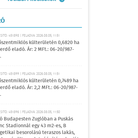
RÓ
ÍTÓ: 451898 | FELADVA: 2026.08.05, 11:51
őszentmiklós külterületén 0,6820 ha
erdő eladó. Ár: 2 MFt.: 06-20/987-
.
ÍTÓ: 451899 | FELADVA: 2026.08.05, 11:51
őszentmiklós külterületén 0,7489 ha
erdő eladó. Ár: 2,2 MFt.: 06-20/987-
.
ÍTÓ: 451896 | FELADVA: 2026.08.05, 11:50
ó Budapesten Zuglóban a Puskás
nc Stadionnál egy 43 m2-es, B
getikai besorolású teraszos lakás,