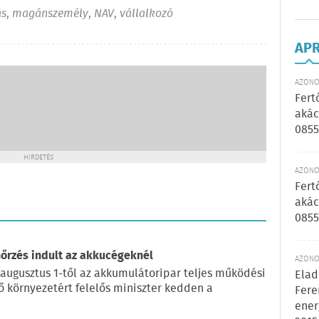
ás
,
magánszemély
,
NAV
,
vállalkozó
AP
AZONOS
Fert
akác
0855
HIRDETÉS
AZONOS
Fert
akác
0855
nőrzés indult az akkucégeknél
AZONOS
 augusztus 1-től az akkumulátoripar teljes működési
Elad
lő környezetért felelős miniszter kedden a
Fere
ener