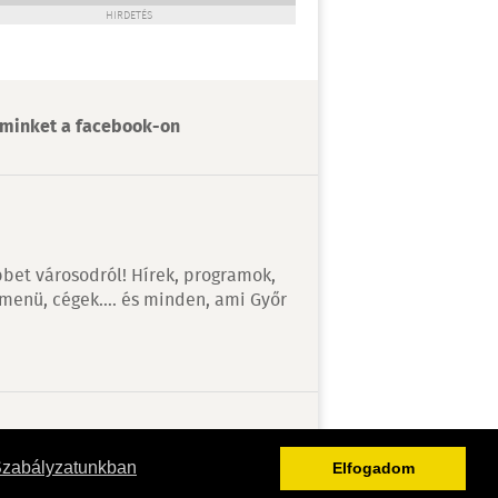
HIRDETÉS
minket a facebook-on
bet városodról! Hírek, programok,
 menü, cégek…. és minden, ami Győr
v
Szabályzatunkban
Elfogadom