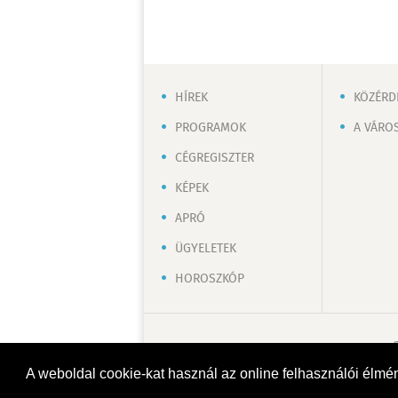
HÍREK
KÖZÉRD
PROGRAMOK
A VÁRO
CÉGREGISZTER
KÉPEK
APRÓ
ÜGYELETEK
HOROSZKÓP
A weboldal cookie-kat használ az online felhasználói élmé