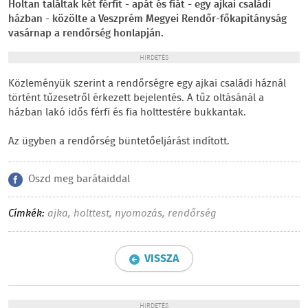
Holtan találtak két férfit - apát és fiát - egy ajkai családi
házban - közölte a Veszprém Megyei Rendőr-főkapitányság
vasárnap a rendőrség honlapján.
HIRDETÉS
Közleményük szerint a rendőrségre egy ajkai családi háznál
történt tűzesetről érkezett bejelentés. A tűz oltásánál a
házban lakó idős férfi és fia holttestére bukkantak.
Az ügyben a rendőrség büntetőeljárást indított.
Oszd meg barátaiddal
Címkék:
ajka
,
holttest
,
nyomozás
,
rendőrség
VISSZA
HIRDETÉS