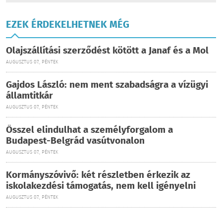
EZEK ÉRDEKELHETNEK MÉG
Olajszállítási szerződést kötött a Janaf és a Mol
AUGUSZTUS 07., PÉNTEK
Gajdos László: nem ment szabadságra a vízügyi
államtitkár
AUGUSZTUS 07., PÉNTEK
Ősszel elindulhat a személyforgalom a
Budapest-Belgrád vasútvonalon
AUGUSZTUS 07., PÉNTEK
Kormányszóvivő: két részletben érkezik az
iskolakezdési támogatás, nem kell igényelni
AUGUSZTUS 07., PÉNTEK