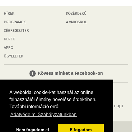
HÍREK
KÖZÉRDEKŰ
PROGRAMOK
A VÁROSRÓL
CÉGREGISZTER
KÉPEK
APRÓ
ÜGYELETEK
Kövess minket a Facebook-on
A weboldal cookie-kat használ az online
felhasználói élmény növelése érdekében.
Tudj meg többet városodról! Hírek, programok, képek, napi
További információ erről
menü, cégek…. és minden, ami Győr
Adatvédelmi Szabályzatunkban
MÉDIAAJÁNLÓ
ADATVÉDELEM
IMPRESSZUM
RÓLUNK
ÁSZF
Nem fogadom el
Elfogadom