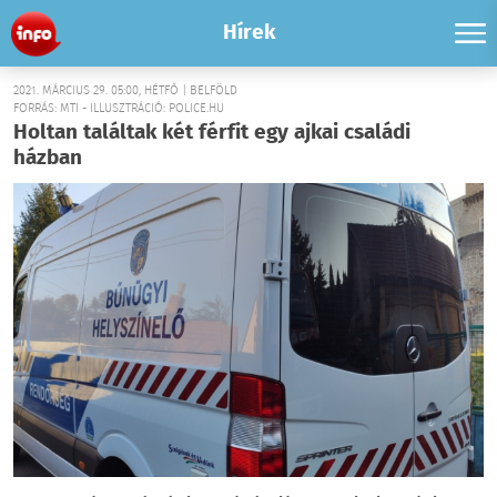
Hírek
2021. MÁRCIUS 29. 05:00, HÉTFŐ | BELFÖLD
FORRÁS: MTI - ILLUSZTRÁCIÓ: POLICE.HU
Holtan találtak két férfit egy ajkai családi
házban