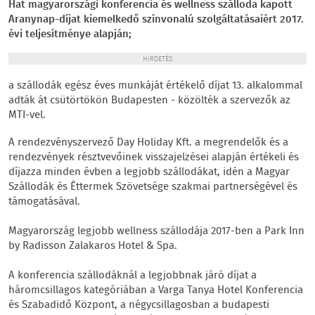
Hat magyarországi konferencia és wellness szálloda kapott
Aranynap-díjat kiemelkedő színvonalú szolgáltatásaiért 2017.
évi teljesítménye alapján;
HIRDETÉS
a szállodák egész éves munkáját értékelő díjat 13. alkalommal
adták át csütörtökön Budapesten - közölték a szervezők az
MTI-vel.
A rendezvényszervező Day Holiday Kft. a megrendelők és a
rendezvények résztvevőinek visszajelzései alapján értékeli és
díjazza minden évben a legjobb szállodákat, idén a Magyar
Szállodák és Éttermek Szövetsége szakmai partnerségével és
támogatásával.
Magyarország legjobb wellness szállodája 2017-ben a Park Inn
by Radisson Zalakaros Hotel & Spa.
A konferencia szállodáknál a legjobbnak járó díjat a
háromcsillagos kategóriában a Varga Tanya Hotel Konferencia
és Szabadidő Központ, a négycsillagosban a budapesti