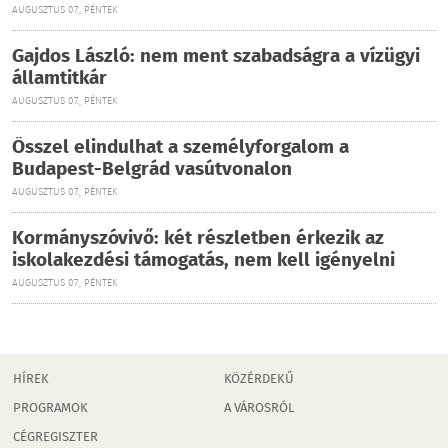
AUGUSZTUS 07., PÉNTEK
Gajdos László: nem ment szabadságra a vízügyi
államtitkár
AUGUSZTUS 07., PÉNTEK
Ősszel elindulhat a személyforgalom a
Budapest-Belgrád vasútvonalon
AUGUSZTUS 07., PÉNTEK
Kormányszóvivő: két részletben érkezik az
iskolakezdési támogatás, nem kell igényelni
AUGUSZTUS 07., PÉNTEK
HÍREK
KÖZÉRDEKŰ
PROGRAMOK
A VÁROSRÓL
CÉGREGISZTER