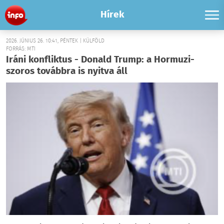
Hírek
2026. JÚNIUS 26. 10:41, PÉNTEK | KÜLFÖLD
FORRÁS: MTI
Iráni konfliktus - Donald Trump: a Hormuzi-
szoros továbbra is nyitva áll