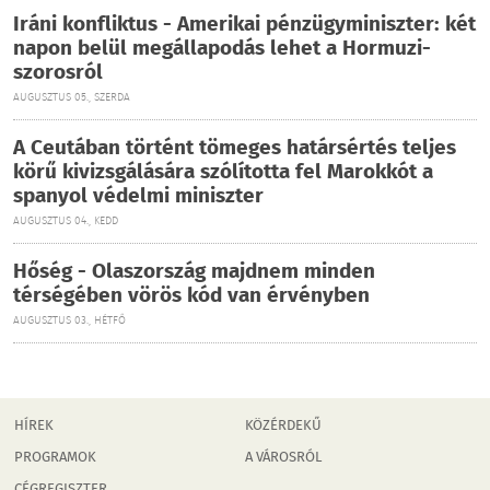
Iráni konfliktus - Amerikai pénzügyminiszter: két
napon belül megállapodás lehet a Hormuzi-
szorosról
AUGUSZTUS 05., SZERDA
A Ceutában történt tömeges határsértés teljes
körű kivizsgálására szólította fel Marokkót a
spanyol védelmi miniszter
AUGUSZTUS 04., KEDD
Hőség - Olaszország majdnem minden
térségében vörös kód van érvényben
AUGUSZTUS 03., HÉTFŐ
HÍREK
KÖZÉRDEKŰ
PROGRAMOK
A VÁROSRÓL