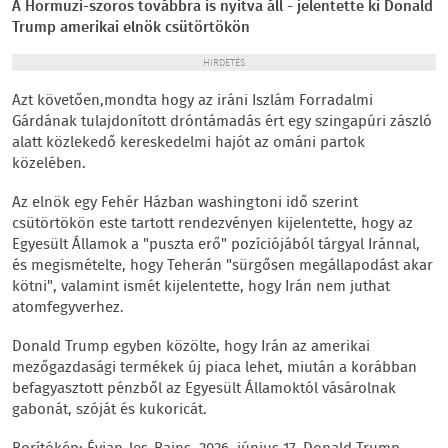
A Hormuzi-szoros továbbra is nyitva áll - jelentette ki Donald
Trump amerikai elnök csütörtökön
HIRDETÉS
Azt követően,mondta hogy az iráni Iszlám Forradalmi
Gárdának tulajdonított dróntámadás ért egy szingapúri zászló
alatt közlekedő kereskedelmi hajót az ománi partok
közelében.
Az elnök egy Fehér Házban washingtoni idő szerint
csütörtökön este tartott rendezvényen kijelentette, hogy az
Egyesült Államok a "puszta erő" pozíciójából tárgyal Iránnal,
és megismételte, hogy Teherán "sürgősen megállapodást akar
kötni", valamint ismét kijelentette, hogy Irán nem juthat
atomfegyverhez.
Donald Trump egyben közölte, hogy Irán az amerikai
mezőgazdasági termékek új piaca lehet, miután a korábban
befagyasztott pénzből az Egyesült Államoktól vásárolnak
gabonát, szóját és kukoricát.