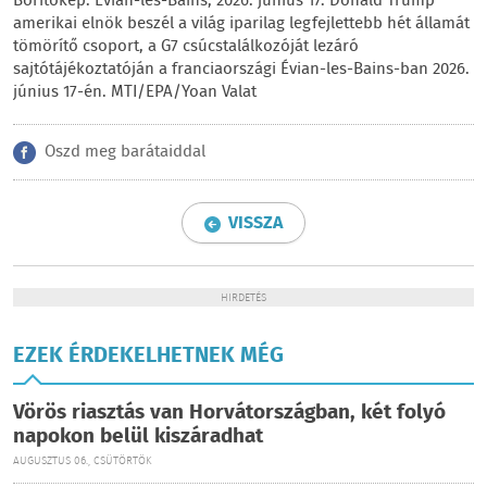
Borítókép: Évian-les-Bains, 2026. június 17. Donald Trump
amerikai elnök beszél a világ iparilag legfejlettebb hét államát
tömörítő csoport, a G7 csúcstalálkozóját lezáró
sajtótájékoztatóján a franciaországi Évian-les-Bains-ban 2026.
június 17-én. MTI/EPA/Yoan Valat
Oszd meg barátaiddal
VISSZA
HIRDETÉS
EZEK ÉRDEKELHETNEK MÉG
Vörös riasztás van Horvátországban, két folyó
napokon belül kiszáradhat
AUGUSZTUS 06., CSÜTÖRTÖK