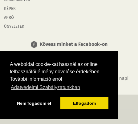
CÉGREGISZTER
KÉPEK
APRÓ
ÜGYELETEK
Kövess minket a Facebook-on
A weboldal cookie-kat használ az online
felhasználói élmény növelése érdekében.
Tudj meg többet városodról! Hírek, programok, képek, napi
További információ erről
menü, cégek…. és minden, ami Győr
Adatvédelmi Szabályzatunkban
MÉDIAAJÁNLÓ
ADATVÉDELEM
IMPRESSZUM
RÓLUNK
ÁSZF
Nem fogadom el
Elfogadom
Copyright InfoVárosok. Minden jog fenntartva. | Web design & arculat by
Voov