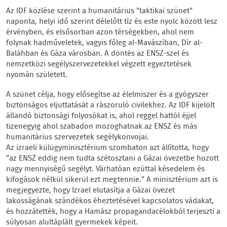
Az IDF közlése szerint a humanitárius "taktikai szünet"
naponta, helyi idő szerint délelőtt tíz és este nyolc között lesz
érvényben, és elsősorban azon térségekben, ahol nem
folynak hadműveletek, vagyis főleg al-Mavászíban, Dír al-
Baláhban és Gáza városban. A döntés az ENSZ-szel és
nemzetközi segélyszervezetekkel végzett egyeztetések
nyomán született.
A szünet célja, hogy elősegítse az élelmiszer és a gyógyszer
biztonságos eljuttatását a rászoruló civilekhez. Az IDF kijelölt
állandó biztonsági folyosókat is, ahol reggel hattól éjjel
tizenegyig ahol szabadon mozoghatnak az ENSZ és más
humanitárius szervezetek segélykonvojai.
Az izraeli külügyminisztérium szombaton azt állította, hogy
"az ENSZ eddig nem tudta szétosztani a Gázai övezetbe hozott
nagy mennyiségű segélyt. Várhatóan ezúttal késedelem és
kifogások nélkül sikerül ezt megtennie." A minisztérium azt is
megjegyezte, hogy Izrael elutasítja a Gázai övezet
lakosságának szándékos éheztetésével kapcsolatos vádakat,
és hozzátették, hogy a Hamász propagandacélokból terjeszti a
súlyosan alultáplált gyermekek képeit.