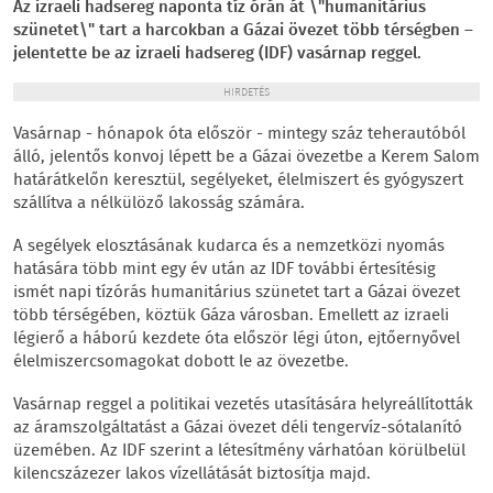
Az izraeli hadsereg naponta tíz órán át \"humanitárius
szünetet\" tart a harcokban a Gázai övezet több térségben –
jelentette be az izraeli hadsereg (IDF) vasárnap reggel.
HIRDETÉS
Vasárnap - hónapok óta először - mintegy száz teherautóból
álló, jelentős konvoj lépett be a Gázai övezetbe a Kerem Salom
határátkelőn keresztül, segélyeket, élelmiszert és gyógyszert
szállítva a nélkülöző lakosság számára.
A segélyek elosztásának kudarca és a nemzetközi nyomás
hatására több mint egy év után az IDF további értesítésig
ismét napi tízórás humanitárius szünetet tart a Gázai övezet
több térségében, köztük Gáza városban. Emellett az izraeli
légierő a háború kezdete óta először légi úton, ejtőernyővel
élelmiszercsomagokat dobott le az övezetbe.
Vasárnap reggel a politikai vezetés utasítására helyreállították
az áramszolgáltatást a Gázai övezet déli tengervíz-sótalanító
üzemében. Az IDF szerint a létesítmény várhatóan körülbelül
kilencszázezer lakos vízellátását biztosítja majd.