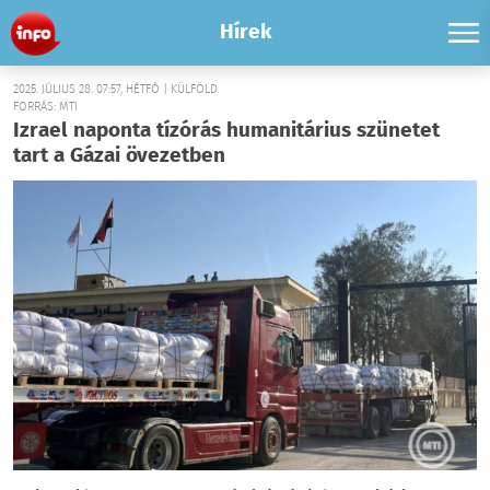
Hírek
2025. JÚLIUS 28. 07:57, HÉTFŐ | KÜLFÖLD
FORRÁS: MTI
Izrael naponta tízórás humanitárius szünetet
tart a Gázai övezetben