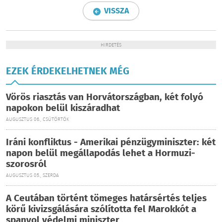
VISSZA
HIRDETÉS
EZEK ÉRDEKELHETNEK MÉG
Vörös riasztás van Horvátországban, két folyó
napokon belül kiszáradhat
AUGUSZTUS 06., CSÜTÖRTÖK
Iráni konfliktus - Amerikai pénzügyminiszter: két
napon belül megállapodás lehet a Hormuzi-
szorosról
AUGUSZTUS 05., SZERDA
A Ceutában történt tömeges határsértés teljes
körű kivizsgálására szólította fel Marokkót a
spanyol védelmi miniszter