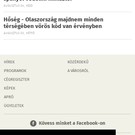
AUGUSZTUS 04., KEDD
Hőség - Olaszország majdnem minden
térségében vörös kód van érvényben
AUGUSZTUS 03., HÉTFŐ
HÍREK
KÖZÉRDEKŰ
PROGRAMOK
A VÁROSRÓL
CÉGREGISZTER
KÉPEK
APRÓ
ÜGYELETEK
Kövess minket a Facebook-on