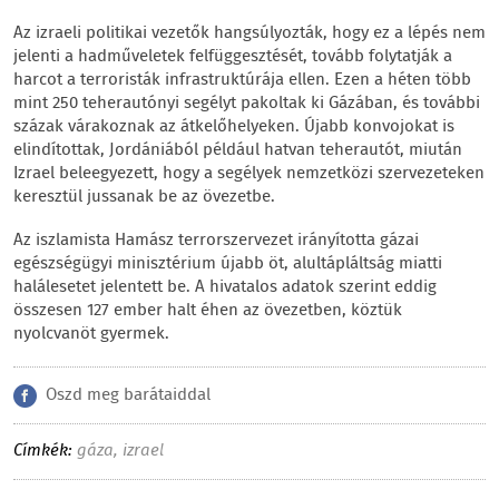
Az izraeli politikai vezetők hangsúlyozták, hogy ez a lépés nem
jelenti a hadműveletek felfüggesztését, tovább folytatják a
harcot a terroristák infrastruktúrája ellen. Ezen a héten több
mint 250 teherautónyi segélyt pakoltak ki Gázában, és további
százak várakoznak az átkelőhelyeken. Újabb konvojokat is
elindítottak, Jordániából például hatvan teherautót, miután
Izrael beleegyezett, hogy a segélyek nemzetközi szervezeteken
keresztül jussanak be az övezetbe.
Az iszlamista Hamász terrorszervezet irányította gázai
egészségügyi minisztérium újabb öt, alultápláltság miatti
halálesetet jelentett be. A hivatalos adatok szerint eddig
összesen 127 ember halt éhen az övezetben, köztük
nyolcvanöt gyermek.
Oszd meg barátaiddal
Címkék:
gáza
,
izrael